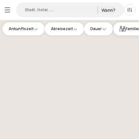
Stadt, Hotel, ...
Wann?
Alle 
Ankunftszeit
Abreisezeit
Dauer
Famili