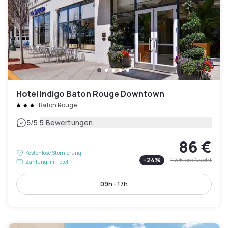
Hotel Indigo Baton Rouge Downtown
Baton Rouge
|
5
/5
5 Bewertungen
86 €
Kostenlose Stornierung
-
24
%
113 €
pro Nacht
Zahlung im Hotel
09h - 17h