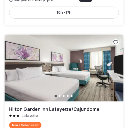
rate-plan-card.label-prepaid
10h - 17h
Hilton Garden Inn Lafayette/Cajundome
Lafayette
Neu & Sehenswert