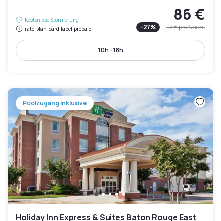
86 €
Kostenlose Stornierung
-
27
%
117 €
pro Nacht
rate-plan-card.label-prepaid
10h - 18h
Poolzugang inklusive
Holiday Inn Express & Suites Baton Rouge East