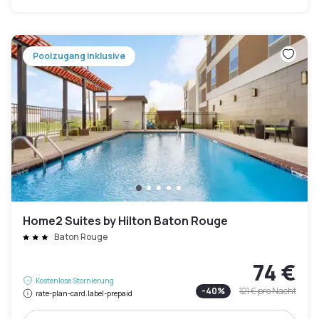
Poolzugang inklusive
Home2 Suites by Hilton Baton Rouge
Baton Rouge
74 €
Kostenlose Stornierung
-
40
%
121 €
pro Nacht
rate-plan-card.label-prepaid