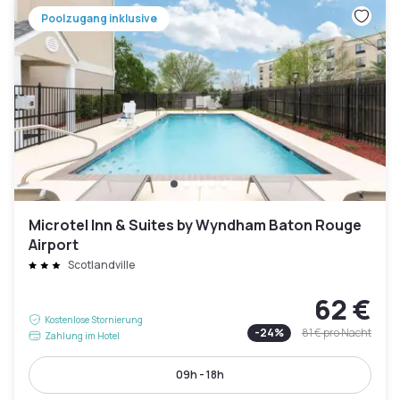
Poolzugang inklusive
Microtel Inn & Suites by Wyndham Baton Rouge
Airport
Scotlandville
62 €
Kostenlose Stornierung
-
24
%
81 €
pro Nacht
Zahlung im Hotel
09h - 18h