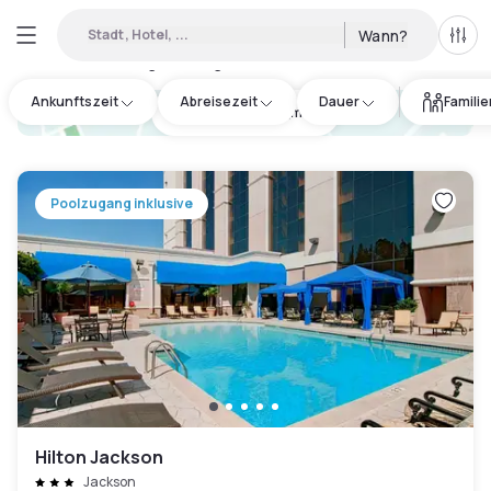
Stadt, Hotel, ...
Wann?
Alle 
Verfügbare Tageshotels in Clinton
:
2
Ankunftszeit
Abreisezeit
Dauer
Famili
hotel.cta.view_map
Poolzugang inklusive
Hilton Jackson
Jackson