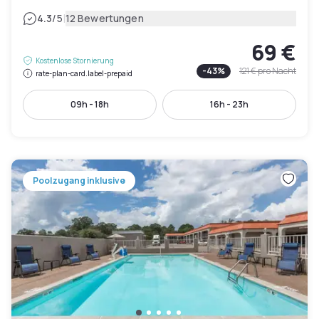
|
4.3
/5
12 Bewertungen
69 €
Kostenlose Stornierung
-
43
%
121 €
pro Nacht
rate-plan-card.label-prepaid
09h - 18h
16h - 23h
Poolzugang inklusive