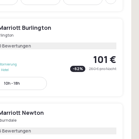
Weiter
arriott Burlington
rlington
0 Bewertungen
101 €
Stornierung
-
62
%
260 €
pro Nacht
 Hotel
10h - 18h
Marriott Newton
burndale
6 Bewertungen