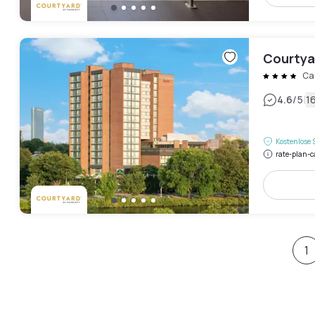
Courtya
Ca
|
4.6
/5
1
Kostenlose 
rate-plan-c
1