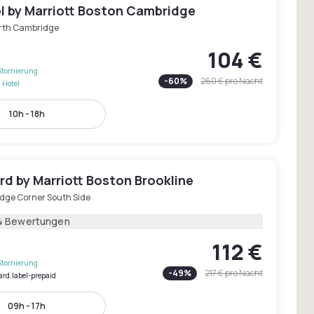
l by Marriott Boston Cambridge
rth Cambridge
104 €
Stornierung
-
60
%
260 €
pro Nacht
 Hotel
10h - 18h
d by Marriott Boston Brookline
idge Corner South Side
4 Bewertungen
112 €
Stornierung
-
49
%
217 €
pro Nacht
ard.label-prepaid
09h - 17h