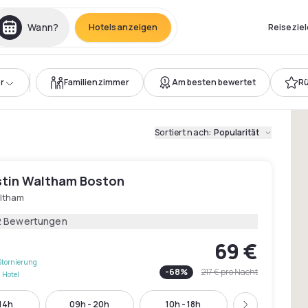
Wann?
Hotels anzeigen
Reiseziel
r
Familienzimmer
Am besten bewertet
Rü
Sortiert nach
:
Popularität
tin Waltham Boston
ltham
2 Bewertungen
69 €
Stornierung
-
68
%
217 €
pro Nacht
 Hotel
 14h
09h - 20h
10h - 18h
16h - 23h