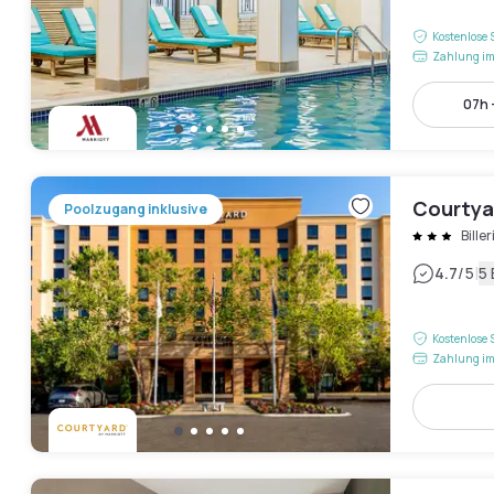
Kostenlose 
Zahlung im
07h 
Courtyar
Poolzugang inklusive
Bille
|
4.7
/5
5
Kostenlose 
Zahlung im