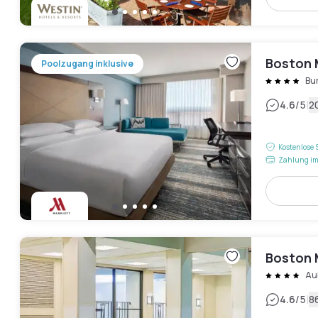
Boston M
Poolzugang inklusive
Bu
|
4.6
/5
2
Kostenlose 
Zahlung im
Boston 
Au
|
4.6
/5
8