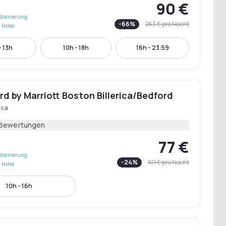
90 €
Stornierung
-
66
%
263 €
pro Nacht
 Hotel
- 13h
10h - 18h
16h - 23:59
d by Marriott Boston Billerica/Bedford
rica
 Bewertungen
77 €
Stornierung
-
24
%
101 €
pro Nacht
 Hotel
10h - 16h