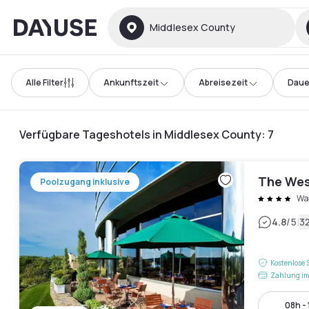
Dayuse
Middlesex County
Alle Filter
Ankunftszeit
Abreisezeit
Daue
Verfügbare Tageshotels in Middlesex County
:
7
The Wes
Poolzugang inklusive
Wa
|
4.8
/5
3
Kostenlose 
Zahlung im
08h -