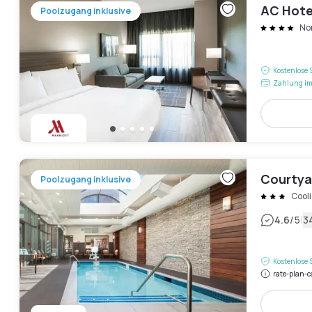
AC Hote
Poolzugang inklusive
No
Kostenlose 
Zahlung im
Courtyar
Poolzugang inklusive
Cool
|
4.6
/5
3
Kostenlose 
rate-plan-c