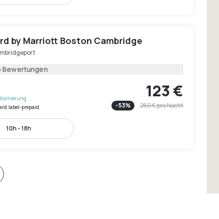
rd by Marriott Boston Cambridge
mbridgeport
6 Bewertungen
123 €
Stornierung
-
53
%
260 €
pro Nacht
ard.label-prepaid
10h - 18h