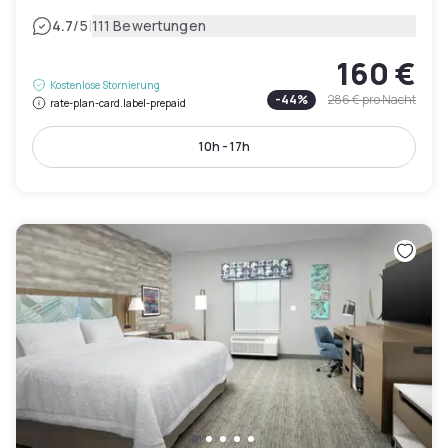
|
4.7
/5
111 Bewertungen
160 €
Kostenlose Stornierung
-
44
%
286 €
pro Nacht
rate-plan-card.label-prepaid
10h - 17h