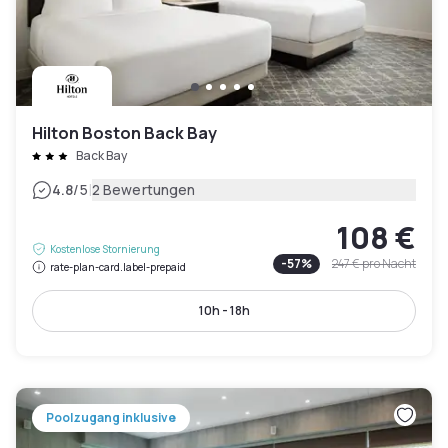
Hilton Boston Back Bay
Back Bay
|
4.8
/5
2 Bewertungen
108 €
Kostenlose Stornierung
-
57
%
247 €
pro Nacht
rate-plan-card.label-prepaid
10h - 18h
Poolzugang inklusive