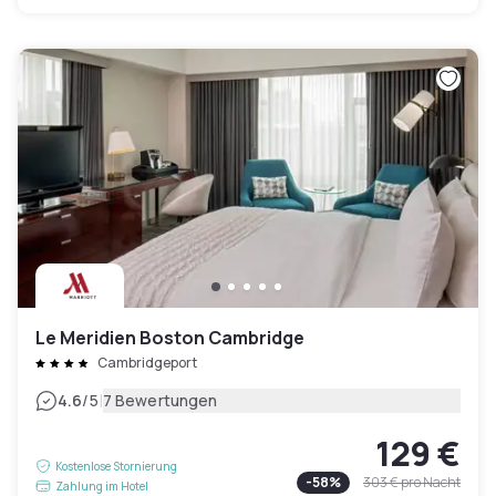
Le Meridien Boston Cambridge
Cambridgeport
|
4.6
/5
7 Bewertungen
129 €
Kostenlose Stornierung
-
58
%
303 €
pro Nacht
Zahlung im Hotel