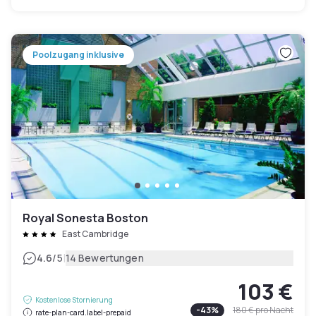
Poolzugang inklusive
Royal Sonesta Boston
East Cambridge
|
4.6
/5
14 Bewertungen
103 €
Kostenlose Stornierung
-
43
%
180 €
pro Nacht
rate-plan-card.label-prepaid