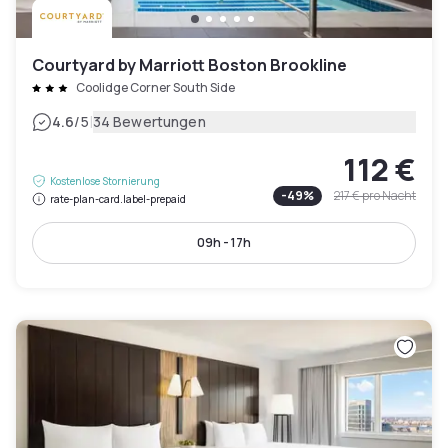
Courtyard by Marriott Boston Brookline
Coolidge Corner South Side
|
4.6
/5
34 Bewertungen
112 €
Kostenlose Stornierung
-
49
%
217 €
pro Nacht
rate-plan-card.label-prepaid
09h - 17h