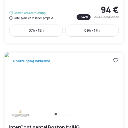
94 €
Kostenlose Stornierung
-
64
%
259 €
pro Nacht
rate-plan-card.label-prepaid
07h - 15h
09h - 17h
Poolzugang inklusive
InterContinental Boston by IHG