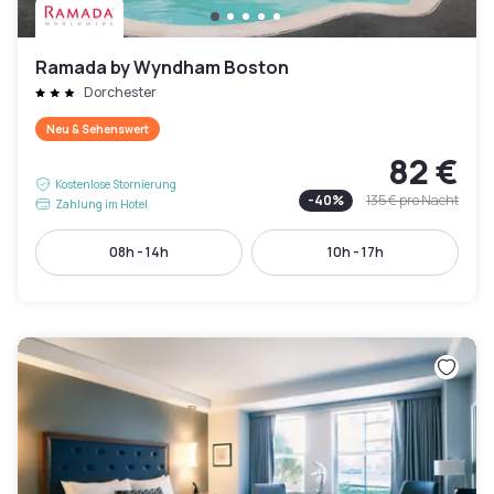
Ramada by Wyndham Boston
Dorchester
Neu & Sehenswert
82 €
Kostenlose Stornierung
-
40
%
135 €
pro Nacht
Zahlung im Hotel
08h - 14h
10h - 17h