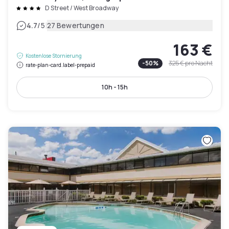
D Street / West Broadway
|
4.7
/5
27 Bewertungen
163 €
Kostenlose Stornierung
-
50
%
325 €
pro Nacht
rate-plan-card.label-prepaid
10h - 15h