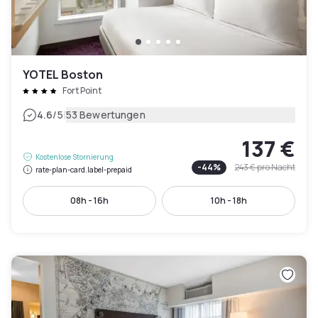
YOTEL Boston
Fort Point
|
4.6
/5
53 Bewertungen
137 €
Kostenlose Stornierung
-
44
%
243 €
pro Nacht
rate-plan-card.label-prepaid
08h - 16h
10h - 18h