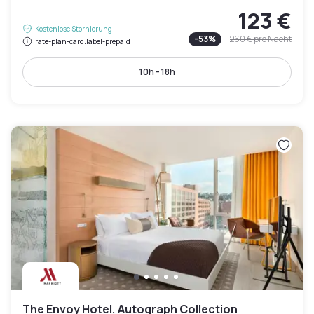
123 €
Kostenlose Stornierung
-
53
%
260 €
pro Nacht
rate-plan-card.label-prepaid
10h - 18h
The Envoy Hotel, Autograph Collection