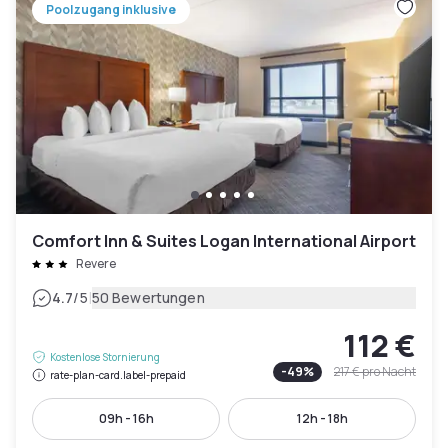
Poolzugang inklusive
Comfort Inn & Suites Logan International Airport
Revere
|
4.7
/5
50 Bewertungen
112 €
Kostenlose Stornierung
-
49
%
217 €
pro Nacht
rate-plan-card.label-prepaid
09h - 16h
12h - 18h