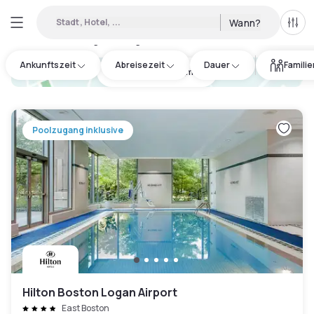
Stadt, Hotel, ...
Wann?
Alle 
Verfügbare Tageshotels in Revere
:
17
Ankunftszeit
Abreisezeit
Dauer
Famili
hotel.cta.view_map
Poolzugang inklusive
Hilton Boston Logan Airport
East Boston