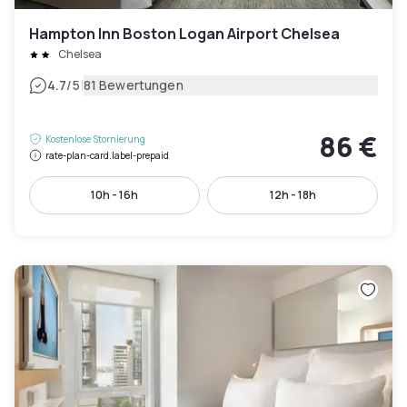
Hampton Inn Boston Logan Airport Chelsea
Chelsea
|
4.7
/5
81 Bewertungen
86 €
Kostenlose Stornierung
rate-plan-card.label-prepaid
10h - 16h
12h - 18h