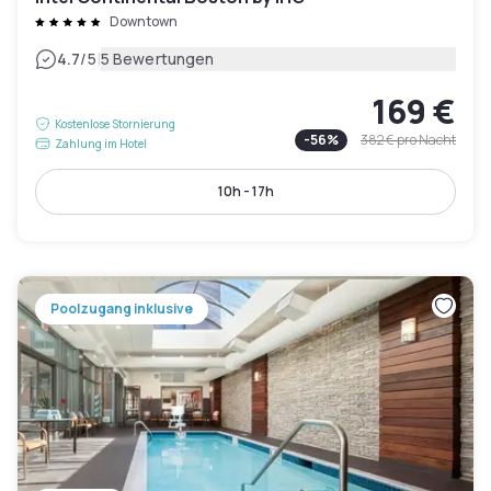
Downtown
|
4.7
/5
5 Bewertungen
169 €
Kostenlose Stornierung
-
56
%
382 €
pro Nacht
Zahlung im Hotel
10h - 17h
Poolzugang inklusive