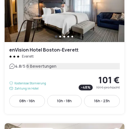
enVision Hotel Boston-Everett
Everett
|
4.8
/5
6 Bewertungen
101 €
Kostenlose Stornierung
-
48
%
191 €
pro Nacht
Zahlung im Hotel
08h - 16h
10h - 18h
16h - 23h