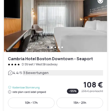
Cambria Hotel Boston Downtown - Seaport
D Street / West Broadway
|
4.4
/5
3 Bewertungen
108 €
Kostenlose Stornierung
-
55
%
238 €
pro Nacht
rate-plan-card.label-prepaid
10h - 17h
15h - 21h