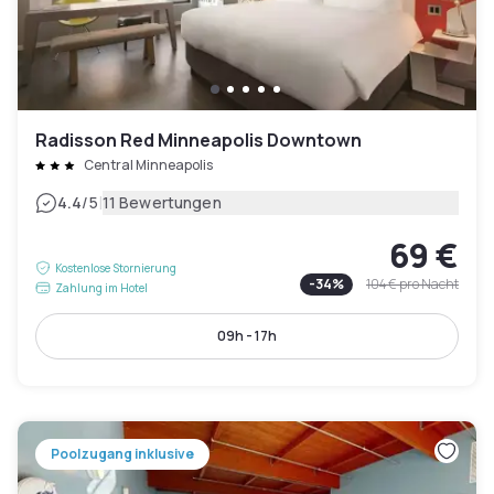
Radisson Red Minneapolis Downtown
Central Minneapolis
|
4.4
/5
11 Bewertungen
69 €
Kostenlose Stornierung
-
34
%
104 €
pro Nacht
Zahlung im Hotel
09h - 17h
Poolzugang inklusive