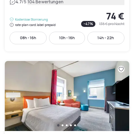
|
4.7
/5
104 Bewertungen
74 €
Kostenlose Stornierung
-
47
%
138 €
pro Nacht
rate-plan-card.label-prepaid
08h - 16h
10h - 16h
14h - 22h