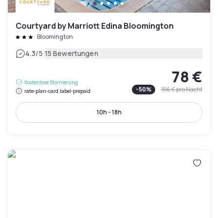
Courtyard by Marriott Edina Bloomington
Bloomington
|
4.3
/5
15 Bewertungen
78 €
Kostenlose Stornierung
-
50
%
156 €
pro Nacht
rate-plan-card.label-prepaid
10h - 18h