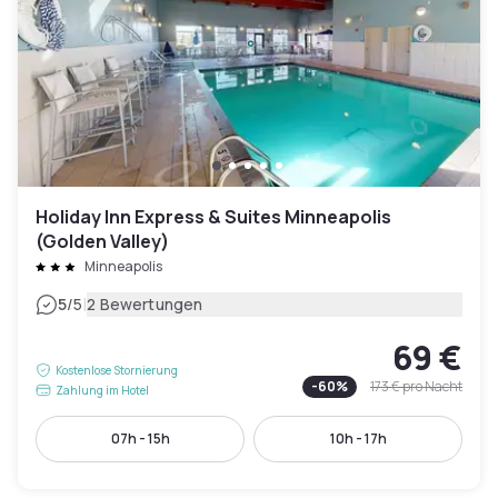
Holiday Inn Express & Suites Minneapolis
(Golden Valley)
Minneapolis
|
5
/5
2 Bewertungen
69 €
Kostenlose Stornierung
-
60
%
173 €
pro Nacht
Zahlung im Hotel
07h - 15h
10h - 17h