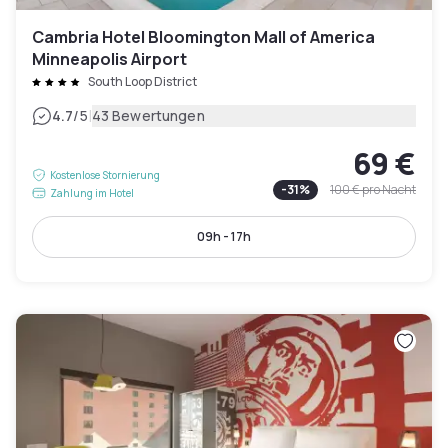
Cambria Hotel Bloomington Mall of America
Minneapolis Airport
South Loop District
|
4.7
/5
43 Bewertungen
69 €
Kostenlose Stornierung
-
31
%
100 €
pro Nacht
Zahlung im Hotel
09h - 17h