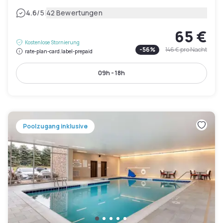
|
4.6
/5
42 Bewertungen
65 €
Kostenlose Stornierung
-
56
%
146 €
pro Nacht
rate-plan-card.label-prepaid
09h - 18h
Poolzugang inklusive