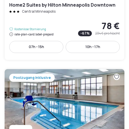
Home2 Suites by Hilton Minneapolis Downtown
Central Minneapolis
78 €
Kostenlose Stornierung
-
67
%
234 €
pro Nacht
rate-plan-card.label-prepaid
07h - 15h
10h - 17h
Poolzugang inklusive