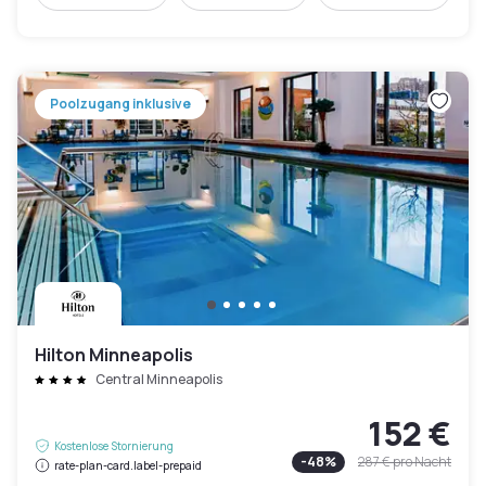
Poolzugang inklusive
Hilton Minneapolis
Central Minneapolis
152 €
Kostenlose Stornierung
-
48
%
287 €
pro Nacht
rate-plan-card.label-prepaid