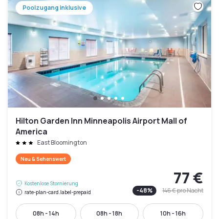
Poolzugang inklusive
Hilton Garden Inn Minneapolis Airport Mall of
America
East Bloomington
Neu & Sehenswert
77 €
Kostenlose Stornierung
-
48
%
146 €
pro Nacht
rate-plan-card.label-prepaid
08h - 14h
08h - 18h
10h - 16h