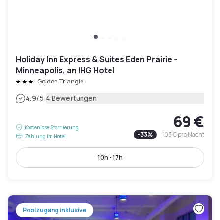
Holiday Inn Express & Suites Eden Prairie -
Minneapolis, an IHG Hotel
Golden Triangle
|
4.9
/5
4 Bewertungen
69 €
Kostenlose Stornierung
-
33
%
103 €
pro Nacht
Zahlung im Hotel
10h - 17h
Poolzugang inklusive