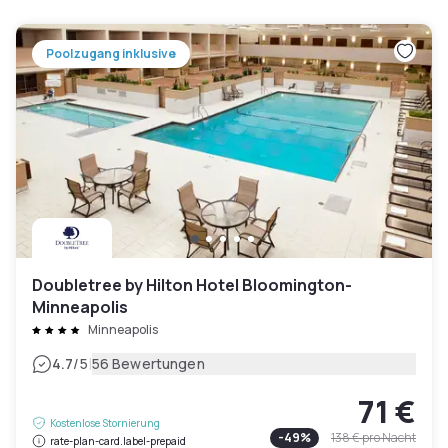
Poolzugang inklusive
Doubletree by Hilton Hotel Bloomington-
Minneapolis
Minneapolis
|
4.7
/5
56 Bewertungen
71 €
Kostenlose Stornierung
-
49
%
138 €
pro Nacht
rate-plan-card.label-prepaid