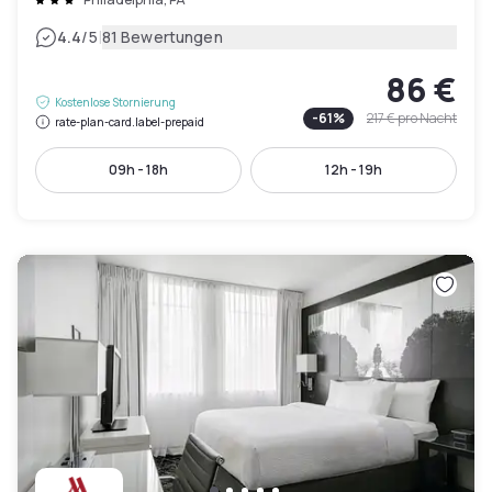
|
4.4
/5
81 Bewertungen
86 €
Kostenlose Stornierung
-
61
%
217 €
pro Nacht
rate-plan-card.label-prepaid
09h - 18h
12h - 19h