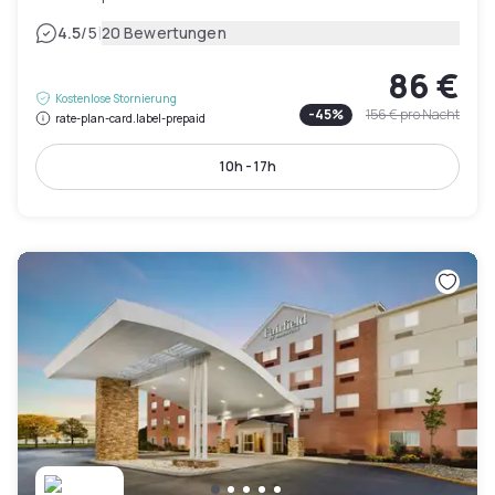
|
4.5
/5
20 Bewertungen
86 €
Kostenlose Stornierung
-
45
%
156 €
pro Nacht
rate-plan-card.label-prepaid
10h - 17h