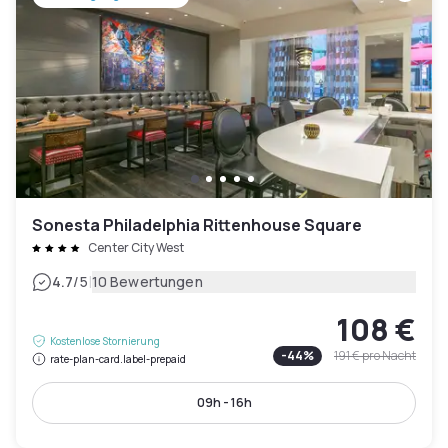
Sonesta Philadelphia Rittenhouse Square
Center City West
|
4.7
/5
10 Bewertungen
108 €
Kostenlose Stornierung
-
44
%
191 €
pro Nacht
rate-plan-card.label-prepaid
09h - 16h