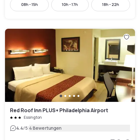
08h - 15h
10h - 17h
18h - 22h
Red Roof Inn PLUS+ Philadelphia Airport
Essington
|
4.4
/5
4 Bewertungen