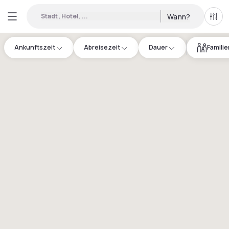
Stadt, Hotel, ...
Wann?
Alle 
Ankunftszeit
Abreisezeit
Dauer
Famili