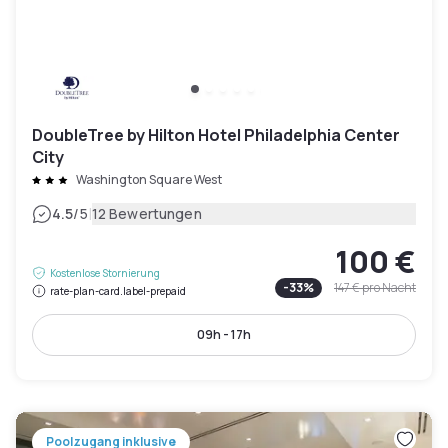
DoubleTree by Hilton Hotel Philadelphia Center
City
Washington Square West
|
4.5
/5
12 Bewertungen
100 €
Kostenlose Stornierung
-
33
%
147 €
pro Nacht
rate-plan-card.label-prepaid
09h - 17h
Poolzugang inklusive