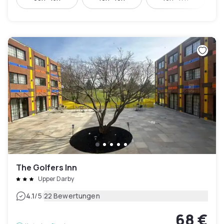
The Golfers Inn
Upper Darby
|
4.1
/5
22 Bewertungen
68 €