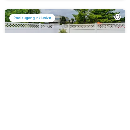
Poolzugang inklusive
Residence Inn by Marriott Cherry Hill
Philadelphia
Greentree
|
4.4
/5
4 Bewertungen
103 €
Kostenlose Stornierung
-
24
%
134 €
pro Nacht