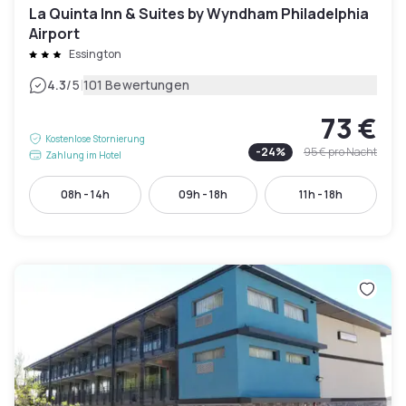
La Quinta Inn & Suites by Wyndham Philadelphia
Airport
Essington
|
4.3
/5
101 Bewertungen
73 €
Kostenlose Stornierung
-
24
%
95 €
pro Nacht
Zahlung im Hotel
08h - 14h
09h - 18h
11h - 18h