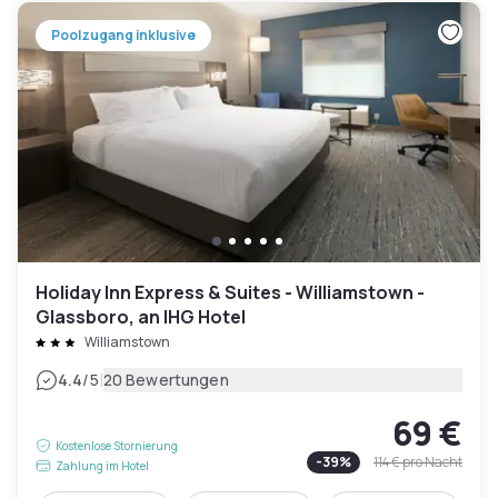
Poolzugang inklusive
Holiday Inn Express & Suites - Williamstown -
Glassboro, an IHG Hotel
Williamstown
|
4.4
/5
20 Bewertungen
69 €
Kostenlose Stornierung
-
39
%
114 €
pro Nacht
Zahlung im Hotel