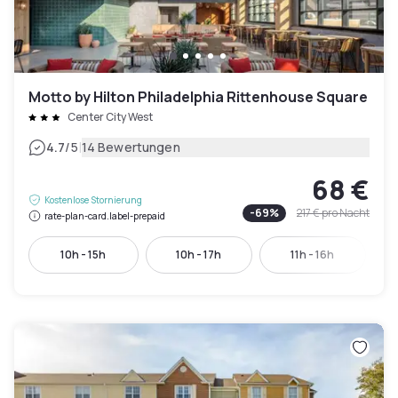
Motto by Hilton Philadelphia Rittenhouse Square
Center City West
|
4.7
/5
14 Bewertungen
68 €
Kostenlose Stornierung
-
69
%
217 €
pro Nacht
rate-plan-card.label-prepaid
10h - 15h
10h - 17h
11h - 16h