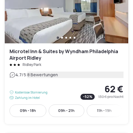
Microtel Inn & Suites by Wyndham Philadelphia
Airport Ridley
Ridley Park
|
4.7
/5
8 Bewertungen
62 €
Kostenlose Stornierung
-
52
%
130 €
pro Nacht
Zahlung im Hotel
09h - 18h
09h - 21h
11h - 19h