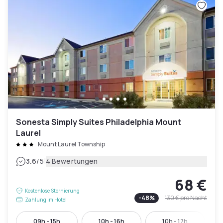
Sonesta Simply Suites Philadelphia Mount
Laurel
Mount Laurel Township
|
3.6
/5
4 Bewertungen
68 €
Kostenlose Stornierung
-
48
%
130 €
pro Nacht
Zahlung im Hotel
09h - 15h
10h - 16h
10h - 17h