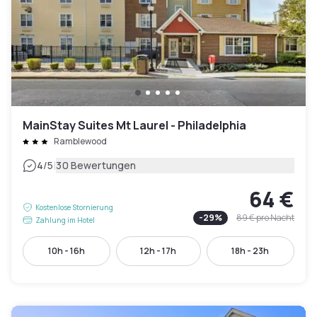
MainStay Suites Mt Laurel - Philadelphia
Ramblewood
|
4
/5
30 Bewertungen
64 €
Kostenlose Stornierung
-
29
%
89 €
pro Nacht
Zahlung im Hotel
10h - 16h
12h - 17h
18h - 23h