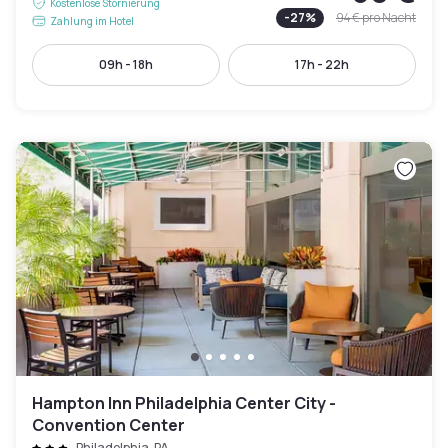
Kostenlose Stornierung
-
27
%
94 €
pro Nacht
Zahlung im Hotel
09h - 18h
17h - 22h
Hampton Inn Philadelphia Center City -
Convention Center
Philadelphia, PA