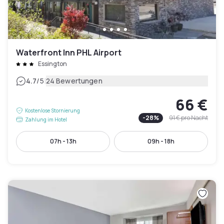
Waterfront Inn PHL Airport
Essington
|
4.7
/5
24 Bewertungen
66 €
Kostenlose Stornierung
-
28
%
91 €
pro Nacht
Zahlung im Hotel
07h - 13h
09h - 18h