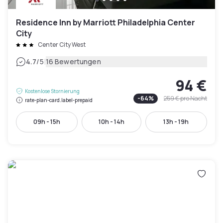
Residence Inn by Marriott Philadelphia Center
City
Center City West
|
4.7
/5
16 Bewertungen
94 €
Kostenlose Stornierung
-
64
%
259 €
pro Nacht
rate-plan-card.label-prepaid
09h - 15h
10h - 14h
13h - 19h