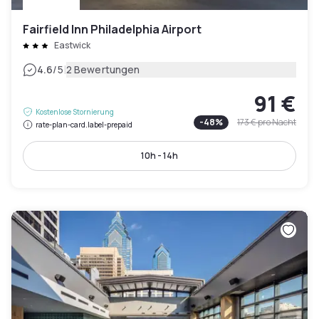
Fairfield Inn Philadelphia Airport
Eastwick
|
4.6
/5
2 Bewertungen
91 €
Kostenlose Stornierung
-
48
%
173 €
pro Nacht
rate-plan-card.label-prepaid
10h - 14h