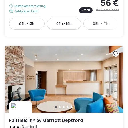
56 €
Kostenlose Stornierung
-
35
%
87 €
pro Nacht
Zahlung im Hotel
07h - 13h
08h - 14h
09h - 17h
Fairfield Inn by Marriott Deptford
Deptford