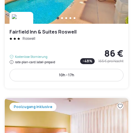
Fairfield Inn & Suites Roswell
Roswell
86 €
Kostenlose Stornierung
-
48
%
165 €
pro Nacht
rate-plan-card.label-prepaid
10h - 17h
Poolzugang inklusive