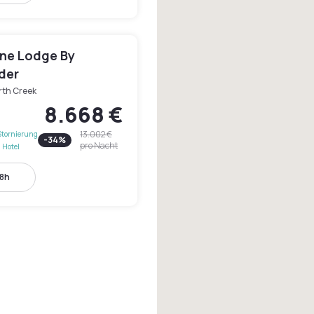
ine Lodge By
der
rth Creek
8.668 €
13.002 €
Stornierung
-
34
%
pro Nacht
 Hotel
18h