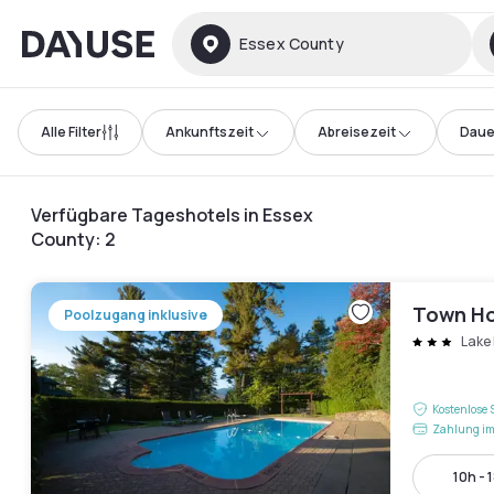
Dayuse
Essex County
Alle Filter
Ankunftszeit
Abreisezeit
Daue
Verfügbare Tageshotels in Essex
County
:
2
Town H
Poolzugang inklusive
Lake 
Kostenlose 
Zahlung im
10h - 