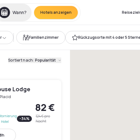
Wann?
Hotels anzeigen
Reiseziel
r
Familienzimmer
Rückzugsorte mit 4 oder 5 Stern
Sortiert nach
:
Popularität
ouse Lodge
Placid
82 €
124 €
pro
Stornierung
-
34
%
Nacht
 Hotel
18h