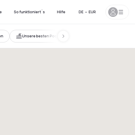
e
So funktioniert´s
Hilfe
DE
•
EUR
en
Unsere besten Pools