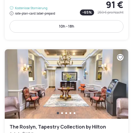
91 €
Kostenlose Stornierung
-
65
%
259 €
pro Nacht
rate-plan-card.label-prepaid
10h - 18h
The Roslyn, Tapestry Collection by Hilton