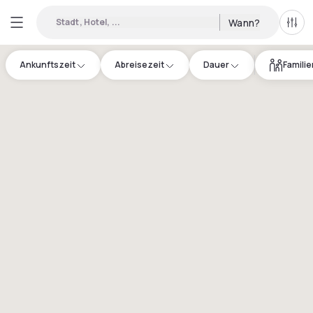
Stadt, Hotel, ...
Wann?
Alle 
Ankunftszeit
Abreisezeit
Dauer
Famili