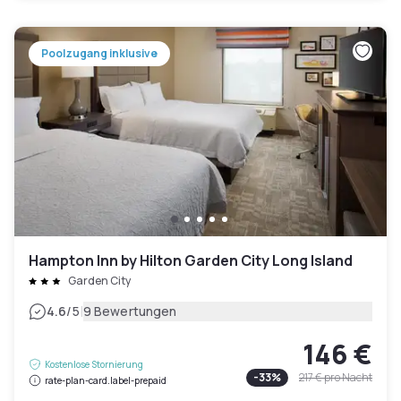
Poolzugang inklusive
Hampton Inn by Hilton Garden City Long Island
Garden City
|
4.6
/5
9 Bewertungen
146 €
Kostenlose Stornierung
-
33
%
217 €
pro Nacht
rate-plan-card.label-prepaid