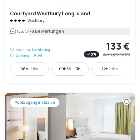
Courtyard Westbury Long Island
Westbury
|
4.6
/5
78 Bewertungen
133 €
Kostenlose Stornierung
-
49
%
259 €
pro Nacht
Zahlung im Hotel
06h - 10h
09h30 - 13h
12h - 16h
Poolzugang inklusive