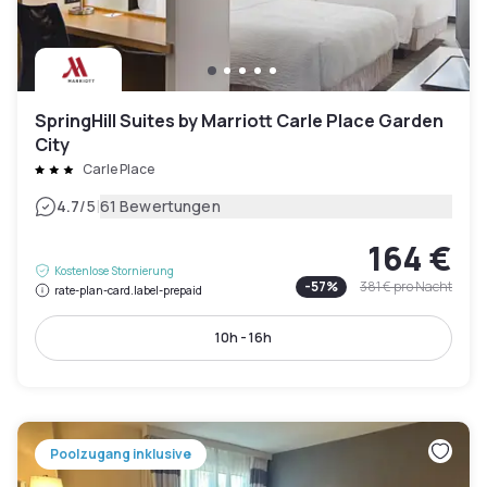
SpringHill Suites by Marriott Carle Place Garden
City
Carle Place
|
4.7
/5
61 Bewertungen
164 €
Kostenlose Stornierung
-
57
%
381 €
pro Nacht
rate-plan-card.label-prepaid
10h - 16h
Poolzugang inklusive