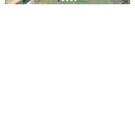
The Garden City Hotel
Garden City
|
5
/5
11 Bewertungen
172 €
Kostenlose Stornierung
-
32
%
251 €
pro Nacht
rate-plan-card.label-prepaid
10h - 16h
Poolzugang inklusive