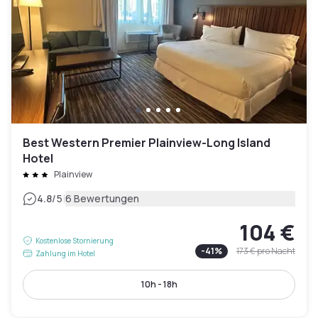
Best Western Premier Plainview-Long Island
Hotel
Plainview
|
4.8
/5
6 Bewertungen
104 €
Kostenlose Stornierung
-
41
%
173 €
pro Nacht
Zahlung im Hotel
10h - 18h