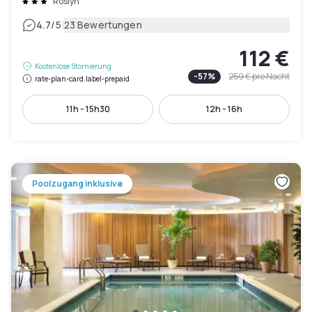
Roslyn
|
4.7
/5
23 Bewertungen
112 €
Kostenlose Stornierung
-
57
%
259 €
pro Nacht
rate-plan-card.label-prepaid
11h - 15h30
12h - 16h
Poolzugang inklusive