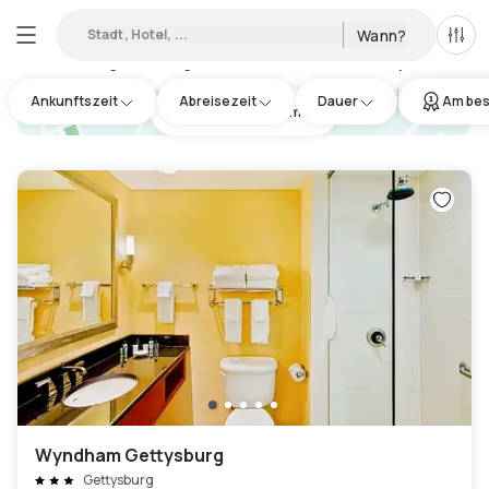
Stadt, Hotel, ...
Wann?
Alle 
Verfügbares Tageshotel in Straban Township
:
1
Ankunftszeit
Abreisezeit
Dauer
Am bes
hotel.cta.view_map
Wyndham Gettysburg
Gettysburg