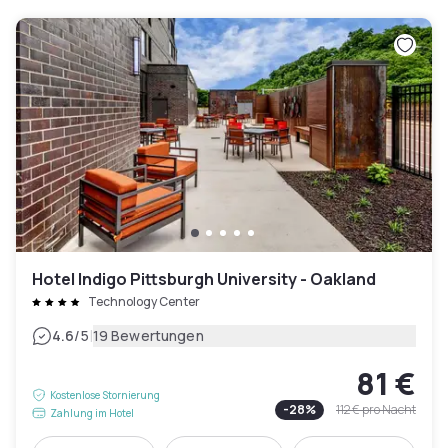
Hotel Indigo Pittsburgh University - Oakland
Technology Center
|
4.6
/5
19 Bewertungen
81 €
Kostenlose Stornierung
-
28
%
112 €
pro Nacht
Zahlung im Hotel