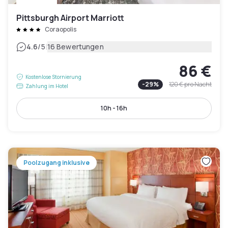
Pittsburgh Airport Marriott
Coraopolis
|
4.6
/5
16 Bewertungen
86 €
Kostenlose Stornierung
-
29
%
120 €
pro Nacht
Zahlung im Hotel
10h - 16h
Poolzugang inklusive