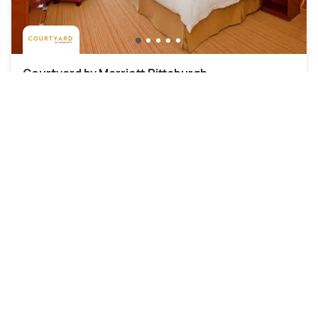
Courtyard by Marriott Pittsburgh
North/Cranberry Woods
Cranberry Township
|
4.7
/5
4 Bewertungen
73 €
Kostenlose Stornierung
-
54
%
156 €
pro Nacht
Zahlung im Hotel
09h30 - 15h30
Poolzugang inklusive