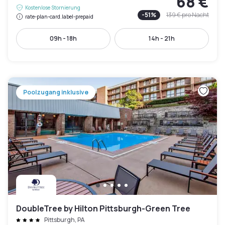
68 €
Kostenlose Stornierung
-
51
%
139 €
pro Nacht
rate-plan-card.label-prepaid
09h - 18h
14h - 21h
Poolzugang inklusive
DoubleTree by Hilton Pittsburgh-Green Tree
Pittsburgh, PA