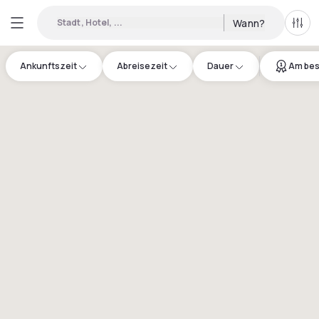
Stadt, Hotel, ...
Wann?
Alle 
Ankunftszeit
Abreisezeit
Dauer
Am bes