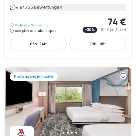
|
4.9
/5
25 Bewertungen
74 €
Kostenlose Stornierung
-
30
%
104 €
pro Nacht
rate-plan-card.label-prepaid
08h - 14h
10h - 18h
Poolzugang inklusive