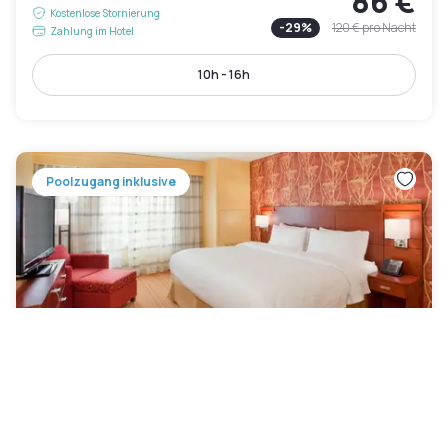
86 €
Kostenlose Stornierung
-
29
%
120 €
pro Nacht
Zahlung im Hotel
10h - 16h
Poolzugang inklusive
Courtyard by Marriott Pittsburgh
North/Cranberry Woods