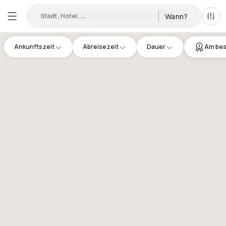
Stadt, Hotel, ...
Wann?
Alle 
Ankunftszeit
Abreisezeit
Dauer
Am bes