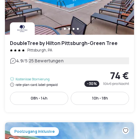
DoubleTree by Hilton Pittsburgh-Green Tree
Pittsburgh, PA
|
4.9
/5
25 Bewertungen
74 €
Kostenlose Stornierung
-
30
%
104 €
pro Nacht
rate-plan-card.label-prepaid
08h - 14h
10h - 18h
Poolzugang inklusive