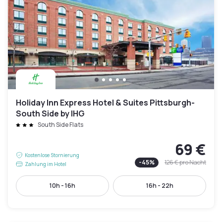
Holiday Inn Express Hotel & Suites Pittsburgh-
South Side by IHG
South Side Flats
69 €
Kostenlose Stornierung
-
45
%
126 €
pro Nacht
Zahlung im Hotel
10h - 16h
16h - 22h