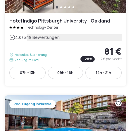
Hotel Indigo Pittsburgh University - Oakland
Technology Center
|
4.6
/5
19 Bewertungen
81 €
Kostenlose Stornierung
-
28
%
112 €
pro Nacht
Zahlung im Hotel
07h - 13h
09h - 16h
14h - 21h
Poolzugang inklusive