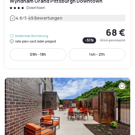
Wyndham Grand Pittsburgh Downtown
Downtown
|
4.6
/5
49 Bewertungen
68 €
Kostenlose Stornierung
-
51
%
139 €
pro Nacht
rate-plan-card.label-prepaid
09h - 18h
14h - 21h