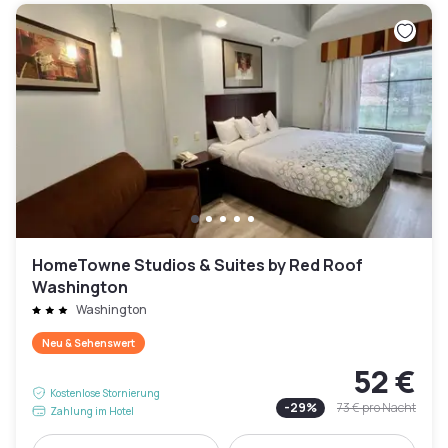
HomeTowne Studios & Suites by Red Roof
Washington
Washington
Neu & Sehenswert
52 €
Kostenlose Stornierung
-
29
%
73 €
pro Nacht
Zahlung im Hotel