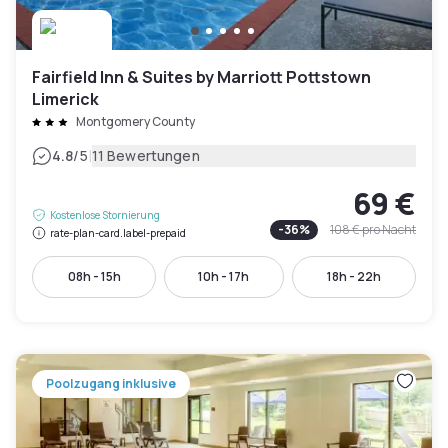
Fairfield Inn & Suites by Marriott Pottstown
Limerick
Montgomery County
|
4.8
/5
11 Bewertungen
69 €
Kostenlose Stornierung
-
36
%
108 €
pro Nacht
rate-plan-card.label-prepaid
08h - 15h
10h - 17h
18h - 22h
Poolzugang inklusive