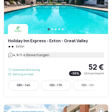
Holiday Inn Express - Exton - Great Valley
Exton
|
4.9
/5
4 Bewertungen
52 €
Kostenlose Stornierung
-
58
%
121 €
pro Nacht
Zahlung im Hotel
08h - 14h
10h - 17h
10h - 16h
Poolzugang inklusive