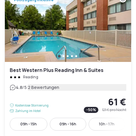
Best Western Plus Reading Inn & Suites
Reading
|
4.8
/5
2 Bewertungen
61 €
Kostenlose Stornierung
-
50
%
121 €
pro Nacht
Zahlung im Hotel
09h - 15h
09h - 16h
10h - 17h