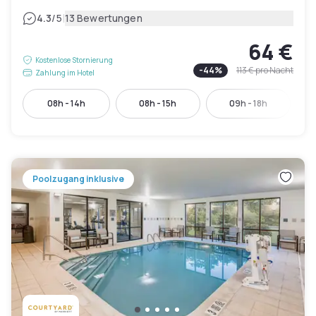
|
4.3
/5
13 Bewertungen
64 €
Kostenlose Stornierung
-
44
%
113 €
pro Nacht
Zahlung im Hotel
08h - 14h
08h - 15h
09h - 18h
Poolzugang inklusive