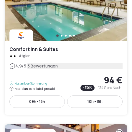
Comfort Inn & Suites
Atglen
|
4.9
/5
3 Bewertungen
94 €
Kostenlose Stornierung
-
30
%
134 €
pro Nacht
rate-plan-card.label-prepaid
09h - 15h
10h - 15h