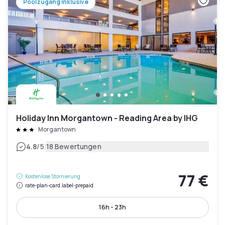
Poolzugang inklusive
Holiday Inn Morgantown - Reading Area by IHG
Morgantown
|
4.8
/5
18 Bewertungen
77 €
Kostenlose Stornierung
rate-plan-card.label-prepaid
16h - 23h