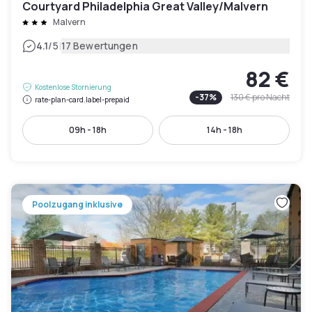
Courtyard Philadelphia Great Valley/Malvern
Malvern
|
4.1
/5
17 Bewertungen
82 €
Kostenlose Stornierung
-
37
%
130 €
pro Nacht
rate-plan-card.label-prepaid
09h - 18h
14h - 18h
Poolzugang inklusive