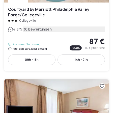
Courtyard by Marriott Philadelphia Valley
Forge/Collegeville
Collegeville
|
4.8
/5
30 Bewertungen
87 €
Kostenlose Stornierung
-
23
%
112 €
pro Nacht
rate-plan-card.label-prepaid
09h - 18h
14h - 21h