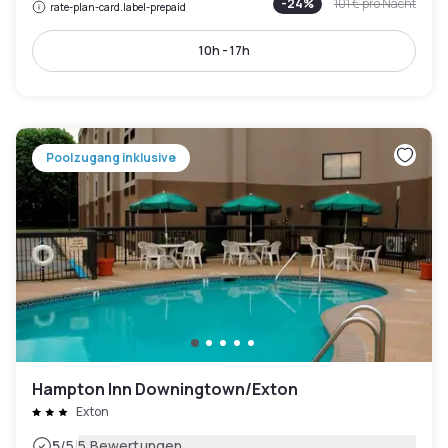
-
24
%
101 €
pro Nacht
rate-plan-card.label-prepaid
10h - 17h
Poolzugang inklusive
Hampton Inn Downingtown/Exton
Exton
|
5
/5
5 Bewertungen