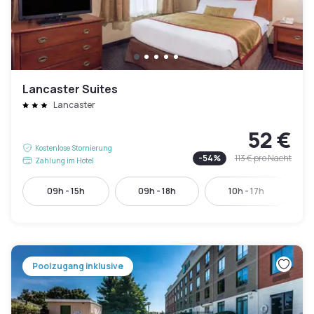
Lancaster Suites
Lancaster
52 €
Kostenlose Stornierung
-
54
%
113 €
pro Nacht
Zahlung im Hotel
09h - 15h
09h - 18h
10h - 17h
Poolzugang inklusive