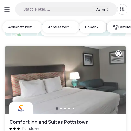
Stadt, Hotel, ...
Wann?
Alle 
Verfügbare Tageshotels in Caernarvon Township
:
11
Ankunftszeit
Abreisezeit
Dauer
Famili
hotel.cta.view_map
Comfort Inn and Suites Pottstown
Pottstown