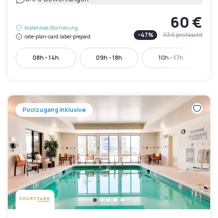
60 €
Kostenlose Stornierung
-
47
%
113 €
pro Nacht
rate-plan-card.label-prepaid
08h - 14h
09h - 18h
10h - 17h
Poolzugang inklusive