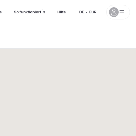
e
So funktioniert´s
Hilfe
DE
•
EUR