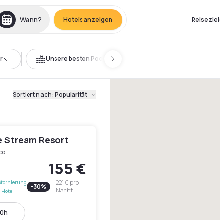
Wann?
Hotels anzeigen
Reiseziel
r
Unsere besten Pools
Sortiert nach
:
Popularität
e Stream Resort
co
155 €
221 €
pro
Stornierung
-
30
%
Nacht
 Hotel
20h