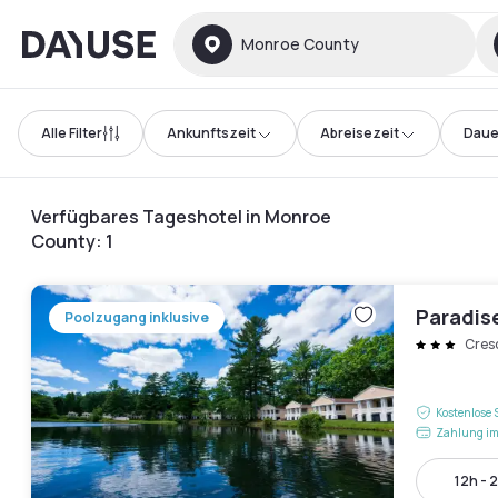
Dayuse
Monroe County
Alle Filter
Ankunftszeit
Abreisezeit
Daue
Verfügbares Tageshotel in Monroe
County
:
1
Paradis
Poolzugang inklusive
Cres
Kostenlose 
Zahlung im
12h - 