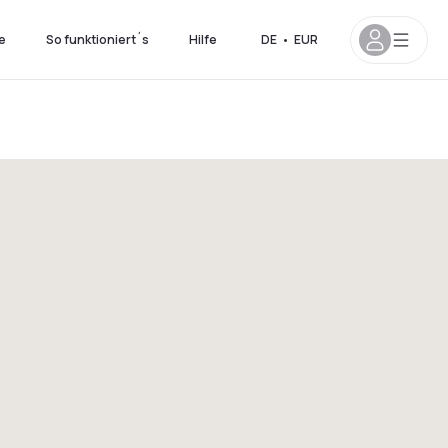
e
So funktioniert´s
Hilfe
DE
•
EUR