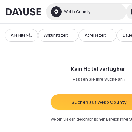
Dayuse
Webb County
Alle Filter
Ankunftszeit
Abreisezeit
Daue
Kein Hotel verfügbar
Passen Sie Ihre Suche an
:
Suchen auf Webb County
Weiten Sie den geographischen Bereich Ihrer 