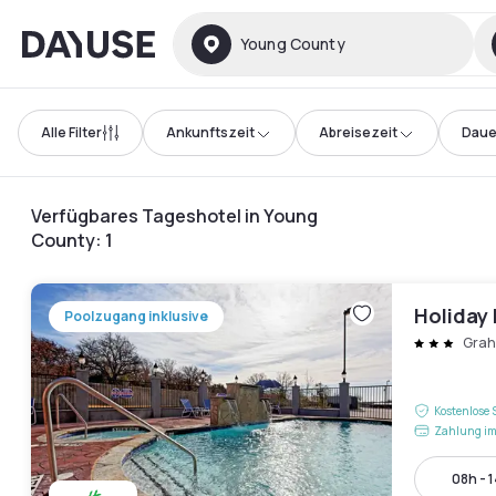
Dayuse
Young County
Alle Filter
Ankunftszeit
Abreisezeit
Daue
Verfügbares Tageshotel in Young
County
:
1
Holiday
Poolzugang inklusive
Gra
Kostenlose 
Zahlung im
08h - 