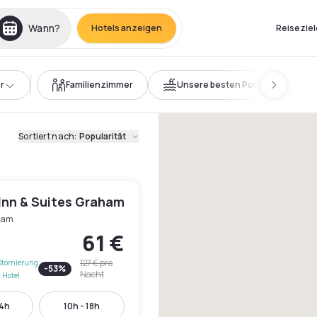
Wann?
Hotels anzeigen
Reiseziel
r
Familienzimmer
Unsere besten Pools
Sortiert nach
:
Popularität
 Inn & Suites Graham
ham
61 €
127 €
pro
Stornierung
-
53
%
Nacht
 Hotel
14h
10h - 18h