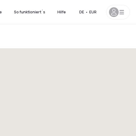
e
So funktioniert´s
Hilfe
DE
•
EUR