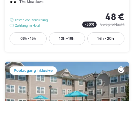
The Meadows
48 €
Kostenlose Stornierung
-
50
%
95 €
pro Nacht
Zahlung im Hotel
08h - 15h
10h - 18h
14h - 20h
Poolzugang inklusive