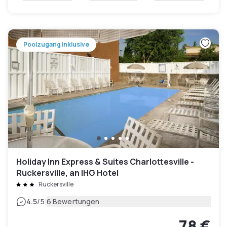
Poolzugang inklusive
Holiday Inn Express & Suites Charlottesville -
Ruckersville, an IHG Hotel
Ruckersville
|
4.5
/5
6 Bewertungen
78 €