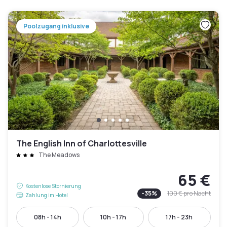
Poolzugang inklusive
The English Inn of Charlottesville
The Meadows
65 €
Kostenlose Stornierung
-
35
%
100 €
pro Nacht
Zahlung im Hotel
08h - 14h
10h - 17h
17h - 23h