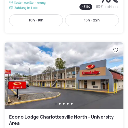
Kostenlose Stornierung
-
31
%
113 €
pro Nacht
Zahlung im Hotel
10h - 18h
15h - 22h
Econo Lodge Charlottesville North - University
Area