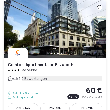
Comfort Apartments on Elizabeth
Melbourne
|
4.1
/5
2 Bewertungen
60 €
Kostenlose Stornierung
-
34
%
90 €
pro Nacht
Zahlung im Hotel
09h - 14h
12h - 18h
15h - 21h