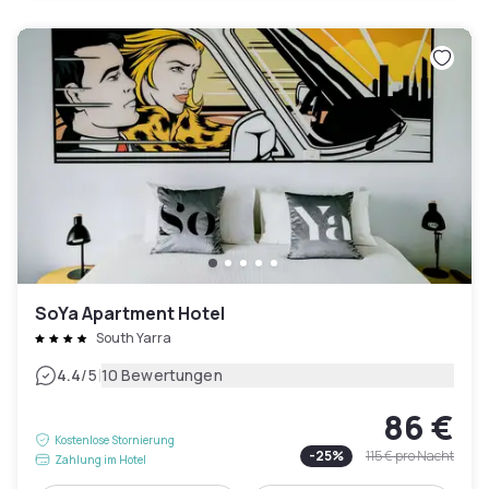
SoYa Apartment Hotel
South Yarra
|
4.4
/5
10 Bewertungen
86 €
Kostenlose Stornierung
-
25
%
115 €
pro Nacht
Zahlung im Hotel