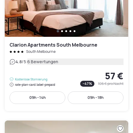
Clarion Apartments South Melbourne
South Melbourne
|
4.8
/5
6 Bewertungen
57 €
Kostenlose Stornierung
-
47
%
106 €
pro Nacht
rate-plan-card.label-prepaid
09h - 14h
09h - 18h