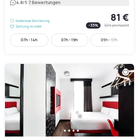
|
4.8
/5
7 Bewertungen
81 €
Kostenlose Stornierung
-
33
%
121 €
pro Nacht
Zahlung im Hotel
07h - 14h
07h - 19h
09h - 17h