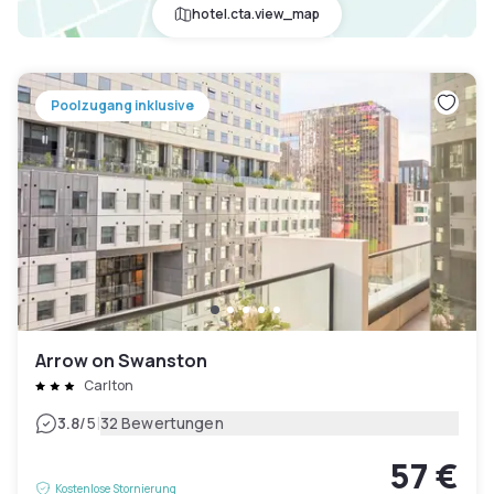
hotel.cta.view_map
Poolzugang inklusive
Arrow on Swanston
Carlton
|
3.8
/5
32 Bewertungen
57 €
Kostenlose Stornierung