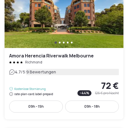
Amora Herencia Riverwalk Melbourne
Richmond
|
4.7
/5
9 Bewertungen
72 €
Kostenlose Stornierung
-
44
%
126 €
pro Nacht
rate-plan-card.label-prepaid
09h - 15h
09h - 18h