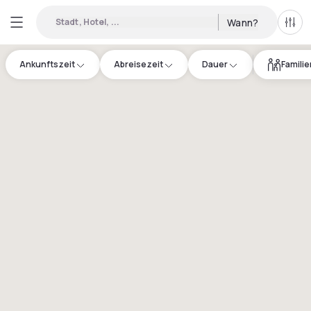
Stadt, Hotel, ...
Wann?
Alle 
Ankunftszeit
Abreisezeit
Dauer
Famili