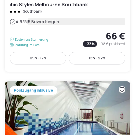
ibis Styles Melbourne Southbank
Southbank
|
4.9
/5
5 Bewertungen
66 €
Kostenlose Stornierung
-
33
%
98 €
pro Nacht
Zahlung im Hotel
09h - 17h
15h - 22h
Poolzugang inklusive