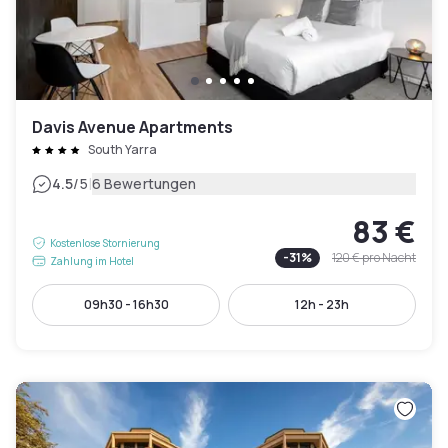
Davis Avenue Apartments
South Yarra
|
4.5
/5
6 Bewertungen
83 €
Kostenlose Stornierung
-
31
%
120 €
pro Nacht
Zahlung im Hotel
09h30 - 16h30
12h - 23h