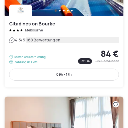
Citadines on Bourke
Melbourne
|
4.5
/5
168 Bewertungen
84 €
Kostenlose Stornierung
-
29
%
118 €
pro Nacht
Zahlung im Hotel
09h - 17h