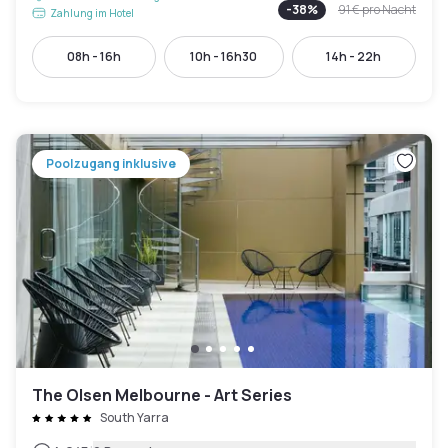
-
38
%
91 €
pro Nacht
Zahlung im Hotel
08h - 16h
10h - 16h30
14h - 22h
Poolzugang inklusive
The Olsen Melbourne - Art Series
South Yarra