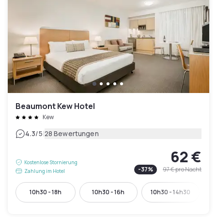
Beaumont Kew Hotel
Kew
|
4.3
/5
28 Bewertungen
62 €
Kostenlose Stornierung
-
37
%
97 €
pro Nacht
Zahlung im Hotel
10h30 - 18h
10h30 - 16h
10h30 - 14h30
1