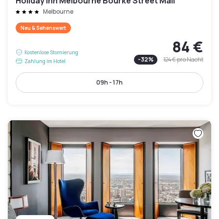
Holiday Inn Melbourne Bourke Street Mall
Melbourne
Neu & Sehenswert
84 €
Kostenlose Stornierung
-
32
%
124 €
pro Nacht
Zahlung im Hotel
09h - 17h