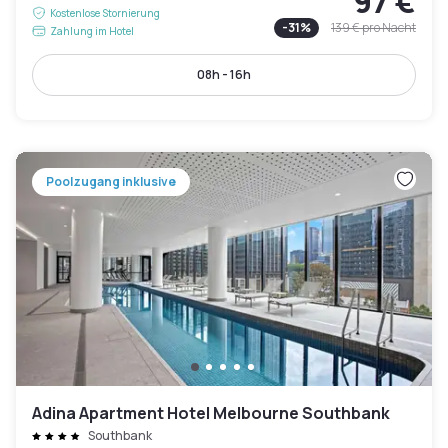
97 €
Kostenlose Stornierung
-
31
%
139 €
pro Nacht
Zahlung im Hotel
08h - 16h
Poolzugang inklusive
Adina Apartment Hotel Melbourne Southbank
Southbank