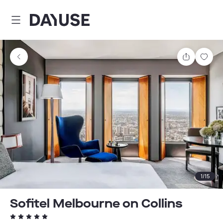
Dayuse
Teilen
Spei
1
/
15
Sofitel Melbourne on Collins