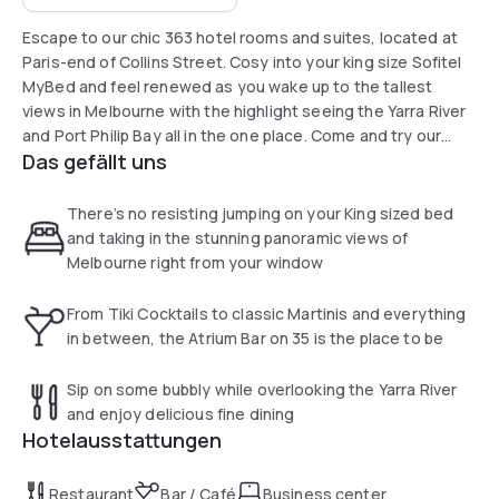
Escape to our chic 363 hotel rooms and suites, located at
Paris-end of Collins Street. Cosy into your king size Sofitel
MyBed and feel renewed as you wake up to the tallest
views in Melbourne with the highlight seeing the Yarra River
and Port Philip Bay all in the one place. Come and try our
Das gefällt uns
No35 restaurant with intimate dining overlooking Melbourne.
But if architectural wonderment is what you're after, our
monochromatic afternoon tea is the spot.
There’s no resisting jumping on your King sized bed
and taking in the stunning panoramic views of
Melbourne right from your window
From Tiki Cocktails to classic Martinis and everything
in between, the Atrium Bar on 35 is the place to be
Sip on some bubbly while overlooking the Yarra River
and enjoy delicious fine dining
Hotelausstattungen
Restaurant
Bar / Café
Business center