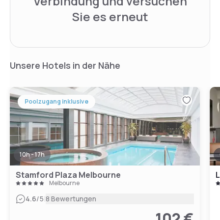
Verbindung und versuchen
Sie es erneut
Unsere Hotels in der Nähe
Poolzugang inklusive
10h - 17h
Stamford Plaza Melbourne
L
Melbourne
|
4.6
/5
8 Bewertungen
102 €