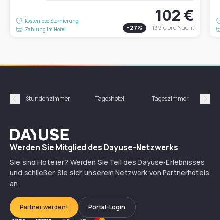
102 €
Kostenlose Stornierung
-
27
%
139 €
pro Nacht
Zahlung im Hotel
Stundenzimmer
Tageshotel
Tageszimmer
Gün
Précédent
Suiv
Dayuse
Werden Sie Mitglied des Dayuse-Netzwerks
Sie sind Hotelier? Werden Sie Teil des Dayuse-Erlebnisses
und schließen Sie sich unserem Netzwerk von Partnerhotels
an
Partner werden!
Portal-Login