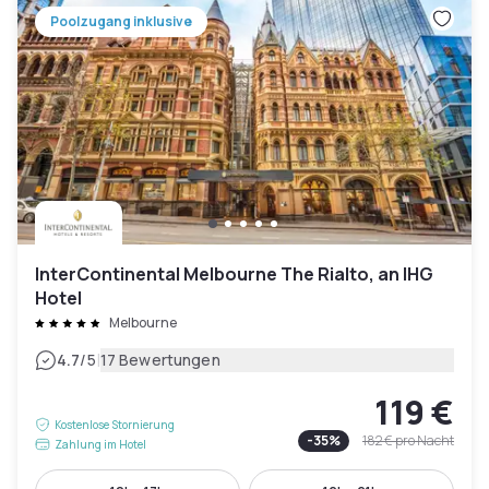
Poolzugang inklusive
InterContinental Melbourne The Rialto, an IHG
Hotel
Melbourne
|
4.7
/5
17 Bewertungen
119 €
Kostenlose Stornierung
-
35
%
182 €
pro Nacht
Zahlung im Hotel