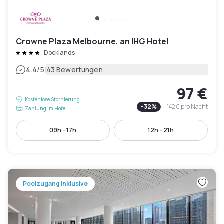
Crowne Plaza Melbourne, an IHG Hotel
Docklands
|
4.4
/5
43 Bewertungen
97 €
Kostenlose Stornierung
-
32
%
142 €
pro Nacht
Zahlung im Hotel
09h - 17h
12h - 21h
Poolzugang inklusive