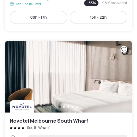
-
33
%
98 €
pro Nacht
Zahlung im Hotel
09h - 17h
15h - 22h
Novotel Melbourne South Wharf
South Wharf