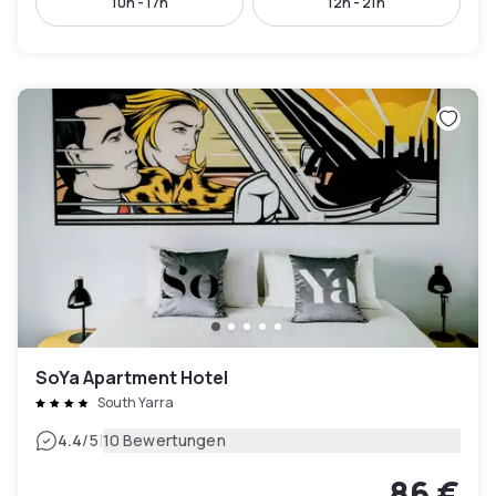
10h - 17h
12h - 21h
SoYa Apartment Hotel
South Yarra
|
4.4
/5
10 Bewertungen
86 €