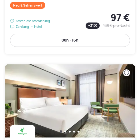
Neu & Sehenswert
97 €
Kostenlose Stornierung
-
31
%
139 €
pro Nacht
Zahlung im Hotel
08h - 16h