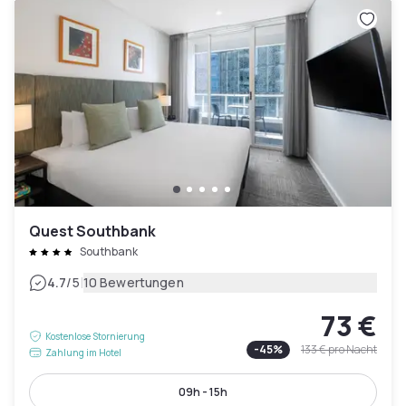
Quest Southbank
Southbank
|
4.7
/5
10 Bewertungen
73 €
Kostenlose Stornierung
-
45
%
133 €
pro Nacht
Zahlung im Hotel
09h - 15h