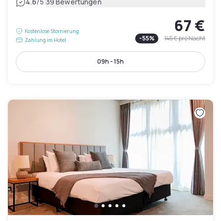
|
4.6
/5
39 Bewertungen
67 €
Kostenlose Stornierung
-
55
%
145 €
pro Nacht
Zahlung im Hotel
09h - 15h