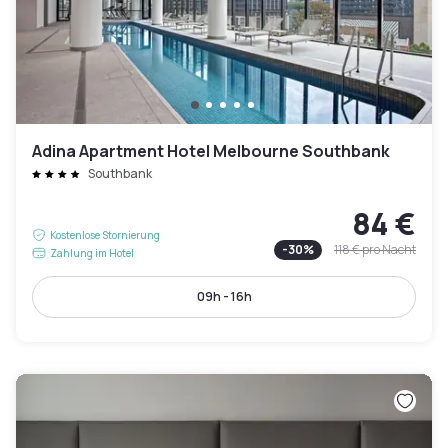
Adina Apartment Hotel Melbourne Southbank
Southbank
84 €
Kostenlose Stornierung
-
30
%
118 €
pro Nacht
Zahlung im Hotel
09h - 16h