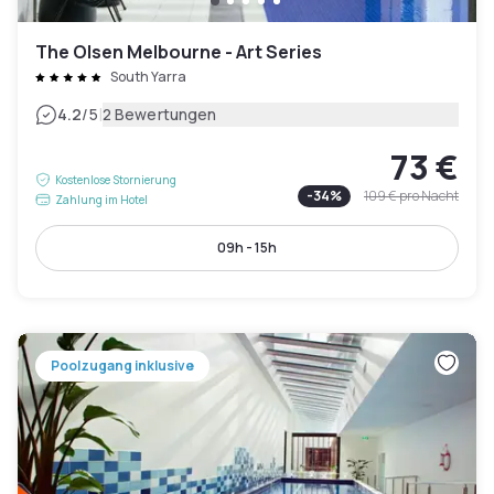
The Olsen Melbourne - Art Series
South Yarra
|
4.2
/5
2 Bewertungen
73 €
Kostenlose Stornierung
-
34
%
109 €
pro Nacht
Zahlung im Hotel
09h - 15h
Poolzugang inklusive