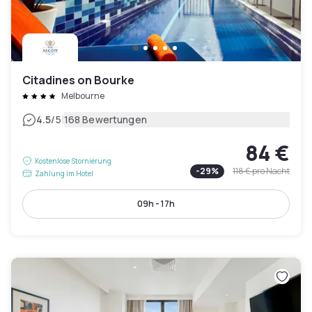
Citadines on Bourke
Melbourne
|
4.5
/5
168 Bewertungen
84 €
Kostenlose Stornierung
-
29
%
118 €
pro Nacht
Zahlung im Hotel
09h - 17h