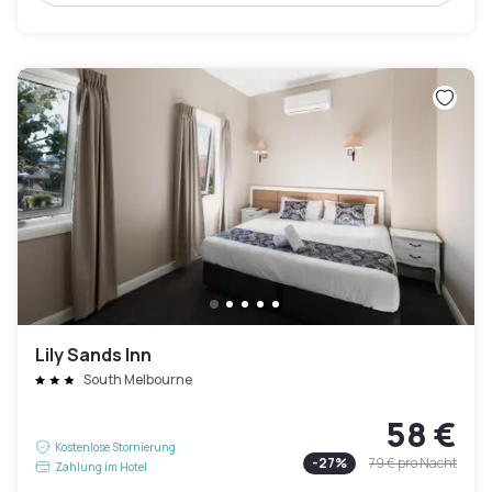
Lily Sands Inn
South Melbourne
58 €
Kostenlose Stornierung
-
27
%
79 €
pro Nacht
Zahlung im Hotel