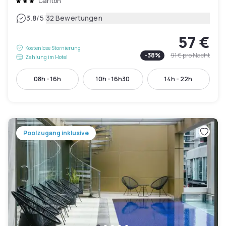
Carlton
|
3.8
/5
32 Bewertungen
57 €
Kostenlose Stornierung
-
38
%
91 €
pro Nacht
Zahlung im Hotel
08h - 16h
10h - 16h30
14h - 22h
Poolzugang inklusive