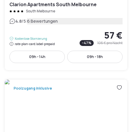
Clarion Apartments South Melbourne
South Melbourne
|
4.8
/5
6 Bewertungen
57 €
Kostenlose Stornierung
-
47
%
106 €
pro Nacht
rate-plan-card.label-prepaid
09h - 14h
09h - 18h
Poolzugang inklusive