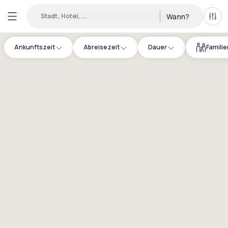
Stadt, Hotel, ...
Wann?
Alle 
Ankunftszeit
Abreisezeit
Dauer
Famili