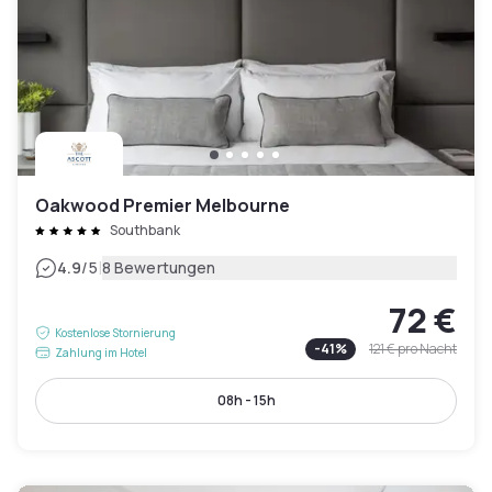
Oakwood Premier Melbourne
Southbank
|
4.9
/5
8 Bewertungen
72 €
Kostenlose Stornierung
-
41
%
121 €
pro Nacht
Zahlung im Hotel
08h - 15h