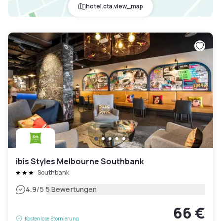
hotel.cta.view_map
ibis Styles Melbourne Southbank
Southbank
|
4.9
/5
5 Bewertungen
66 €
Kostenlose Stornierung