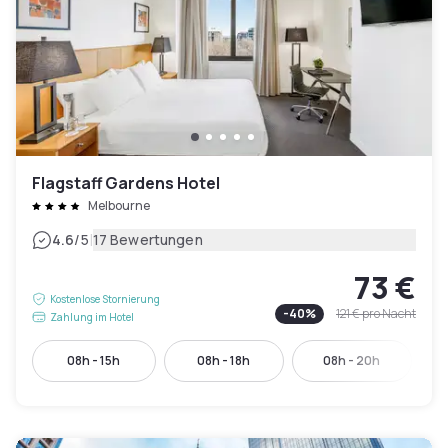
Flagstaff Gardens Hotel
Melbourne
|
4.6
/5
17 Bewertungen
73 €
Kostenlose Stornierung
-
40
%
121 €
pro Nacht
Zahlung im Hotel
08h - 15h
08h - 18h
08h - 20h