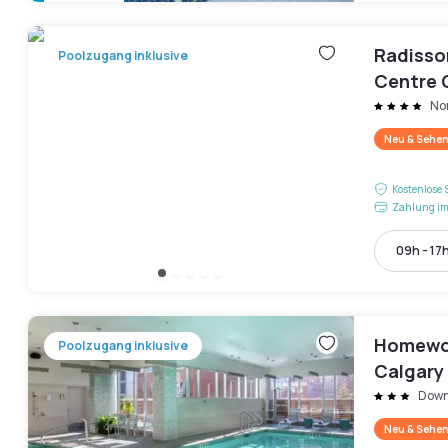
Radisso
Poolzugang inklusive
Centre 
No
Neu & Sehen
Kostenlose 
Zahlung im
09h - 17
Homewoo
Poolzugang inklusive
Calgary
Dow
Neu & Sehen