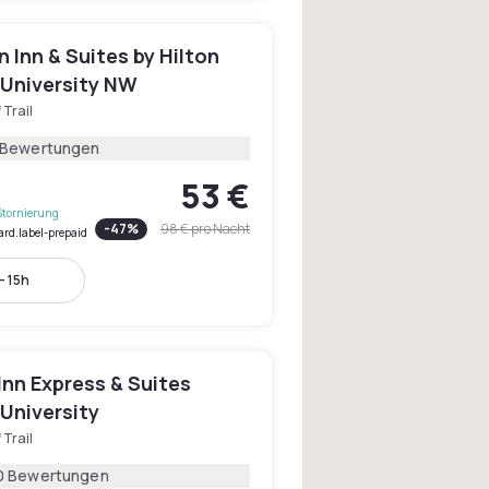
Inn & Suites by Hilton
 University NW
 Trail
 Bewertungen
53 €
Stornierung
-
47
%
98 €
pro Nacht
ard.label-prepaid
- 15h
Inn Express & Suites
University
 Trail
0 Bewertungen