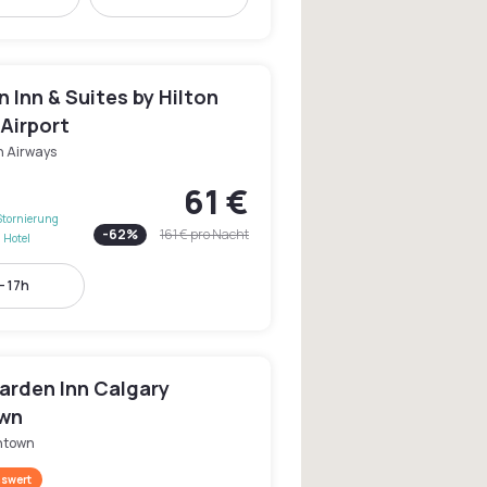
Inn & Suites by Hilton
Airport
h Airways
61 €
Stornierung
-
62
%
161 €
pro Nacht
 Hotel
- 17h
arden Inn Calgary
wn
ntown
swert