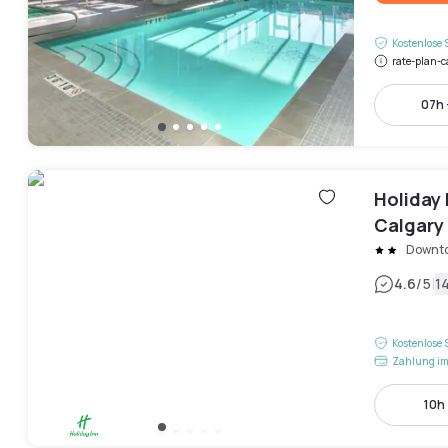
Kostenlose 
rate-plan-c
07h 
Holiday 
Calgary
Downt
|
4.6
/5
1
Kostenlose 
Zahlung im
10h 