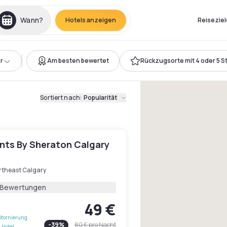
Wann?
Hotels anzeigen
Reiseziel
r
Am besten bewertet
Rückzugsorte mit 4 oder 5 S
Sortiert nach
:
Popularität
ints By Sheraton Calgary
rtheast Calgary
 Bewertungen
49 €
Stornierung
-
39
%
80 €
pro Nacht
 Hotel