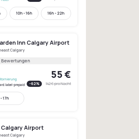
h
10h - 16h
16h - 22h
arden Inn Calgary Airport
heast Calgary
4 Bewertungen
55 €
Stornierung
-
62
%
142 €
pro Nacht
ard.label-prepaid
- 17h
 Calgary Airport
heast Calgary