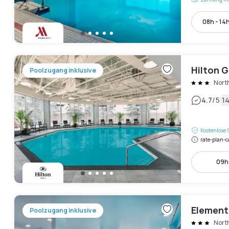
08h - 14
Hilton G
Poolzugang inklusive
Nort
|
4.7
/5
1
Kostenlose 
rate-plan-c
09h 
Element
Poolzugang inklusive
Nort