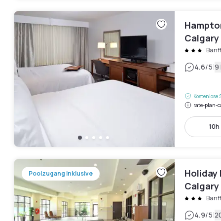
Hampton 
Calgary
Banff
|
4.6
/5
9
Kostenlose 
rate-plan-c
10h 
Holiday 
Poolzugang inklusive
Calgary 
Banff
|
4.9
/5
2