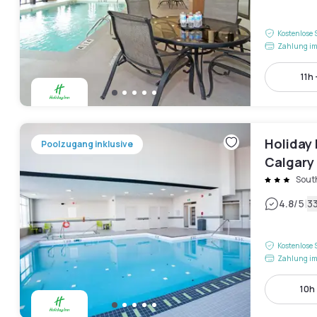
Kostenlose 
Zahlung im
11h 
Holiday 
Poolzugang inklusive
Calgary
Sout
|
4.8
/5
3
Kostenlose 
Zahlung im
10h 