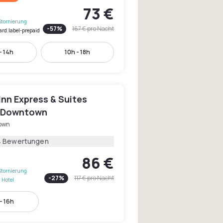
73 €
Stornierung
-
57
%
167 €
pro Nacht
ard.label-prepaid
- 14h
10h - 18h
Inn Express & Suites
 Downtown
own
4 Bewertungen
86 €
Stornierung
-
27
%
117 €
pro Nacht
 Hotel
- 16h