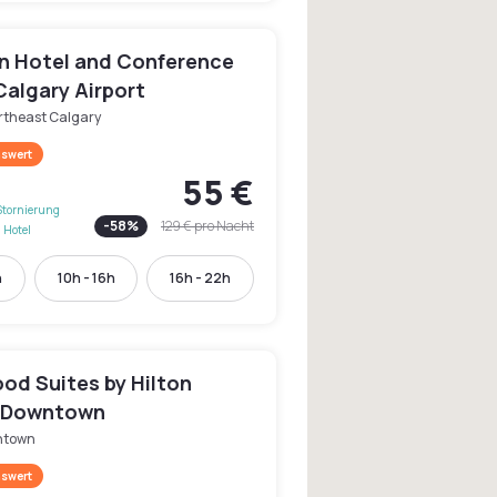
n Hotel and Conference
Calgary Airport
rtheast Calgary
swert
55 €
Stornierung
-
58
%
129 €
pro Nacht
 Hotel
h
10h - 16h
16h - 22h
d Suites by Hilton
 Downtown
ntown
swert