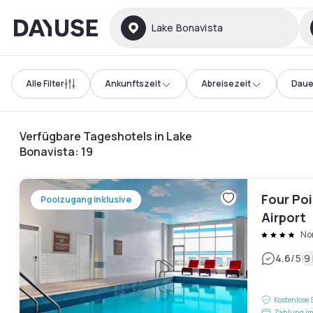
Dayuse
Lake Bonavista
Alle Filter
Ankunftszeit
Abreisezeit
Daue
Verfügbare Tageshotels in Lake
Bonavista
:
19
Four Po
Poolzugang inklusive
Airport
No
|
4.6
/5
9
Kostenlose 
Zahlung im