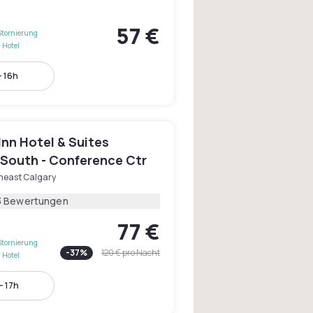
57 €
Stornierung
 Hotel
- 16h
Inn Hotel & Suites
 South - Conference Ctr
heast Calgary
3 Bewertungen
77 €
Stornierung
-
37
%
120 €
pro Nacht
 Hotel
- 17h