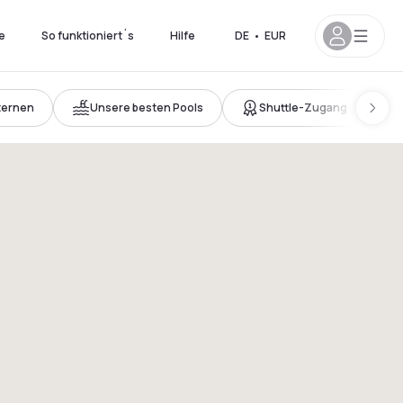
e
So funktioniert´s
Hilfe
DE
•
EUR
ternen
Unsere besten Pools
Shuttle-Zugang