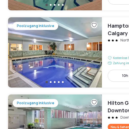
Hampton 
Poolzugang inklusive
Calgary 
Nort
Kostenlose 
Zahlung im
10h 
Hilton G
Poolzugang inklusive
Downto
Dow
Neu & Sehen