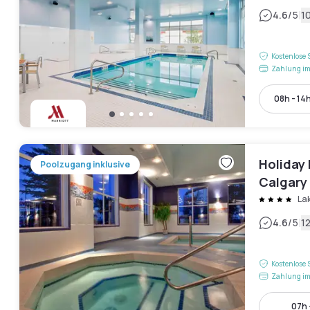
|
4.6
/5
1
Kostenlose 
Zahlung im
08h - 14
Holiday 
Poolzugang inklusive
Calgary
La
|
4.6
/5
1
Kostenlose 
Zahlung im
07h 