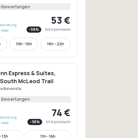
0 Bewertungen
53 €
Stornierung
-
58
%
123 €
pro Nacht
 Hotel
h
10h - 16h
16h - 22h
Inn Express & Suites,
 South McLeod Trail
ke Bonavista
2 Bewertungen
74 €
Stornierung
-
38
%
117 €
pro Nacht
 Hotel
- 13h
11h - 16h