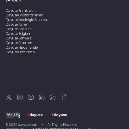
Dayuse
Frankreich
Dayuse
Großbritannien
Dayuse
Vereinigte Staaten
Dayuse
Italien
Dayuse
Spanien
Dayuse
Belgien
Dayuse
Schweiz
Dayuse
Brasilien
Dayuse
Niederlande
Dayuse
Österreich
Dayuse
Australien
Dayuse
Irland
Dayuse
Hongkong
Dayuse
Kanada
Dayuse
Singapur
Dayuse
Zweden
Dayuse
Thailand
Dayuse
Portugal
Dayuse
Korea
Dayuse
Neuseeland
Dayuse
Türkei
©
2026
dayuse.com
•
All Rights Reserved