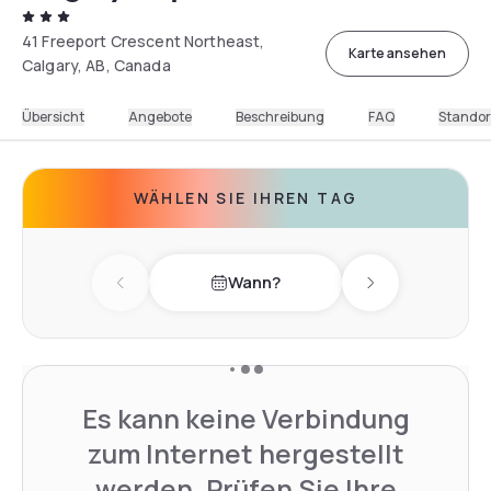
41 Freeport Crescent Northeast,
Karte ansehen
Calgary, AB, Canada
Übersicht
Angebote
Beschreibung
FAQ
Standor
WÄHLEN SIE IHREN TAG
Wann?
Previous day
Next day
Es kann keine Verbindung
zum Internet hergestellt
werden. Prüfen Sie Ihre