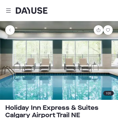
Dayuse
Teilen
Spei
1
/
20
Holiday Inn Express & Suites
Calgary Airport Trail NE