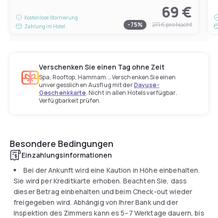
69 €
Kostenlose Stornierung
-
75
%
271 €
pro Nacht
Zahlung im Hotel
Verschenken Sie einen Tag ohne Zeit
Spa, Rooftop, Hammam... Verschenken Sie einen
unvergesslichen Ausflug mit der
Dayuse-
Geschenkkarte
. Nicht in allen Hotels verfügbar.
Verfügbarkeit prüfen.
Besondere Bedingungen
Einzahlungsinformationen
Bei der Ankunft wird eine Kaution in Höhe einbehalten.
Sie wird per Kreditkarte erhoben. Beachten Sie, dass
dieser Betrag einbehalten und beim Check-out wieder
freigegeben wird. Abhängig von Ihrer Bank und der
Inspektion des Zimmers kann es 5–7 Werktage dauern, bis