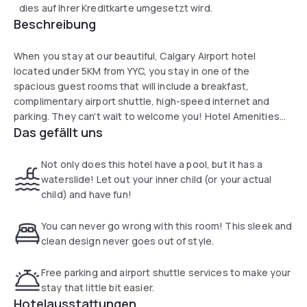
dies auf Ihrer Kreditkarte umgesetzt wird.
Beschreibung
When you stay at our beautiful, Calgary Airport hotel
located under 5KM from YYC, you stay in one of the
spacious guest rooms that will include a breakfast,
complimentary airport shuttle, high-speed internet and
parking. They can't wait to welcome you! Hotel Amenities
Das gefällt uns
include Self-serve pay in house laundry facility, Wheelchair
Accessible rooms, Indoor Heated Pool, Waterslide, Hot tub,
Fitness Center, 24 Hour Business center with computer
Not only does this hotel have a pool, but it has a
station and printer, Complimentary Breakfast ,
waterslide! Let out your inner child (or your actual
Complimentary Airport shuttle Complimentary High-Speed
child) and have fun!
WIFI, Complimentary Parking for hotel guest and meeting
room participants Fridge, Keurig Coffee Machine, Flat
You can never go wrong with this room! This sleek and
Screen T.V, and Microwave in each room.
clean design never goes out of style.
Free parking and airport shuttle services to make your
stay that little bit easier.
Hotelausstattungen