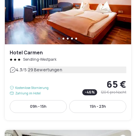
Hotel Carmen
Sendling-Westpark
|
4.3
/5
29 Bewertungen
65 €
Kostenlose Stornierung
-
46
%
120 €
pro Nacht
Zahlung im Hotel
09h - 15h
15h - 23h