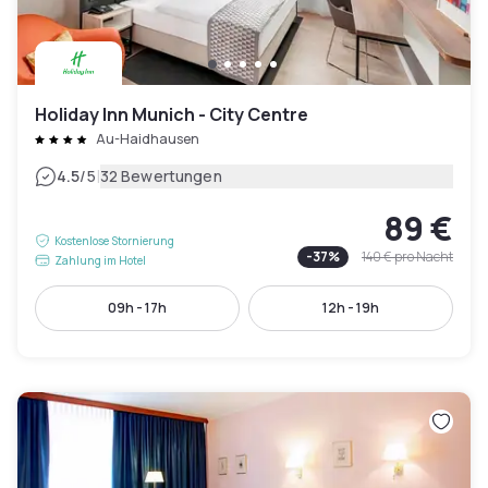
Holiday Inn Munich - City Centre
Au-Haidhausen
|
4.5
/5
32 Bewertungen
89 €
Kostenlose Stornierung
-
37
%
140 €
pro Nacht
Zahlung im Hotel
09h - 17h
12h - 19h