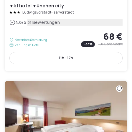
mk | hotel münchen city
Ludwigsvorstadt-Isarvorstadt
|
4.6
/5
31 Bewertungen
68 €
Kostenlose Stornierung
-
33
%
101 €
pro Nacht
Zahlung im Hotel
11h - 17h