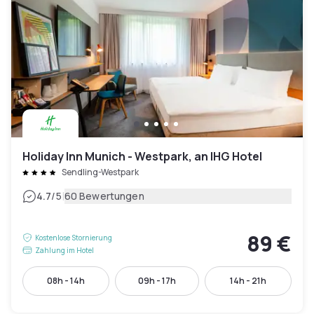
Holiday Inn Munich - Westpark, an IHG Hotel
Sendling-Westpark
|
4.7
/5
60 Bewertungen
89 €
Kostenlose Stornierung
Zahlung im Hotel
08h - 14h
09h - 17h
14h - 21h