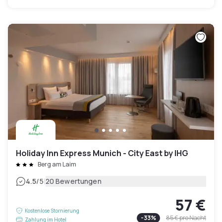
Holiday Inn Express Munich - City East by IHG
Berg am Laim
|
4.5
/5
20 Bewertungen
57 €
Kostenlose Stornierung
-
33
%
85 €
pro Nacht
Zahlung im Hotel