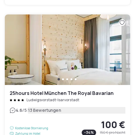
25hours Hotel München The Royal Bavarian
Ludwigsvorstadt-Isarvorstadt
|
4.6
/5
13 Bewertungen
100 €
Kostenlose Stornierung
-
34
%
150 €
pro Nacht
Zahlung im Hotel