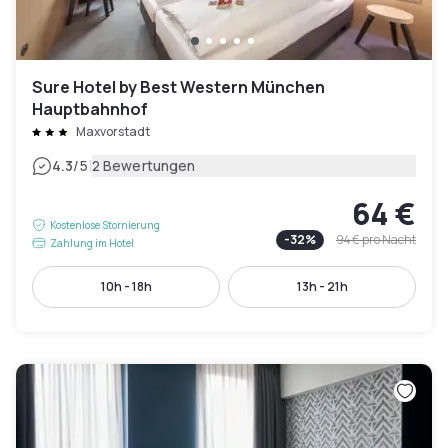
Sure Hotel by Best Western München
Hauptbahnhof
Maxvorstadt
|
4.3
/5
2 Bewertungen
64 €
Kostenlose Stornierung
-
32
%
94 €
pro Nacht
Zahlung im Hotel
10h - 18h
13h - 21h