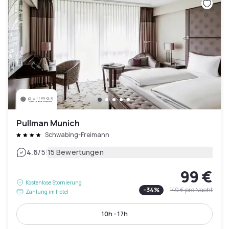
Pullman Munich
Schwabing-Freimann
|
4.6
/5
15 Bewertungen
99 €
Kostenlose Stornierung
-
34
%
149 €
pro Nacht
Zahlung im Hotel
10h - 17h