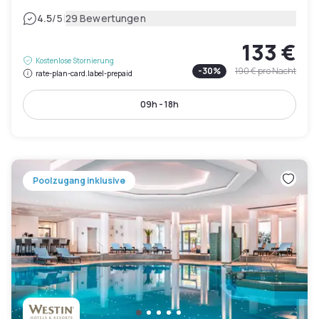
|
4.5
/5
29 Bewertungen
133 €
Kostenlose Stornierung
-
30
%
190 €
pro Nacht
rate-plan-card.label-prepaid
09h - 18h
Poolzugang inklusive