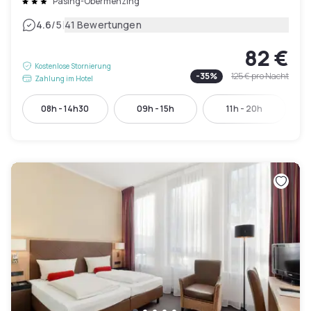
Pasing-Obermenzing
|
4.6
/5
41 Bewertungen
82 €
Kostenlose Stornierung
-
35
%
125 €
pro Nacht
Zahlung im Hotel
08h - 14h30
09h - 15h
11h - 20h