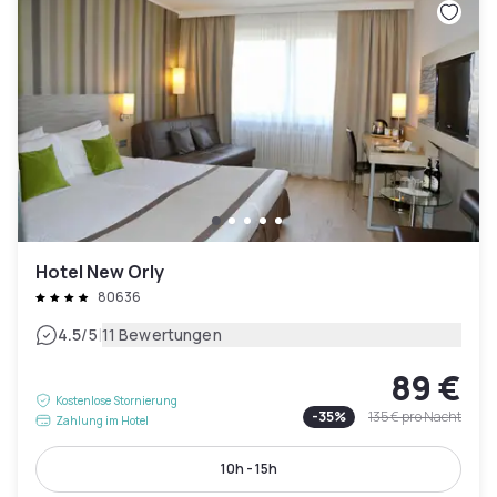
Hotel New Orly
80636
|
4.5
/5
11 Bewertungen
89 €
Kostenlose Stornierung
-
35
%
135 €
pro Nacht
Zahlung im Hotel
10h - 15h