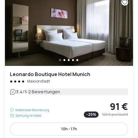
Leonardo Boutique Hotel Munich
Maxvorstadt
|
3.4
/5
2 Bewertungen
91 €
Kostenlose Stornierung
-
25
%
120 €
pro Nacht
Zahlung im Hotel
10h - 17h