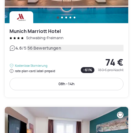
Munich Marriott Hotel
Schwabing-Freimann
|
4.6
/5
56 Bewertungen
74 €
Kostenlose Stornierung
-
61
%
189 €
pro Nacht
rate-plan-card.label-prepaid
08h - 14h