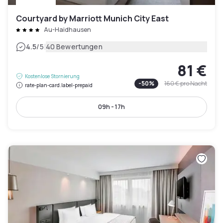
Courtyard by Marriott Munich City East
Au-Haidhausen
|
4.5
/5
40 Bewertungen
81 €
Kostenlose Stornierung
-
50
%
160 €
pro Nacht
rate-plan-card.label-prepaid
09h - 17h