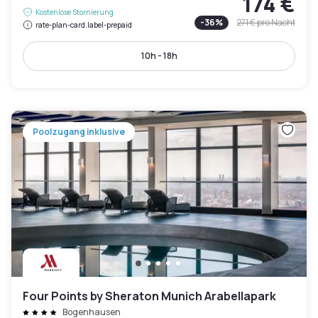
174 €
Kostenlose Stornierung
-
36
%
271 €
pro Nacht
rate-plan-card.label-prepaid
10h - 18h
Poolzugang inklusive
Four Points by Sheraton Munich Arabellapark
Bogenhausen