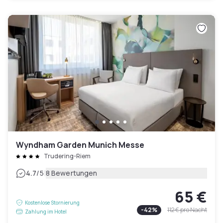
Wyndham Garden Munich Messe
Trudering-Riem
|
4.7
/5
8 Bewertungen
65 €
Kostenlose Stornierung
-
42
%
112 €
pro Nacht
Zahlung im Hotel