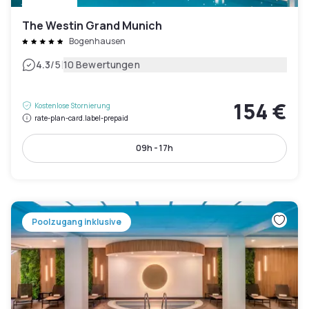
The Westin Grand Munich
Bogenhausen
|
4.3
/5
10 Bewertungen
154 €
Kostenlose Stornierung
rate-plan-card.label-prepaid
09h - 17h
Poolzugang inklusive