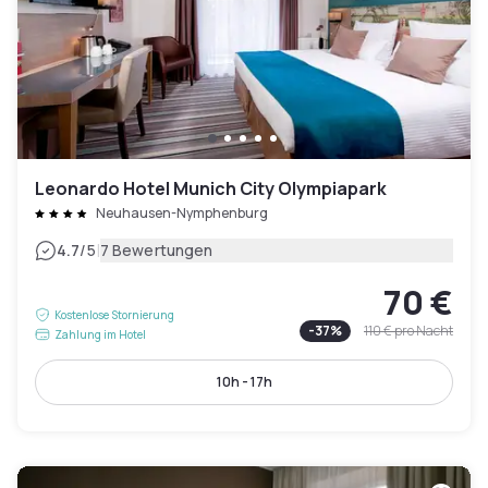
Leonardo Hotel Munich City Olympiapark
Neuhausen-Nymphenburg
|
4.7
/5
7 Bewertungen
70 €
Kostenlose Stornierung
-
37
%
110 €
pro Nacht
Zahlung im Hotel
10h - 17h