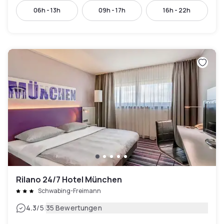
06h - 13h
09h - 17h
16h - 22h
Rilano 24/7 Hotel München
Schwabing-Freimann
|
4.3
/5
35 Bewertungen