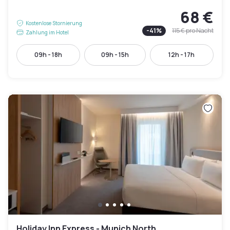
68 €
Kostenlose Stornierung
-
41
%
115 €
pro Nacht
Zahlung im Hotel
09h - 18h
09h - 15h
12h - 17h
Holiday Inn Express - Munich North