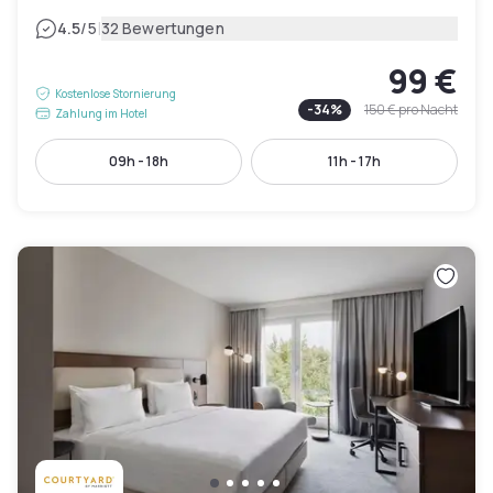
|
4.5
/5
32 Bewertungen
99 €
Kostenlose Stornierung
-
34
%
150 €
pro Nacht
Zahlung im Hotel
09h - 18h
11h - 17h