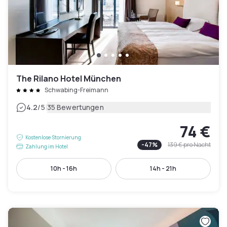
The Rilano Hotel München
Schwabing-Freimann
|
4.2
/5
35 Bewertungen
74 €
Kostenlose Stornierung
-
47
%
139 €
pro Nacht
Zahlung im Hotel
10h - 16h
14h - 21h