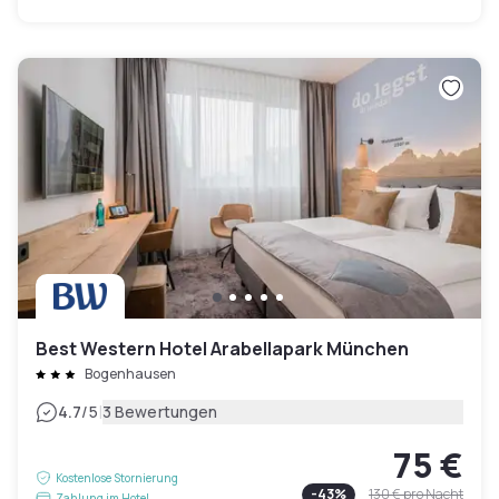
Best Western Hotel Arabellapark München
Bogenhausen
|
4.7
/5
3 Bewertungen
75 €
Kostenlose Stornierung
-
43
%
130 €
pro Nacht
Zahlung im Hotel