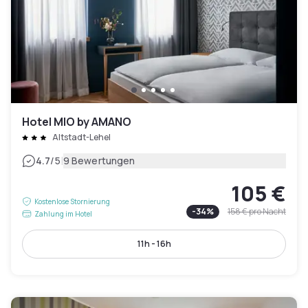
Hotel MIO by AMANO
Altstadt-Lehel
|
4.7
/5
9 Bewertungen
105 €
Kostenlose Stornierung
-
34
%
158 €
pro Nacht
Zahlung im Hotel
11h - 16h