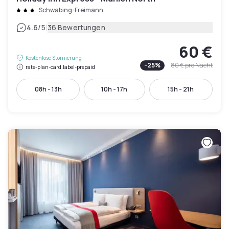
Schwabing-Freimann
|
4.6
/5
36 Bewertungen
60 €
Kostenlose Stornierung
-
25
%
80 €
pro Nacht
rate-plan-card.label-prepaid
08h - 13h
10h - 17h
15h - 21h