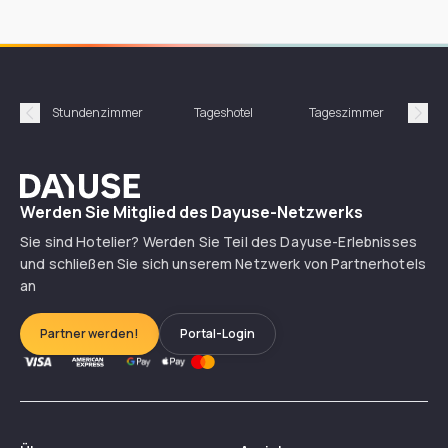
Stundenzimmer
Tageshotel
Tageszimmer
Gün
Précédent
Suiv
Dayuse
Werden Sie Mitglied des Dayuse-Netzwerks
Sie sind Hotelier? Werden Sie Teil des Dayuse-Erlebnisses
und schließen Sie sich unserem Netzwerk von Partnerhotels
an
Partner werden!
Portal-Login