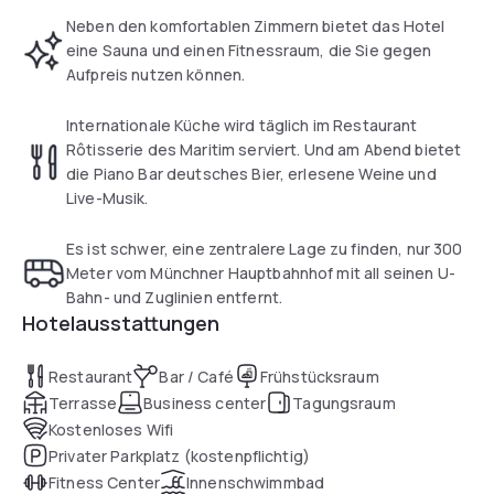
Neben den komfortablen Zimmern bietet das Hotel
Alle Zimmer im Maritim Hotel München verfügen über ein
eine Sauna und einen Fitnessraum, die Sie gegen
modernes Bad mit kostenfreien Pflegeprodukten und Sat-
Aufpreis nutzen können.
TV. WLAN nutzen Sie im gesamten Hotel kostenfrei.
Internationale Küche wird täglich im Restaurant
Das Maritim Hotel München bietet auch eine Sauna und
Rôtisserie des Maritim serviert. Und am Abend bietet
einen Fitnessraum, die Sie gegen Aufpreis nutzen können.
die Piano Bar deutsches Bier, erlesene Weine und
Live-Musik.
Nach einem 10-minütigen Spaziergang erreichen Sie vom
Hotel aus die Theresienwiese, auf der das Oktoberfest
Es ist schwer, eine zentralere Lage zu finden, nur 300
stattfindet. Die U- und S-Bahnen am Münchner
Meter vom Münchner Hauptbahnhof mit all seinen U-
Hauptbahnhof bringen Sie in alle Teile der Stadt.
Bahn- und Zuglinien entfernt.
Hotelausstattungen
Restaurant
Bar / Café
Frühstücksraum
Terrasse
Business center
Tagungsraum
Kostenloses Wifi
Privater Parkplatz (kostenpflichtig)
Fitness Center
Innenschwimmbad