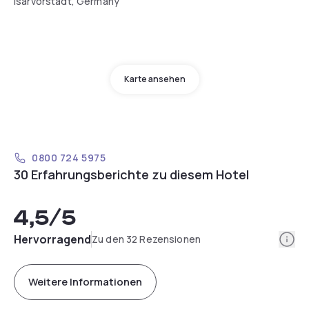
Isarvorstadt, Germany
Karte ansehen
0800 724 5975
30 Erfahrungsberichte zu diesem Hotel
4,5
/5
Info
Hervorragend
Zu den 32 Rezensionen
Weitere Informationen