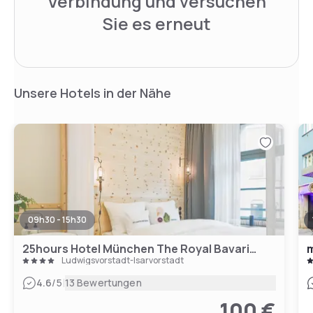
Verbindung und versuchen
Sie es erneut
Unsere Hotels in der Nähe
09h30 - 15h30
25hours Hotel München The Royal Bavarian
m
Ludwigsvorstadt-Isarvorstadt
|
4.6
/5
13 Bewertungen
100 €