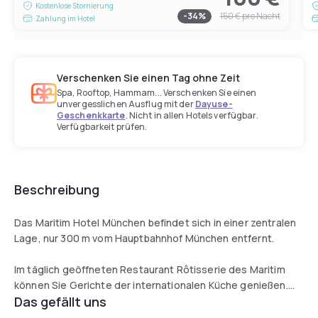
Kostenlose Stornierung
-
34
%
150 €
pro Nacht
Zahlung im Hotel
Verschenken Sie einen Tag ohne Zeit
Spa, Rooftop, Hammam... Verschenken Sie einen
unvergesslichen Ausflug mit der
Dayuse-
Geschenkkarte
. Nicht in allen Hotels verfügbar.
Verfügbarkeit prüfen.
Beschreibung
Das Maritim Hotel München befindet sich in einer zentralen
Lage, nur 300 m vom Hauptbahnhof München entfernt.
Im täglich geöffneten Restaurant Rôtisserie des Maritim
können Sie Gerichte der internationalen Küche genießen.
Das gefällt uns
Abends lädt die Pianobar bei deutschem Bier, erlesenen
Weinen und Live-Musik zum Verweilen ein.