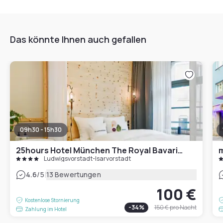
Das könnte Ihnen auch gefallen
09h30 - 15h30
25hours Hotel München The Royal Bavarian
m
Ludwigsvorstadt-Isarvorstadt
|
4.6
/5
13 Bewertungen
100 €
Kostenlose Stornierung
-
34
%
150 €
pro Nacht
Zahlung im Hotel