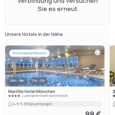
Verbindung und versuchen
Sie es erneut
Unsere Hotels in der Nähe
Poolzugang inklusive
09h - 18h
11h - 17h
Maritim Hotel München
Ludwigsvorstadt-Isarvorstadt
|
4.5
/5
33 Bewertungen
99 €