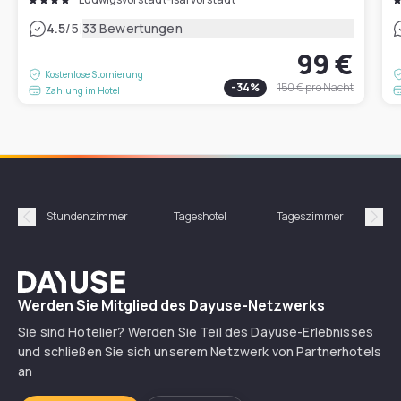
|
4.5
/5
33 Bewertungen
99 €
Kostenlose Stornierung
-
34
%
150 €
pro Nacht
Zahlung im Hotel
Stundenzimmer
Tageshotel
Tageszimmer
Gün
Précédent
Suiv
Dayuse
Werden Sie Mitglied des Dayuse-Netzwerks
Sie sind Hotelier? Werden Sie Teil des Dayuse-Erlebnisses
und schließen Sie sich unserem Netzwerk von Partnerhotels
an