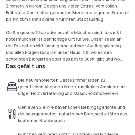
Zimmern in klarem Design und vielen Extras, vom tollen
Frühstück über selbstgebrautes Bier in der eigenen Brauerei
bis hin zum Fahrradverleih für Ihren Stadtausflug.
Ob Sie geschäftlich oder privat in München sind, das mk |
hotel münchen ist der richtige Ort für Sie. Unser Team an
der Rezeption hilft Ihnen gerne bei Ihrer Ausflugsplanung
und allen Fragen rund um unser Haus, z.B. wo es den
schönsten Biergarten oder das beste Sushi gibt und wo
Das gefällt uns
Mann und Frau am besten shoppen gehen können.
Die neu renovierten Gästezimmer laden zu
gemütlichen Abenden in neo-rustikalem Ambiente mit
uriger Holzvertäfelung und Massivholzmöbeln ein.
Genießen Sie Ihre bayerischen Lieblingsgerichte und
die hausgebrauten, naturtrüben Bierspezialitäten aus
kupfernen Braukesseln.
München verbindet Kultur, Tradition und Moderne,