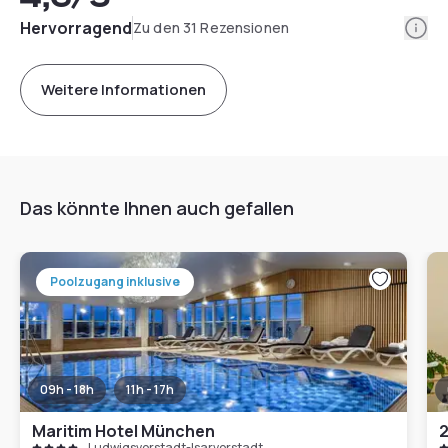
Info
Hervorragend
Zu den 31 Rezensionen
Weitere Informationen
Das könnte Ihnen auch gefallen
Poolzugang inklusive
09h - 18h
11h - 17h
Maritim Hotel München
Ludwigsvorstadt-Isarvorstadt