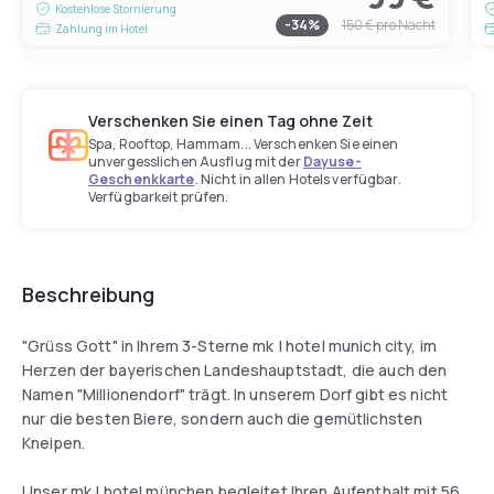
Kostenlose Stornierung
-
34
%
150 €
pro Nacht
Zahlung im Hotel
Verschenken Sie einen Tag ohne Zeit
Spa, Rooftop, Hammam... Verschenken Sie einen
unvergesslichen Ausflug mit der
Dayuse-
Geschenkkarte
. Nicht in allen Hotels verfügbar.
Verfügbarkeit prüfen.
Beschreibung
"Grüss Gott" in Ihrem 3-Sterne mk | hotel munich city, im
Herzen der bayerischen Landeshauptstadt, die auch den
Namen "Millionendorf" trägt. In unserem Dorf gibt es nicht
nur die besten Biere, sondern auch die gemütlichsten
Kneipen.
Unser mk | hotel münchen begleitet Ihren Aufenthalt mit 56