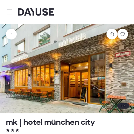
Dayuse
Teilen
Spei
1
/
8
mk | hotel münchen city