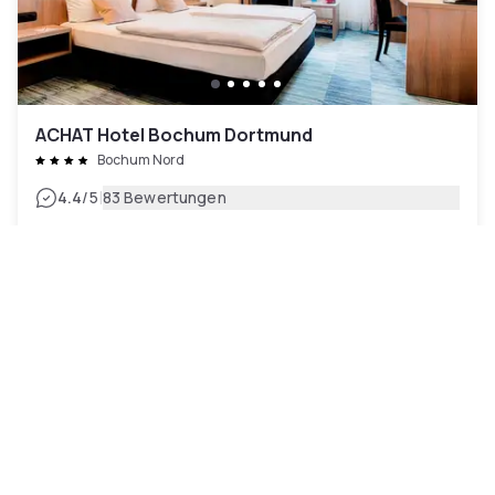
ACHAT Hotel Bochum Dortmund
Bochum Nord
|
4.4
/5
83 Bewertungen
73 €
Kostenlose Stornierung
Zahlung im Hotel
09h - 13h
10h - 18h
12h - 17h