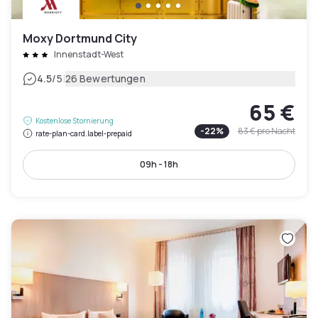
Moxy Dortmund City
Innenstadt-West
|
4.5
/5
26 Bewertungen
65 €
Kostenlose Stornierung
-
22
%
83 €
pro Nacht
rate-plan-card.label-prepaid
09h - 18h