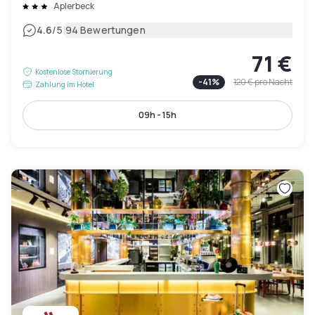
Aplerbeck
|
4.6
/5
94 Bewertungen
71 €
Kostenlose Stornierung
-
41
%
120 €
pro Nacht
Zahlung im Hotel
09h - 15h