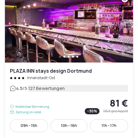
PLAZA INN stays design Dortmund
Innenstadt-Ost
|
4.5
/5
127 Bewertungen
81 €
Kostenlose Stornierung
-
30
%
115 €
pro Nacht
Zahlung im Hotel
09h - 15h
10h - 16h
11h - 17h