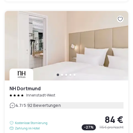
NH Dortmund
Innenstadt-West
|
4.7
/5
92 Bewertungen
84 €
Kostenlose Stornierung
-
27
%
115 €
pro Nacht
Zahlung im Hotel