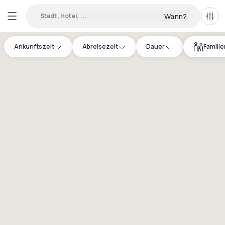
Stadt, Hotel, ...
Wann?
Alle 
Ankunftszeit
Abreisezeit
Dauer
Famili