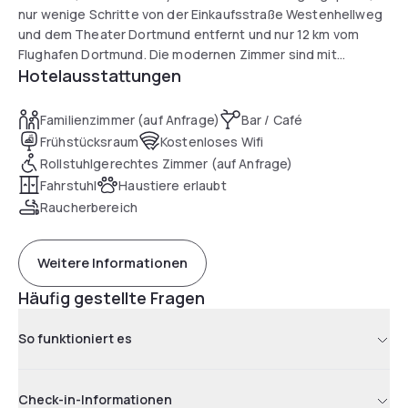
nur wenige Schritte von der Einkaufsstraße Westenhellweg
und dem Theater Dortmund entfernt und nur 12 km vom
Flughafen Dortmund. Die modernen Zimmer sind mit
Hotelausstattungen
Klimaanlage, Stadtblick, ebenerdigen Duschen und
kostenlosem WLAN ausgestattet und verfügen zusätzlich
über Schreibtische und Sitzecken für mehr Komfort. Jeden
Familienzimmer (auf Anfrage)
Bar / Café
Morgen erwartet die Gäste eine große Auswahl an
Frühstücksraum
Kostenloses Wifi
Frühstücksoptionen – von kontinental und amerikanisch bis
Rollstuhlgerechtes Zimmer (auf Anfrage)
hin zu vegetarisch und vegan – während die Bar zum
Fahrstuhl
Haustiere erlaubt
Entspannen nach einem erlebnisreichen Tag einlädt. Der
Raucherbereich
Dortmunder Hauptbahnhof ist in nur acht Gehminuten
erreichbar, und Sehenswürdigkeiten wie das Museum für
Kunst- und Kulturgeschichte, die Eislaufbahn, der Signal
Weitere Informationen
Iduna Park und die Westfalenhallen liegen in unmittelbarer
Nähe.
Häufig gestellte Fragen
So funktioniert es
Check-in-Informationen