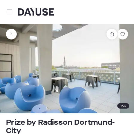
Dayuse
Teilen
Spei
1
/
24
Prize by Radisson Dortmund-
City