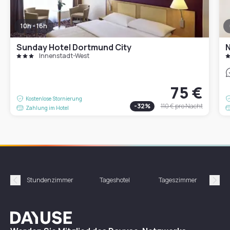
10h - 16h
Sunday Hotel Dortmund City
Innenstadt-West
75 €
Kostenlose Stornierung
-
32
%
110 €
pro Nacht
Zahlung im Hotel
Stundenzimmer
Tageshotel
Tageszimmer
Gün
Précédent
Suiv
Dayuse