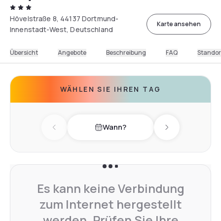
Hövelstraße 8, 44137 Dortmund-
Karte ansehen
Innenstadt-West, Deutschland
Übersicht
Angebote
Beschreibung
FAQ
Standor
WÄHLEN SIE IHREN TAG
Wann?
Previous day
Next day
Es kann keine Verbindung
zum Internet hergestellt
werden. Prüfen Sie Ihre