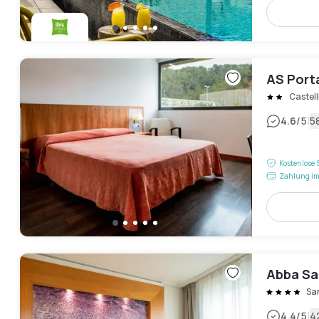
AS Port
Castell
|
4.6
/5
5
Kostenlose 
Zahlung im
Abba Sa
Sa
|
4.4
/5
4