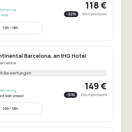
118 €
Stornierung
-
22
%
150 €
pro Nacht
 Hotel
12h - 18h
tinental Barcelona, an IHG Hotel
Barcelona
06 Bewertungen
149 €
Stornierung
-
51
%
300 €
pro Nacht
ard.label-prepaid
10h - 18h