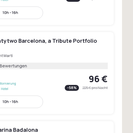
10h - 16h
tytwo Barcelona, a Tribute Portfolio
nt Martí
 Bewertungen
96 €
Stornierung
-
58
%
225 €
pro Nacht
 Hotel
10h - 16h
arina Badalona