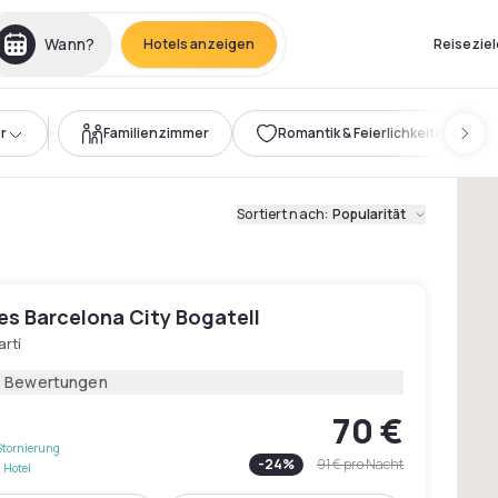
Wann?
Hotels anzeigen
Reiseziel
r
Familienzimmer
Romantik & Feierlichkeiten
Sortiert nach
:
Popularität
les Barcelona City Bogatell
artí
1 Bewertungen
70 €
Stornierung
-
24
%
91 €
pro Nacht
 Hotel