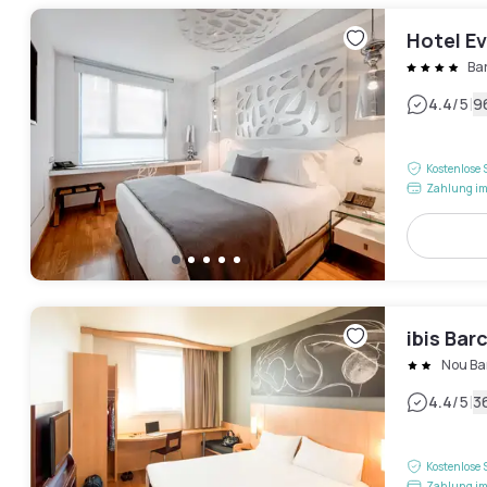
Hotel Ev
Ba
|
4.4
/5
9
Kostenlose 
Zahlung im
ibis Bar
Nou Bar
|
4.4
/5
3
Kostenlose 
Zahlung im