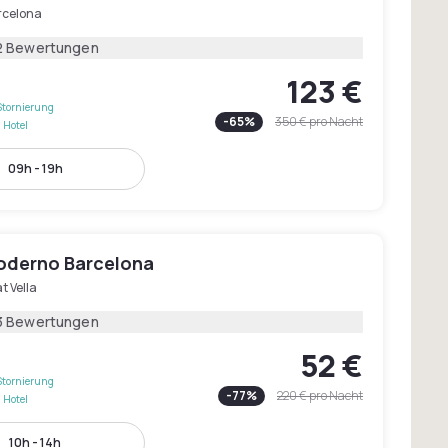
rcelona
2 Bewertungen
123 €
Stornierung
-
65
%
350 €
pro Nacht
 Hotel
09h - 19h
oderno Barcelona
t Vella
3 Bewertungen
52 €
Stornierung
-
77
%
220 €
pro Nacht
 Hotel
10h - 14h