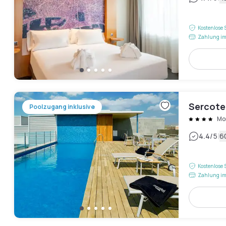
Kostenlose 
Zahlung im
Sercote
Poolzugang inklusive
Mo
|
4.4
/5
6
Kostenlose 
Zahlung im