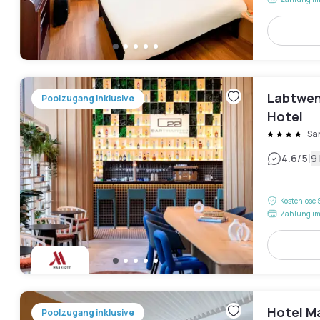
Labtwen
Poolzugang inklusive
Hotel
Sa
|
4.6
/5
9
Kostenlose 
Zahlung im
Hotel M
Poolzugang inklusive