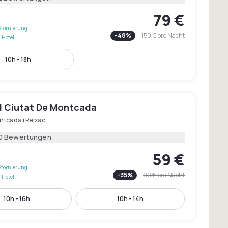
79 €
Stornierung
-
48
%
150 €
pro Nacht
 Hotel
10h - 18h
l Ciutat De Montcada
ntcada i Reixac
0 Bewertungen
59 €
Stornierung
-
35
%
90 €
pro Nacht
 Hotel
10h - 16h
10h - 14h