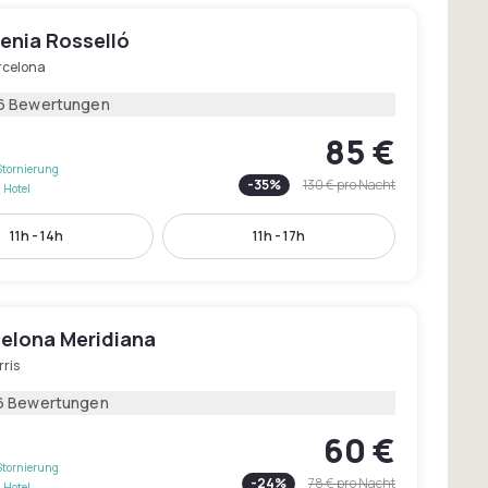
enia Rosselló
rcelona
6 Bewertungen
85 €
Stornierung
-
35
%
130 €
pro Nacht
 Hotel
11h - 14h
11h - 17h
celona Meridiana
ris
6 Bewertungen
60 €
Stornierung
-
24
%
78 €
pro Nacht
 Hotel