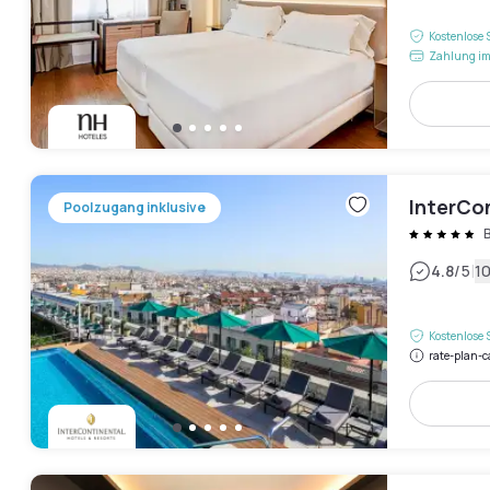
Kostenlose 
Zahlung im
InterCon
Poolzugang inklusive
|
4.8
/5
1
Kostenlose 
rate-plan-c