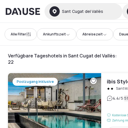
Dayuse
Sant Cugat del Vallès
Alle Filter
Ankunftszeit
Abreisezeit
Daue
Verfügbare Tageshotels in Sant Cugat del Vallès
:
22
ibis Sty
Poolzugang inklusive
Sant M
|
4.4
/5
5
Kostenlose 
Zahlung im