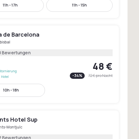
11h - 17h
11h - 15h
a de Barcelona
bisbal
8 Bewertungen
48 €
Stornierung
-
34
%
72 €
pro Nacht
 Hotel
10h - 18h
nts Hotel Sup
nts-Montjuïc
2 Bewertungen