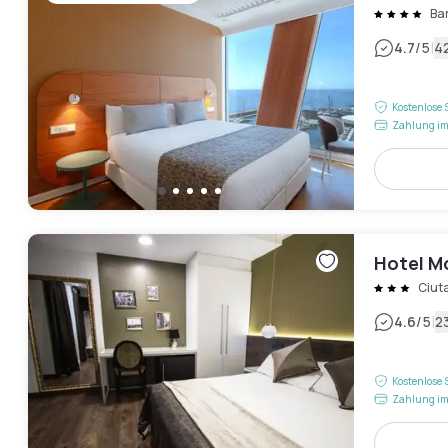
Ba
|
4.7
/5
4
Kostenlose 
Zahlung im
Hotel M
Ciuta
|
4.6
/5
2
Kostenlose 
Zahlung im