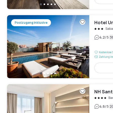
Hotel Ur
Poolzugang inklusive
Saba
|
4.2
/5
3
Kostenlose 
Zahlung im
NH Sant
Ba
|
4.6
/5
2