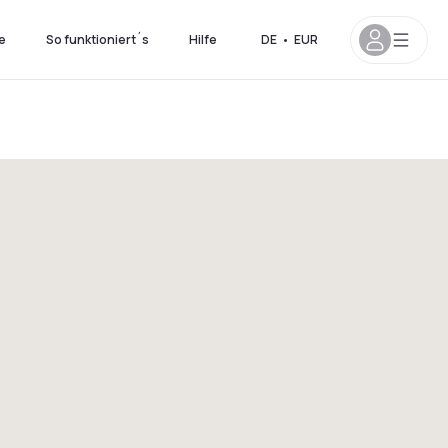
e
So funktioniert´s
Hilfe
DE
•
EUR