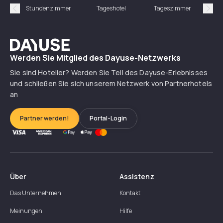
Stundenzimmer
Tageshotel
Tageszimmer
Gün
Précédent
Suiv
Dayuse
Werden Sie Mitglied des Dayuse-Netzwerks
Sie sind Hotelier? Werden Sie Teil des Dayuse-Erlebnisses
und schließen Sie sich unserem Netzwerk von Partnerhotels
an
Partner werden!
Portal-Login
Über
Assistenz
Das Unternehmen
Kontakt
Meinungen
Hilfe