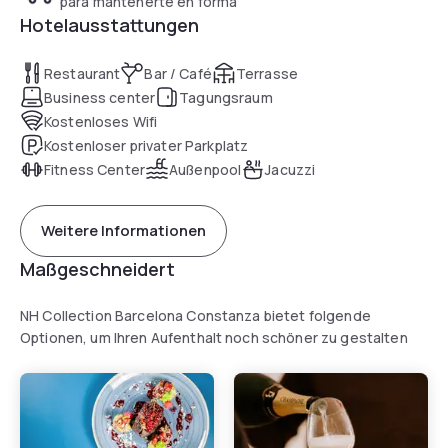
para mantenerte en forma
you can taste Italian meals for dinner, Andrea Tumbarello,
Hotelausstattungen
has just been awarded again. The restaurant also has a
terrace.
Restaurant
Bar / Café
Terrasse
Business center
Tagungsraum
The hotel is 15 minutes’ walk from Barcelona FC’s Camp Nou
Kostenloses Wifi
Stadium. María Cristina Metro Station is 10 minutes’ walk
Kostenloser privater Parkplatz
away, connecting you with the Fira Exhibition Centre in
Fitness Center
Außenpool
Jacuzzi
under 10 minutes.
Weitere Informationen
Maßgeschneidert
NH Collection Barcelona Constanza bietet folgende
Optionen, um Ihren Aufenthalt noch schöner zu gestalten