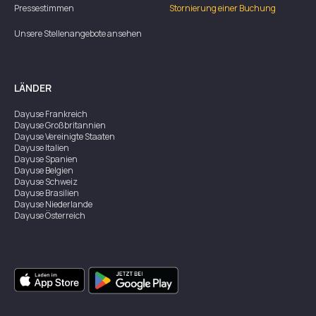
Pressestimmen
Stornierung einer Buchung
Unsere Stellenangebote ansehen
LÄNDER
Dayuse
Frankreich
Dayuse
Großbritannien
Dayuse
Vereinigte Staaten
Dayuse
Italien
Dayuse
Spanien
Dayuse
Belgien
Dayuse
Schweiz
Dayuse
Brasilien
Dayuse
Niederlande
Dayuse
Österreich
Dayuse
Australien
Dayuse
Irland
Dayuse
Hongkong
Dayuse
Kanada
Dayuse
Singapur
Dayuse
Zweden
Dayuse
Thailand
Dayuse
Portugal