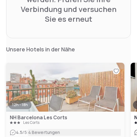
Verbindung und versuchen
Sie es erneut
Unsere Hotels in der Nähe
12h - 18h
NH Barcelona Les Corts
N
Les Corts
|
4.5
/5
4 Bewertungen