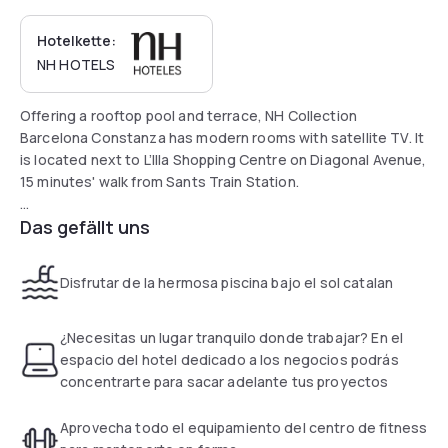
Hotelkette:
NH HOTELS
Offering a rooftop pool and terrace, NH Collection
Barcelona Constanza has modern rooms with satellite TV. It
is located next to L’Illa Shopping Centre on Diagonal Avenue,
15 minutes' walk from Sants Train Station.
Das gefällt uns
The elegant, modern rooms at the Constanza feature a
Nespresso machine, flat-screen TV, and pillow menu, while
the bathroom includes a rain shower and a professional
Disfrutar de la hermosa piscina bajo el sol catalan
hairdryer. Free WiFi is included.
Guests can use the spa for an extra cost. The gym is
¿Necesitas un lugar tranquilo donde trabajar? En el
available free of charge. Room service is available 24 hours.
espacio del hotel dedicado a los negocios podrás
concentrarte para sacar adelante tus proyectos
The hotel's Antiox healthy buffet breakfast features
antioxidant dishes made with ecological produce. The
Aprovecha todo el equipamiento del centro de fitness
famous chef of the hotel's restaurant Don Giovanni, where