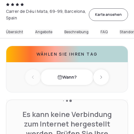
Carrer de Déu i Mata, 69-99, Barcelona,
Karte ansehen
Spain
Übersicht
Angebote
Beschreibung
FAQ
Standor
WÄHLEN SIE IHREN TAG
Wann?
Previous day
Next day
Es kann keine Verbindung
zum Internet hergestellt
werden. Prüfen Sie Ihre