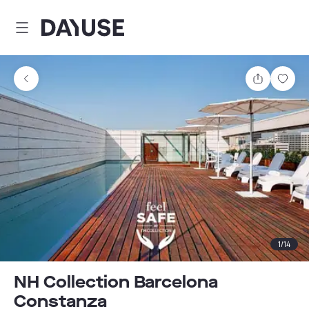
Dayuse
Teilen
Spei
1
/
14
NH Collection Barcelona
Constanza