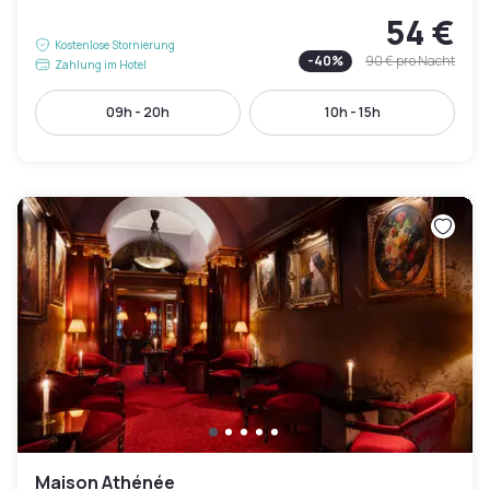
54 €
Kostenlose Stornierung
-
40
%
90 €
pro Nacht
Zahlung im Hotel
09h - 20h
10h - 15h
Maison Athénée