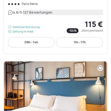
Paris 9ème
|
4.6
/5
127 Bewertungen
115 €
Kostenlose Stornierung
-
54
%
250 €
pro Nacht
Zahlung im Hotel
09h - 14h
11h - 17h