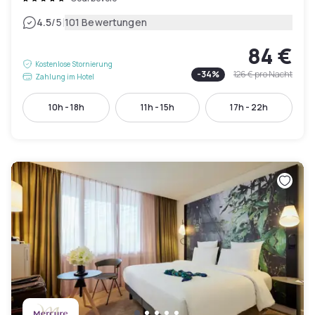
|
4.5
/5
101 Bewertungen
84 €
Kostenlose Stornierung
-
34
%
126 €
pro Nacht
Zahlung im Hotel
10h - 18h
11h - 15h
17h - 22h