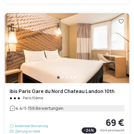
ibis Paris Gare du Nord Chateau Landon 10th
Paris 10ème
|
4.4
/5
159 Bewertungen
69 €
Kostenlose Stornierung
-
24
%
90 €
pro Nacht
Zahlung im Hotel