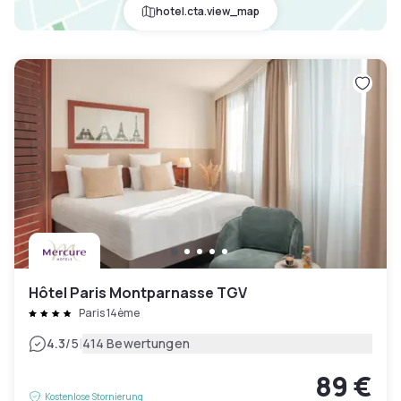
hotel.cta.view_map
Hôtel Paris Montparnasse TGV
Paris 14ème
|
4.3
/5
414 Bewertungen
89 €
Kostenlose Stornierung