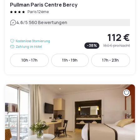
Pullman Paris Centre Bercy
Paris 12ème
|
4.6
/5
560 Bewertungen
112 €
Kostenlose Stornierung
-
38
%
180 €
pro Nacht
Zahlung im Hotel
10h - 17h
11h - 19h
17h - 23h