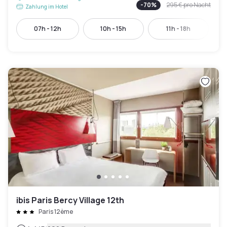
-
70
%
295 €
pro Nacht
Zahlung im Hotel
07h - 12h
10h - 15h
11h - 18h
ibis Paris Bercy Village 12th
Paris 12ème