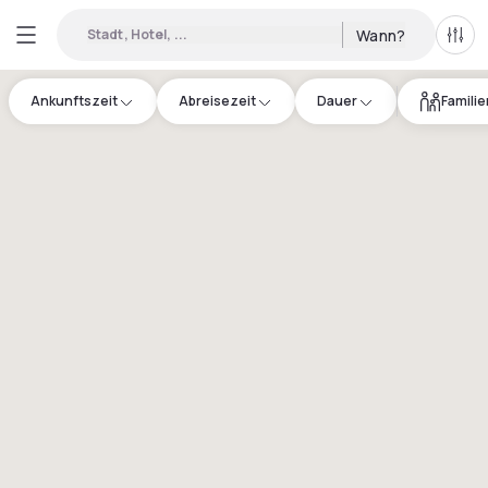
Stadt, Hotel, ...
Wann?
Alle 
Ankunftszeit
Abreisezeit
Dauer
Famili