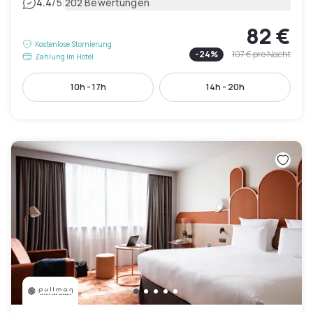
|
4.4
/5
202 Bewertungen
82 €
Kostenlose Stornierung
-
24
%
107 €
pro Nacht
Zahlung im Hotel
10h - 17h
14h - 20h