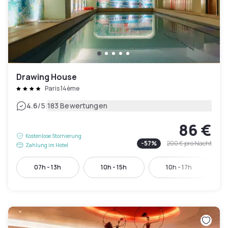
Drawing House
Paris 14ème
|
4.6
/5
183 Bewertungen
86 €
Kostenlose Stornierung
-
57
%
200 €
pro Nacht
Zahlung im Hotel
07h - 13h
10h - 15h
10h - 17h