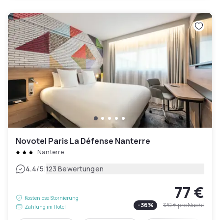
Novotel Paris La Défense Nanterre
Nanterre
|
4.4
/5
123 Bewertungen
77 €
Kostenlose Stornierung
-
36
%
120 €
pro Nacht
Zahlung im Hotel