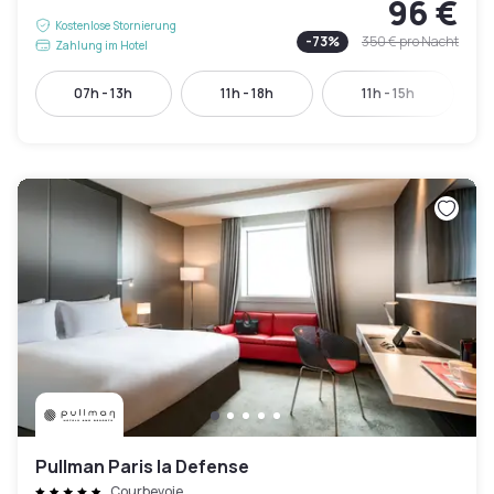
96 €
Kostenlose Stornierung
-
73
%
350 €
pro Nacht
Zahlung im Hotel
07h - 13h
11h - 18h
11h - 15h
Pullman Paris la Defense
Courbevoie