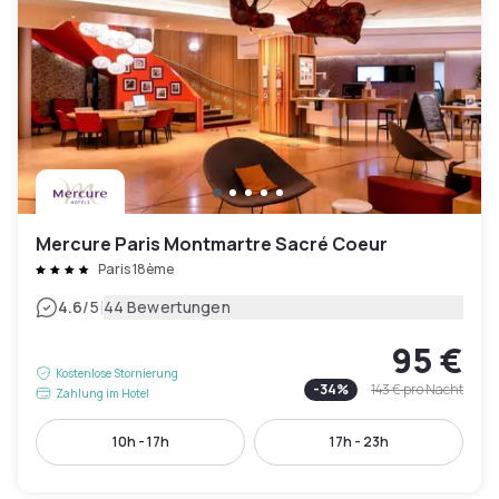
Mercure Paris Montmartre Sacré Coeur
Paris 18ème
|
4.6
/5
44 Bewertungen
95 €
Kostenlose Stornierung
-
34
%
143 €
pro Nacht
Zahlung im Hotel
10h - 17h
17h - 23h