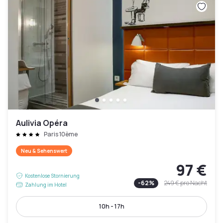
Aulivia Opéra
Paris 10ème
Neu & Sehenswert
97 €
Kostenlose Stornierung
-
62
%
249 €
pro Nacht
Zahlung im Hotel
10h - 17h