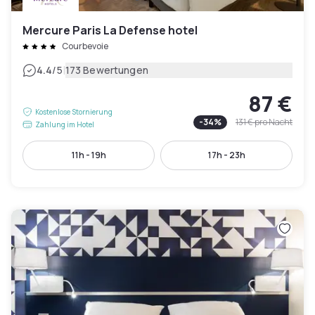
Mercure Paris La Defense hotel
Courbevoie
|
4.4
/5
173 Bewertungen
87 €
Kostenlose Stornierung
-
34
%
131 €
pro Nacht
Zahlung im Hotel
11h - 19h
17h - 23h