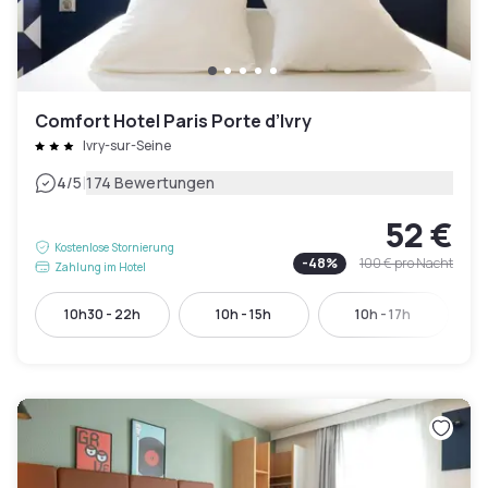
Comfort Hotel Paris Porte d’Ivry
Ivry-sur-Seine
|
4
/5
174 Bewertungen
52 €
Kostenlose Stornierung
-
48
%
100 €
pro Nacht
Zahlung im Hotel
10h30 - 22h
10h - 15h
10h - 17h
1