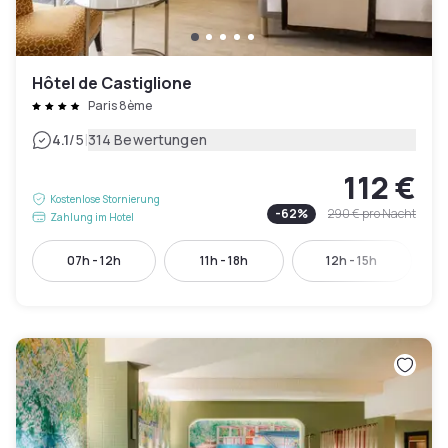
Hôtel de Castiglione
Paris 8ème
|
4.1
/5
314 Bewertungen
112 €
Kostenlose Stornierung
-
62
%
290 €
pro Nacht
Zahlung im Hotel
07h - 12h
11h - 18h
12h - 15h