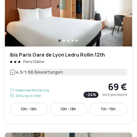
ibis Paris Gare de Lyon Ledru Rollin 12th
Paris 12ème
|
4.5
/5
66 Bewertungen
69 €
Kostenlose Stornierung
-
24
%
90 €
pro Nacht
Zahlung im Hotel
10h - 16h
10h - 18h
11h - 15h