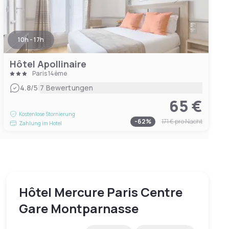
10h - 17h
Hôtel Apollinaire
Paris 14ème
|
4.8
/5
7 Bewertungen
65 €
Kostenlose Stornierung
-
62
%
171 €
pro Nacht
Zahlung im Hotel
Hôtel Mercure Paris Centre
Gare Montparnasse