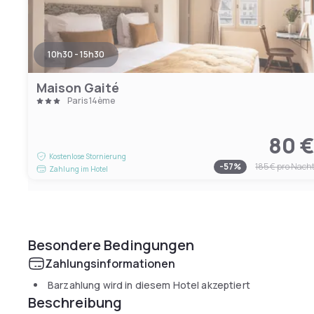
10h30 - 15h30
Maison Gaité
Paris 14ème
80 
Kostenlose Stornierung
-
57
%
185 €
pro Nach
Zahlung im Hotel
Besondere Bedingungen
Zahlungsinformationen
Barzahlung wird in diesem Hotel akzeptiert
Beschreibung