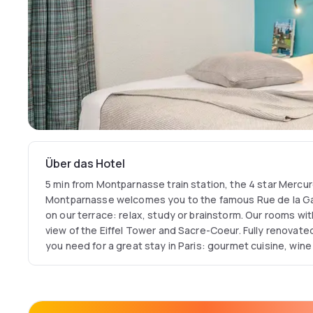
Über das Hotel
5 min from Montparnasse train station, the 4 star Mercu
Montparnasse welcomes you to the famous Rue de la Ga
on our terrace: relax, study or brainstorm. Our rooms wit
view of the Eiffel Tower and Sacre-Coeur. Fully renovate
you need for a great stay in Paris: gourmet cuisine, win
a quirky setting.