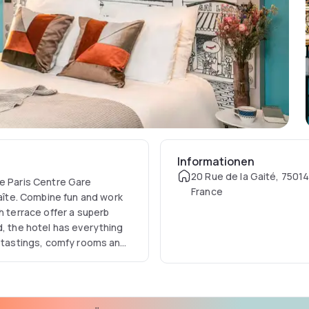
Informationen
20 Rue de la Gaité, 75014
re Paris Centre Gare
France
îte. Combine fun and work
h terrace offer a superb
d, the hotel has everything
e tastings, comfy rooms and