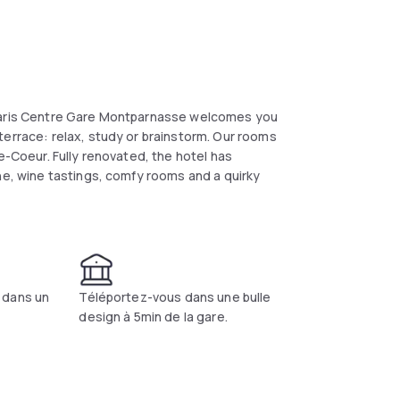
 Paris Centre Gare Montparnasse welcomes you
terrace: relax, study or brainstorm. Our rooms
e-Coeur. Fully renovated, the hotel has
ne, wine tastings, comfy rooms and a quirky
 dans un
Téléportez-vous dans une bulle
design à 5min de la gare.