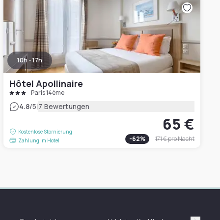
10h - 17h
Hôtel Apollinaire
Paris 14ème
|
4.8
/5
7 Bewertungen
65 €
Kostenlose Stornierung
-
62
%
171 €
pro Nacht
Zahlung im Hotel