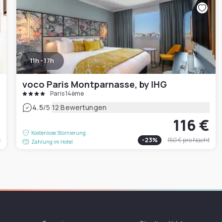
11h - 17h
voco Paris Montparnasse, by IHG
Paris 14ème
|
4.5
/5
12 Bewertungen
€
116 €
Kostenlose Stornierung
t
-
23
%
150 €
pro Nacht
Zahlung im Hotel