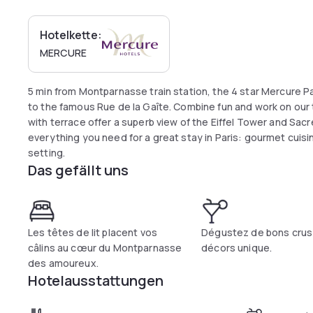
Hotelkette:
MERCURE
5 min from Montparnasse train station, the 4 star Mercure
to the famous Rue de la Gaîte. Combine fun and work on our 
with terrace offer a superb view of the Eiffel Tower and Sacr
everything you need for a great stay in Paris: gourmet cuisi
setting.
Das gefällt uns
Les têtes de lit placent vos
Dégustez de bons crus
câlins au cœur du Montparnasse
décors unique.
des amoureux.
Hotelausstattungen