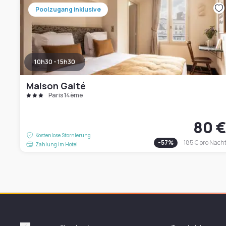
Poolzugang inklusive
10h30 - 15h30
Maison Gaité
Paris 14ème
80 
Kostenlose Stornierung
-
57
%
185 €
pro Nach
Zahlung im Hotel