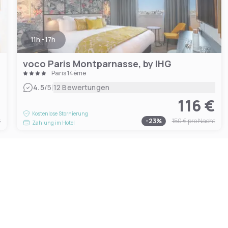
11h - 17h
voco Paris Montparnasse, by IHG
Paris 14ème
|
4.5
/5
12 Bewertungen
€
116 €
Kostenlose Stornierung
t
-
23
%
150 €
pro Nacht
Zahlung im Hotel