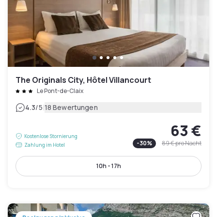
The Originals City, Hôtel Villancourt
Le Pont-de-Claix
|
4.3
/5
18 Bewertungen
63 €
Kostenlose Stornierung
-
30
%
89 €
pro Nacht
Zahlung im Hotel
10h - 17h