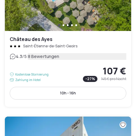
Château des Ayes
Saint-Étienne-de-Saint-Geoirs
|
4.3
/5
8 Bewertungen
107 €
Kostenlose Stornierung
-
27
%
145 €
pro Nacht
Zahlung im Hotel
10h - 16h