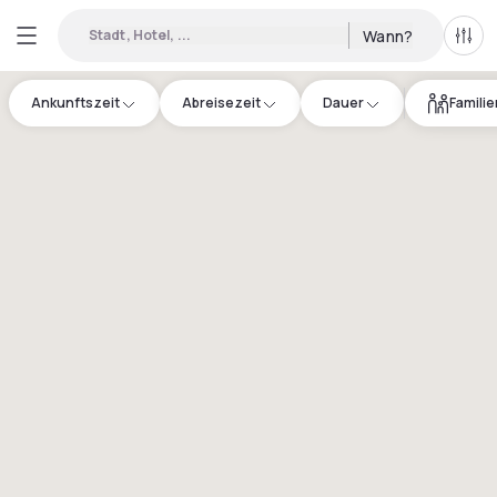
Stadt, Hotel, ...
Wann?
Alle 
Ankunftszeit
Abreisezeit
Dauer
Famili