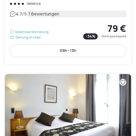
Valence
|
4.7
/5
7 Bewertungen
79 €
Kostenlose Stornierung
-
34
%
119 €
pro Nacht
Zahlung im Hotel
09h - 13h