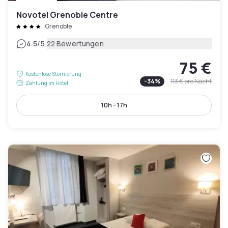
Novotel Grenoble Centre
Grenoble
|
4.5
/5
22 Bewertungen
75 €
Kostenlose Stornierung
-
34
%
113 €
pro Nacht
Zahlung im Hotel
10h - 17h