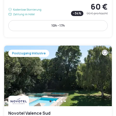
60 €
Kostenlose Stornierung
-
34
%
90 €
pro Nacht
Zahlung im Hotel
10h - 17h
Poolzugang inklusive
Novotel Valence Sud