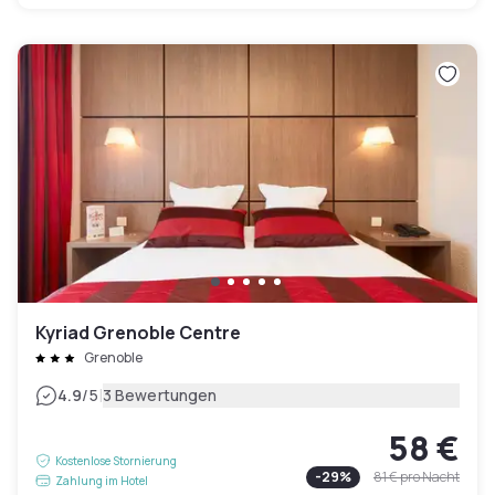
Kyriad Grenoble Centre
Grenoble
|
4.9
/5
3 Bewertungen
58 €
Kostenlose Stornierung
-
29
%
81 €
pro Nacht
Zahlung im Hotel