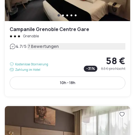
Campanile Grenoble Centre Gare
Grenoble
|
4.7
/5
7 Bewertungen
58 €
Kostenlose Stornierung
-
31
%
83 €
pro Nacht
Zahlung im Hotel
10h - 18h