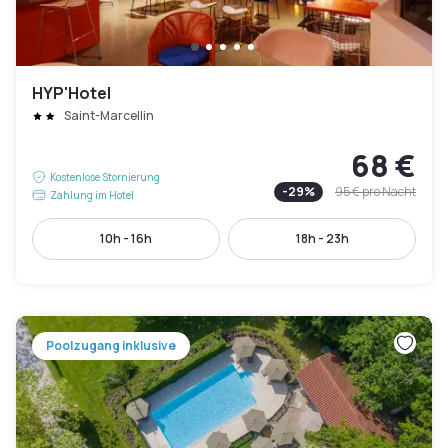
HYP'Hotel
Saint-Marcellin
68 €
Kostenlose Stornierung
-
29
%
95 €
pro Nacht
Zahlung im Hotel
10h - 16h
18h - 23h
Poolzugang inklusive