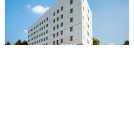
OKKO Hotels Grenoble Centre
Grenoble
|
4.6
/5
21 Bewertungen
73 €
Kostenlose Stornierung
-
40
%
120 €
pro Nacht
Zahlung im Hotel
08h - 13h
10h - 18h
10h - 20h