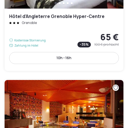
Hôtel d’Angleterre Grenoble Hyper-Centre
Grenoble
65 €
Kostenlose Stornierung
-
35
%
100 €
pro Nacht
Zahlung im Hotel
10h - 16h