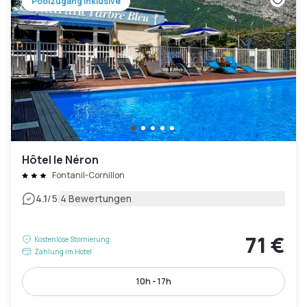
Poolzugang inklusive
Hôtel le Néron
Fontanil-Cornillon
|
4.1
/5
4 Bewertungen
71 €
Kostenlose Stornierung
Zahlung im Hotel
10h - 17h