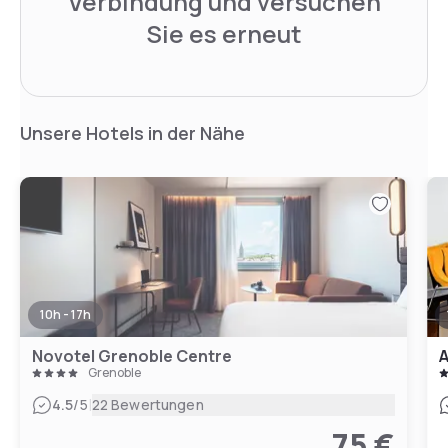
Verbindung und versuchen
Sie es erneut
Unsere Hotels in der Nähe
10h - 17h
Novotel Grenoble Centre
A
Grenoble
|
4.5
/5
22 Bewertungen
75 €