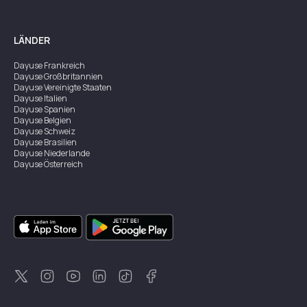
LÄNDER
Dayuse
Frankreich
Dayuse
Großbritannien
Dayuse
Vereinigte Staaten
Dayuse
Italien
Dayuse
Spanien
Dayuse
Belgien
Dayuse
Schweiz
Dayuse
Brasilien
Dayuse
Niederlande
Dayuse
Österreich
Dayuse
Australien
Dayuse
Irland
Dayuse
Hongkong
Dayuse
Kanada
Dayuse
Singapur
Dayuse
Zweden
Dayuse
Thailand
Dayuse
Portugal
Dayuse
Korea
Dayuse
Neuseeland
Dayuse
Türkei