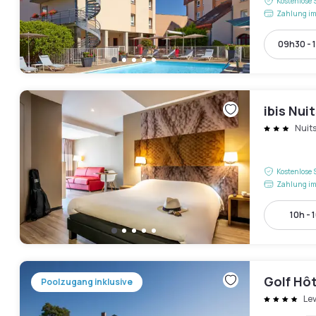
Kostenlose 
Zahlung im
09h30 - 
ibis Nui
Nuit
Kostenlose 
Zahlung im
10h - 
Golf Hôt
Poolzugang inklusive
Le