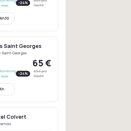
85 €
pro
Stornierung
-
24
%
Nacht
 Hotel
16h30
ts Saint Georges
s-Saint-Georges
65 €
85 €
pro
Stornierung
-
24
%
Nacht
 Hotel
16h
el Colvert
vernois