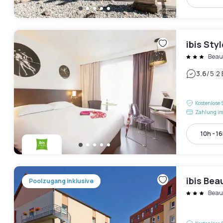
ibis Sty
Beau
|
3.6
/5
2
Kostenlose 
Zahlung im
10h - 1
ibis Be
Poolzugang inklusive
Beau