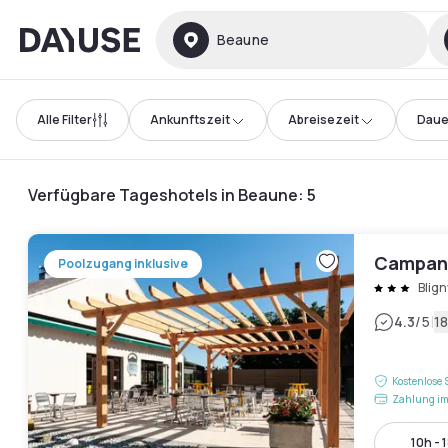
Dayuse
Beaune
Alle Filter
Ankunftszeit
Abreisezeit
Daue
Verfügbare Tageshotels in Beaune
:
5
Campani
Poolzugang inklusive
Blig
|
4.3
/5
1
Kostenlose 
Zahlung im
10h - 