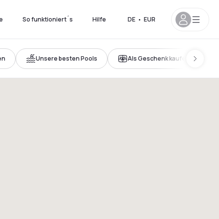
e
So funktioniert´s
Hilfe
DE
•
EUR
en
Unsere besten Pools
Als Geschenk kaufen