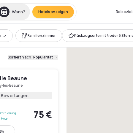
Wann?
Hotels anzeigen
Reiseziel
r
Familienzimmer
Rückzugsorte mit 4 oder 5 Stern
Sortiert nach
:
Popularität
le Beaune
ny-lès-Beaune
8 Bewertungen
75 €
Stornierung
 Hotel
18h