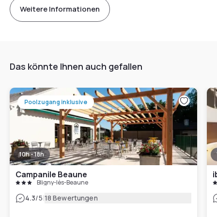
Weitere Informationen
Das könnte Ihnen auch gefallen
Poolzugang inklusive
10h - 18h
Campanile Beaune
i
Bligny-lès-Beaune
|
4.3
/5
18 Bewertungen