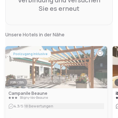
Sie es erneut
Unsere Hotels in der Nähe
Poolzugang inklusive
10h - 18h
Campanile Beaune
i
Bligny-lès-Beaune
|
4.3
/5
18 Bewertungen