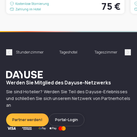
75 €
Kostenlose Stornierung
Zahlung im Hotel
Stundenzimmer
Tageshotel
Tageszimmer
Gün
Précédent
Suiv
Dayuse
Werden Sie Mitglied des Dayuse-Netzwerks
Sie sind Hotelier? Werden Sie Teil des Dayuse-Erlebnisses
und schließen Sie sich unserem Netzwerk von Partnerhotels
an
Partner werden!
Portal-Login