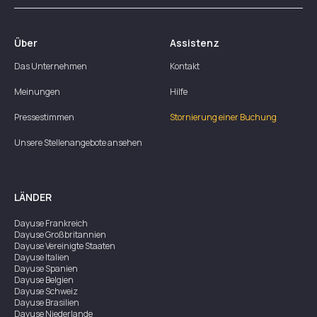
Über
Assistenz
Das Unternehmen
Kontakt
Meinungen
Hilfe
Pressestimmen
Stornierung einer Buchung
Unsere Stellenangebote ansehen
LÄNDER
Dayuse
Frankreich
Dayuse
Großbritannien
Dayuse
Vereinigte Staaten
Dayuse
Italien
Dayuse
Spanien
Dayuse
Belgien
Dayuse
Schweiz
Dayuse
Brasilien
Dayuse
Niederlande