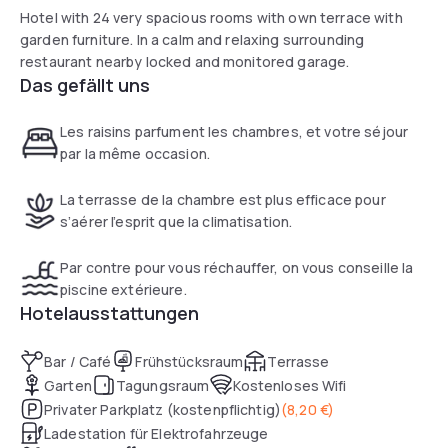
Hotel with 24 very spacious rooms with own terrace with
garden furniture. In a calm and relaxing surrounding
restaurant nearby locked and monitored garage.
Das gefällt uns
Les raisins parfument les chambres, et votre séjour
par la même occasion.
La terrasse de la chambre est plus efficace pour
s’aérer l’esprit que la climatisation.
Par contre pour vous réchauffer, on vous conseille la
piscine extérieure.
Hotelausstattungen
Bar / Café
Frühstücksraum
Terrasse
Garten
Tagungsraum
Kostenloses Wifi
Privater Parkplatz (kostenpflichtig)
(
8,20 €
)
Ladestation für Elektrofahrzeuge