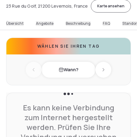
23 Rue du Golf, 21200 Levernois, France
Karte ansehen
Übersicht
Angebote
Beschreibung
FAQ
Standor
WÄHLEN SIE IHREN TAG
Wann?
Previous day
Next day
Es kann keine Verbindung
zum Internet hergestellt
werden. Prüfen Sie Ihre
Verbindung und versuchen