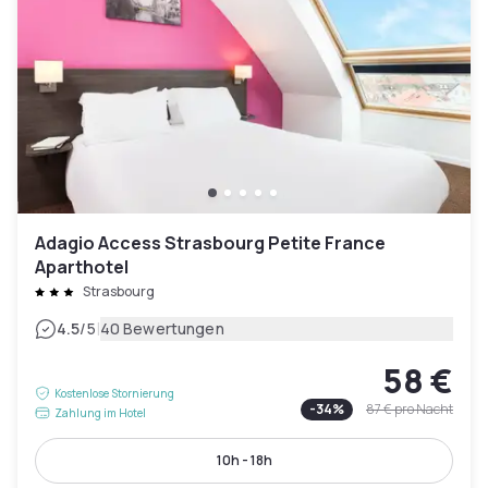
Adagio Access Strasbourg Petite France
Aparthotel
Strasbourg
|
4.5
/5
40 Bewertungen
58 €
Kostenlose Stornierung
-
34
%
87 €
pro Nacht
Zahlung im Hotel
10h - 18h