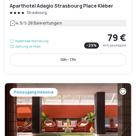
Aparthotel Adagio Strasbourg Place Kléber
Strasbourg
|
4.5
/5
28 Bewertungen
79 €
Kostenlose Stornierung
-
29
%
111 €
pro Nacht
Zahlung im Hotel
10h - 17h
Poolzugang inklusive