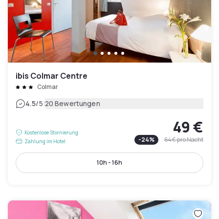
ibis Colmar Centre
Colmar
|
4.5
/5
20 Bewertungen
49 €
Kostenlose Stornierung
-
24
%
64 €
pro Nacht
Zahlung im Hotel
10h - 16h