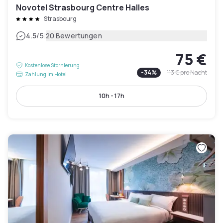
Novotel Strasbourg Centre Halles
Strasbourg
|
4.5
/5
20 Bewertungen
75 €
Kostenlose Stornierung
-
34
%
113 €
pro Nacht
Zahlung im Hotel
10h - 17h