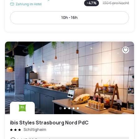
-
47
%
130 €
pro Nacht
Zahlung im Hotel
10h - 16h
ibis Styles Strasbourg Nord PdC
Schiltigheim