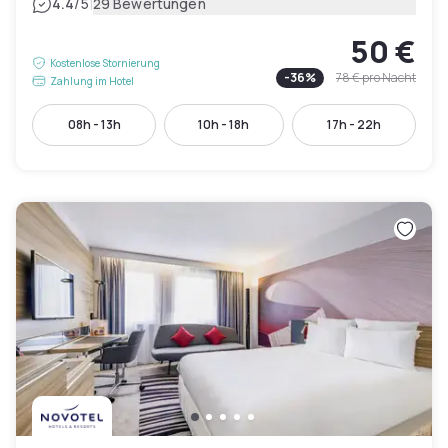
|
4.4
/5
29 Bewertungen
50 €
Kostenlose Stornierung
-
36
%
78 €
pro Nacht
Zahlung im Hotel
08h - 13h
10h - 18h
17h - 22h