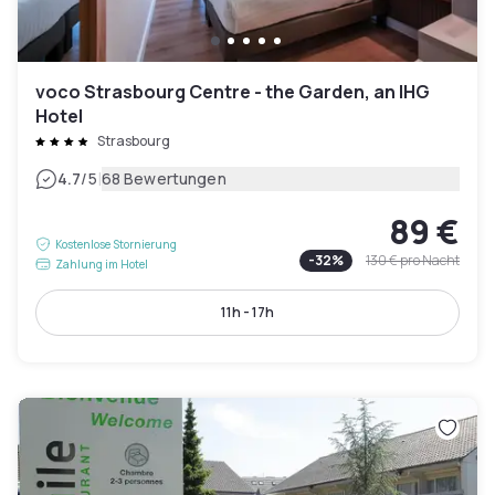
voco Strasbourg Centre - the Garden, an IHG
Hotel
Strasbourg
|
4.7
/5
68 Bewertungen
89 €
Kostenlose Stornierung
-
32
%
130 €
pro Nacht
Zahlung im Hotel
11h - 17h