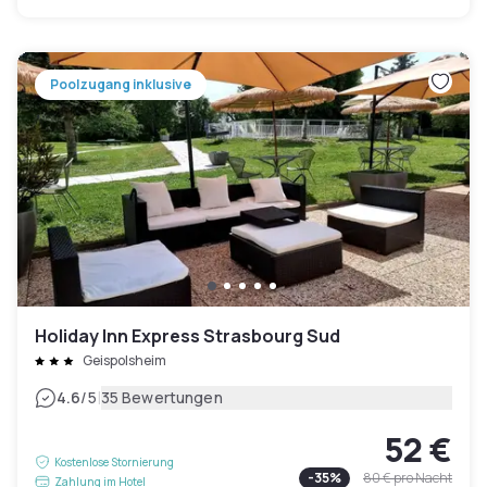
Poolzugang inklusive
Holiday Inn Express Strasbourg Sud
Geispolsheim
|
4.6
/5
35 Bewertungen
52 €
Kostenlose Stornierung
-
35
%
80 €
pro Nacht
Zahlung im Hotel