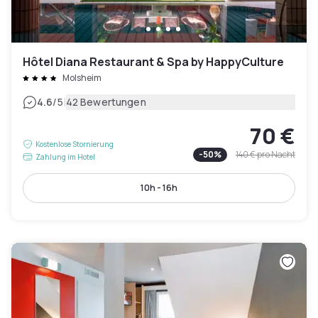
Hôtel Diana Restaurant & Spa by HappyCulture
Molsheim
|
4.6
/5
42 Bewertungen
70 €
Kostenlose Stornierung
-
50
%
140 €
pro Nacht
Zahlung im Hotel
10h - 16h