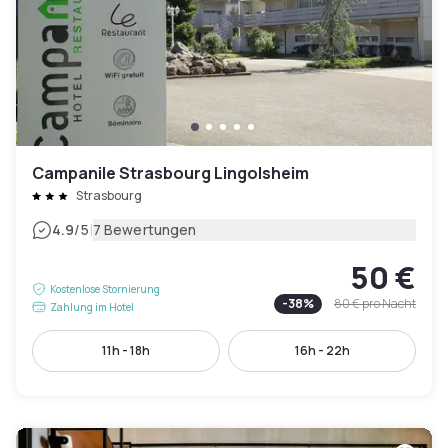
Campanile Strasbourg Lingolsheim
Strasbourg
|
4.9
/5
7 Bewertungen
50 €
Kostenlose Stornierung
-
38
%
80 €
pro Nacht
Zahlung im Hotel
11h - 18h
16h - 22h