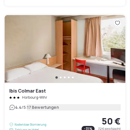
Ibis Colmar East
Horbourg-Wihr
|
4.4
/5
17 Bewertungen
50 €
Kostenlose Stornierung
-
31
%
72 €
pro Nacht
Zahlung im Hotel