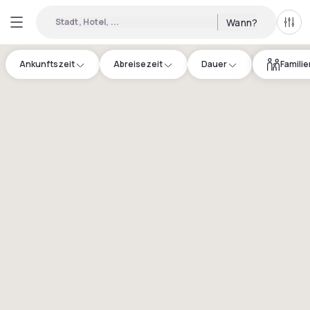
Stadt, Hotel, ...
Wann?
Alle 
Ankunftszeit
Abreisezeit
Dauer
Famili