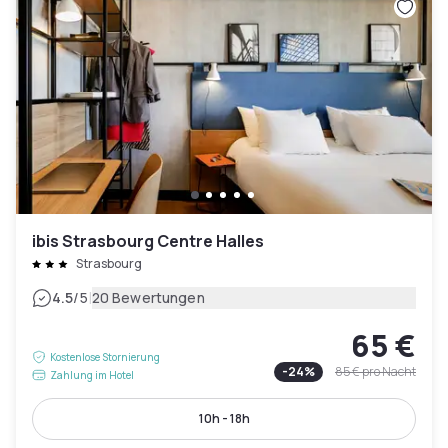
ibis Strasbourg Centre Halles
Strasbourg
|
4.5
/5
20 Bewertungen
65 €
Kostenlose Stornierung
-
24
%
85 €
pro Nacht
Zahlung im Hotel
10h - 18h