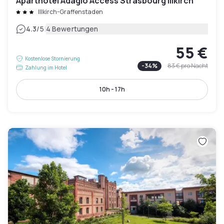
Aparthotel Adagio Access Strasbourg Illkirch
Illkirch-Graffenstaden
|
4.3
/5
4 Bewertungen
55 €
Kostenlose Stornierung
-
34
%
83 €
pro Nacht
Zahlung im Hotel
10h - 17h