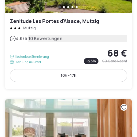
Zenitude Les Portes d'Alsace, Mutzig
Mutzig
|
4.6
/5
10 Bewertungen
68 €
Kostenlose Stornierung
-
25
%
90 €
pro Nacht
Zahlung im Hotel
10h - 17h