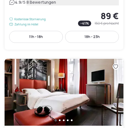
|
4.9
/5
8 Bewertungen
89 €
Kostenlose Stornierung
-
41
%
150 €
pro Nacht
Zahlung im Hotel
11h - 18h
18h - 23h