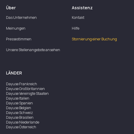
Über
Assistenz
Das Unternehmen
Kontakt
Meinungen
Hilfe
Pressestimmen
Stornierung einer Buchung
Unsere Stellenangebote ansehen
LÄNDER
Dayuse
Frankreich
Dayuse
Großbritannien
Dayuse
Vereinigte Staaten
Dayuse
Italien
Dayuse
Spanien
Dayuse
Belgien
Dayuse
Schweiz
Dayuse
Brasilien
Dayuse
Niederlande
Dayuse
Österreich
Dayuse
Australien