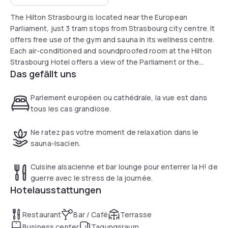
The Hilton Strasbourg is located near the European
Parliament, just 3 tram stops from Strasbourg city centre. It
offers free use of the gym and sauna in its wellness centre.
Each air-conditioned and soundproofed room at the Hilton
Strasbourg Hotel offers a view of the Parliament or the
Das gefällt uns
cathedral. Some rooms also have direct access to the
executive lounge.
The Carvi restaurant serves Alsatian cuisine and you can
Parlement européen ou cathédrale, la vue est dans
enjoy a drink at the H! Bar & Lounge Each morning you can
tous les cas grandiose.
enjoy an à la carte buffet or continental breakfast.
The hotel has a 24-hour front desk that provides VIP,
Ne ratez pas votre moment de relaxation dans le
laundry and valet services. There is also a terrace where
sauna-lsacien.
you can relax. You can enjoy free Wi-Fi in the lobby, bar and
restaurant.
Cuisine alsacienne et bar lounge pour enterrer la H! de
guerre avec le stress de la journée.
Hotelausstattungen
Restaurant
Bar / Café
Terrasse
Business center
Tagungsraum