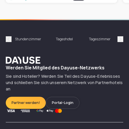
Stundenzimmer
Tageshotel
Tageszimmer
Gün
Précédent
Suiv
Dayuse
Werden Sie Mitglied des Dayuse-Netzwerks
Sie sind Hotelier? Werden Sie Teil des Dayuse-Erlebnisses
und schließen Sie sich unserem Netzwerk von Partnerhotels
an
Partner werden!
Portal-Login