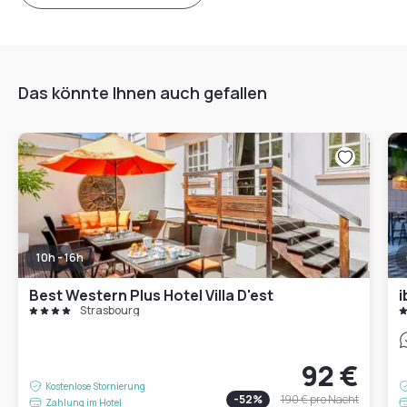
Das könnte Ihnen auch gefallen
10h - 16h
Best Western Plus Hotel Villa D'est
i
Strasbourg
92 €
Kostenlose Stornierung
-
52
%
190 €
pro Nacht
Zahlung im Hotel