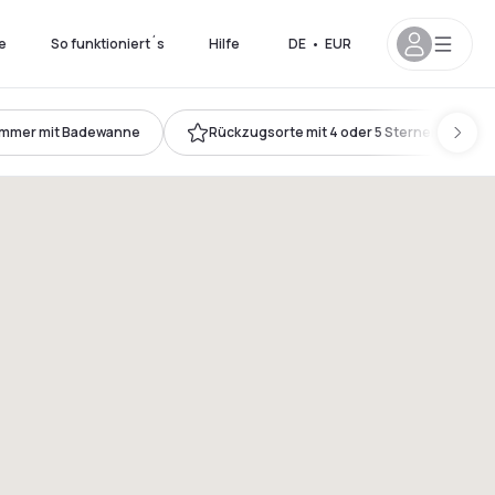
e
So funktioniert´s
Hilfe
DE
•
EUR
immer mit Badewanne
Rückzugsorte mit 4 oder 5 Sternen