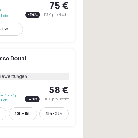
75 €
Stornierung
-
34
%
113 €
pro Nacht
 Hotel
- 15h
asse Douai
i
 Bewertungen
58 €
Stornierung
-
48
%
110 €
pro Nacht
 Hotel
10h - 15h
15h - 23h