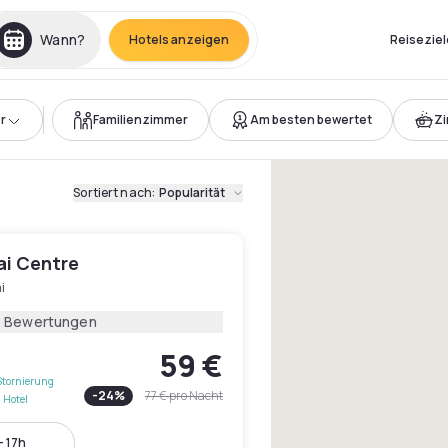
Wann?
Hotels anzeigen
Reiseziel
r
Familienzimmer
Am besten bewertet
Z
Sortiert nach
:
Popularität
ai Centre
i
2 Bewertungen
59 €
Stornierung
-
24
%
77 €
pro Nacht
 Hotel
- 17h