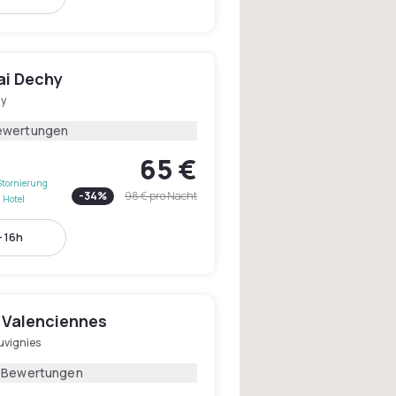
ai Dechy
y
ewertungen
65 €
Stornierung
-
34
%
98 €
pro Nacht
 Hotel
- 16h
 Valenciennes
uvignies
1 Bewertungen