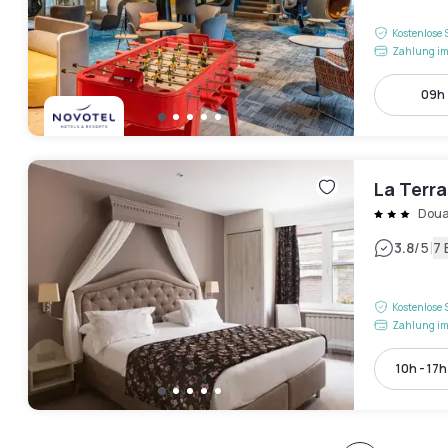
Kostenlose 
Zahlung im
09h 
La Terr
Doua
|
3.8
/5
7
Kostenlose 
Zahlung im
10h - 17h