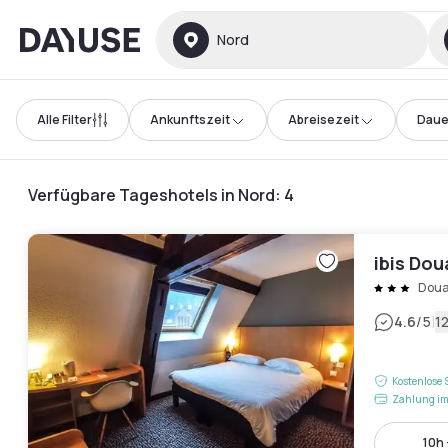
Dayuse
Nord
Alle Filter
Ankunftszeit
Abreisezeit
Daue
Verfügbare Tageshotels in Nord
:
4
ibis Dou
Doua
|
4.6
/5
1
Kostenlose 
Zahlung im
10h 