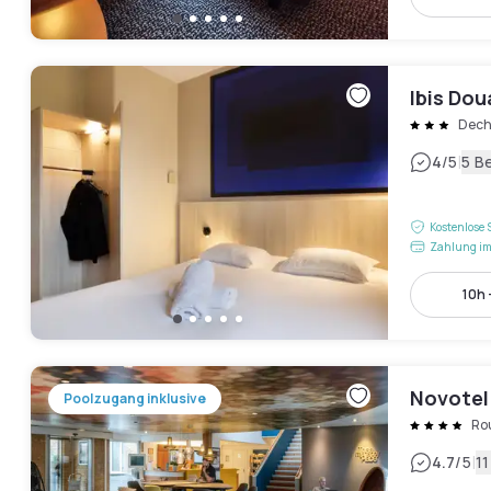
Ibis Dou
Dech
|
4
/5
5 B
Kostenlose 
Zahlung im
10h 
Novotel
Poolzugang inklusive
Ro
|
4.7
/5
1