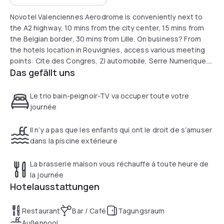
Novotel Valenciennes Aerodrome is conveniently next to
the A2 highway, 10 mins from the city center, 15 mins from
the Belgian border, 30 mins from Lille. On business? From
the hotels location in Rouvignies, access various meeting
points: Cite des Congres, ZI automobile, Serre Numerique.
Das gefällt uns
Passing through Valenciennes? Enjoy the Museum of Fine
Arts and historic mining center at Lewarde. Relax by the
pool.
Le trio bain-peignoir-TV va occuper toute votre
journée
Il n’y a pas que les enfants qui ont le droit de s’amuser
dans la piscine extérieure
La brasserie maison vous réchauffe à toute heure de
la journée
Hotelausstattungen
Restaurant
Bar / Café
Tagungsraum
Außenpool