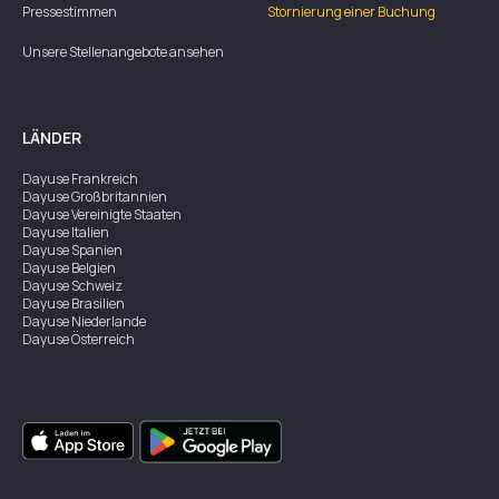
Pressestimmen
Stornierung einer Buchung
Unsere Stellenangebote ansehen
LÄNDER
Dayuse
Frankreich
Dayuse
Großbritannien
Dayuse
Vereinigte Staaten
Dayuse
Italien
Dayuse
Spanien
Dayuse
Belgien
Dayuse
Schweiz
Dayuse
Brasilien
Dayuse
Niederlande
Dayuse
Österreich
Dayuse
Australien
Dayuse
Irland
Dayuse
Hongkong
Dayuse
Kanada
Dayuse
Singapur
Dayuse
Zweden
Dayuse
Thailand
Dayuse
Portugal