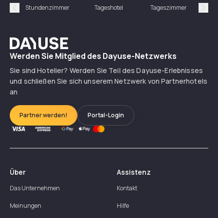
Stundenzimmer
Tageshotel
Tageszimmer
Gün
Précédent
Suiv
Dayuse
Werden Sie Mitglied des Dayuse-Netzwerks
Sie sind Hotelier? Werden Sie Teil des Dayuse-Erlebnisses
und schließen Sie sich unserem Netzwerk von Partnerhotels
an
Partner werden!
Portal-Login
Über
Assistenz
Das Unternehmen
Kontakt
Meinungen
Hilfe