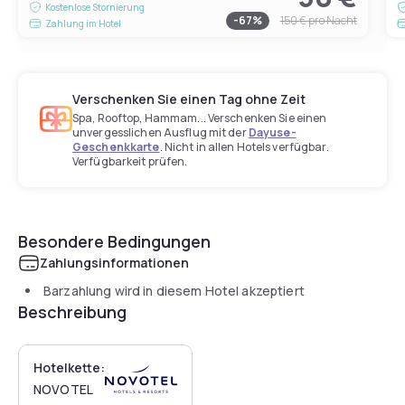
Kostenlose Stornierung
-
67
%
150 €
pro Nacht
Zahlung im Hotel
Verschenken Sie einen Tag ohne Zeit
Spa, Rooftop, Hammam... Verschenken Sie einen
unvergesslichen Ausflug mit der
Dayuse-
Geschenkkarte
. Nicht in allen Hotels verfügbar.
Verfügbarkeit prüfen.
Besondere Bedingungen
Zahlungsinformationen
Barzahlung wird in diesem Hotel akzeptiert
Beschreibung
Hotelkette:
NOVOTEL