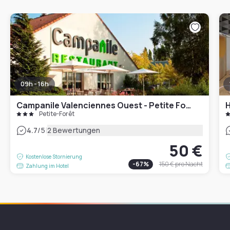
09h - 16h
Campanile Valenciennes Ouest - Petite Forêt
H
Petite-Forêt
|
4.7
/5
2 Bewertungen
50 €
Kostenlose Stornierung
-
67
%
150 €
pro Nacht
Zahlung im Hotel