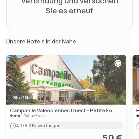
Verbindung und versuchen
Sie es erneut
Unsere Hotels in der Nähe
09h - 16h
Campanile Valenciennes Ouest - Petite Forêt
H
Petite-Forêt
|
4.7
/5
2 Bewertungen
50 €