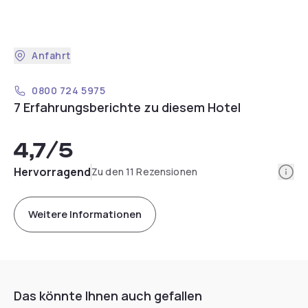
Anfahrt
0800 724 5975
7 Erfahrungsberichte zu diesem Hotel
4,7
/5
Info
Hervorragend
Zu den 11 Rezensionen
Weitere Informationen
Das könnte Ihnen auch gefallen