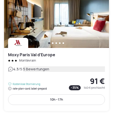
Moxy Paris Val d’Europe
Montévrain
|
4.3
/5
5 Bewertungen
91 €
Kostenlose Stornierung
-
35
%
140 €
pro Nacht
rate-plan-card.label-prepaid
10h - 17h