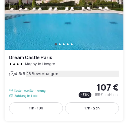
Dream Castle Paris
Magny-le-Hongre
|
4.5
/5
28 Bewertungen
107 €
Kostenlose Stornierung
-
31
%
155 €
pro Nacht
Zahlung im Hotel
11h - 19h
17h - 23h