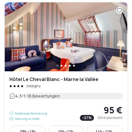
Hôtel Le Cheval Blanc - Marne la Vallée
Jossigny
|
4.3
/5
16 Bewertungen
95 €
Kostenlose Stornierung
-
27
%
130 €
pro Nacht
Zahlung im Hotel
08h - 13h
10h - 17h
14h - 22h