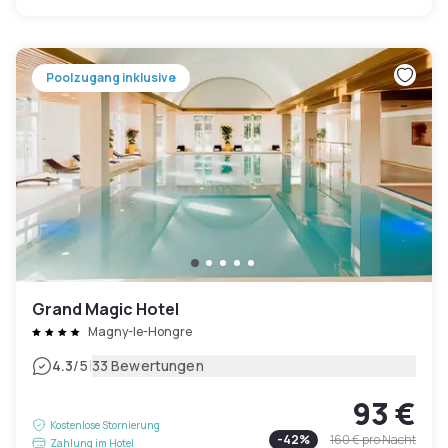
Poolzugang inklusive
Grand Magic Hotel
Magny-le-Hongre
|
4.3
/5
33 Bewertungen
93 €
Kostenlose Stornierung
-
42
%
160 €
pro Nacht
Zahlung im Hotel