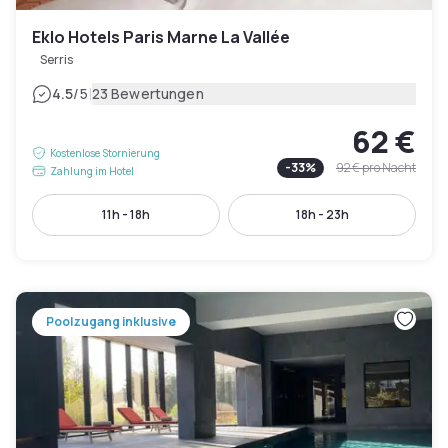
Eklo Hotels Paris Marne La Vallée
Serris
|
4.5
/5
23 Bewertungen
62 €
Kostenlose Stornierung
-
33
%
92 €
pro Nacht
Zahlung im Hotel
11h - 18h
18h - 23h
Poolzugang inklusive