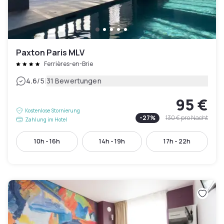
Paxton Paris MLV
Ferrières-en-Brie
|
4.6
/5
31 Bewertungen
95 €
Kostenlose Stornierung
-
27
%
130 €
pro Nacht
Zahlung im Hotel
10h - 16h
14h - 19h
17h - 22h