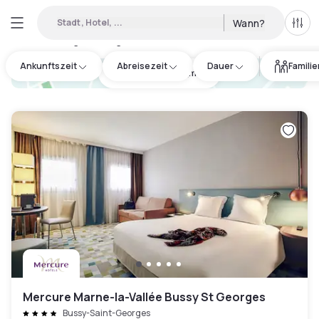
Stadt, Hotel, ...
Wann?
Alle 
Verfügbare Tageshotels in Seine-et-Marne
:
17
Ankunftszeit
Abreisezeit
Dauer
Famili
hotel.cta.view_map
Mercure Marne-la-Vallée Bussy St Georges
Bussy-Saint-Georges