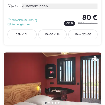
|
4.5
/5
75 Bewertungen
80 €
Kostenlose Stornierung
-
34
%
120 €
pro Nacht
Zahlung im Hotel
08h - 14h
10h30 - 17h
16h - 22h30