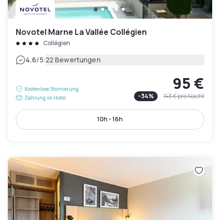
Novotel Marne La Vallée Collégien
Collégien
|
4.6
/5
22 Bewertungen
95 €
Kostenlose Stornierung
-
34
%
143 €
pro Nacht
Zahlung im Hotel
10h - 16h