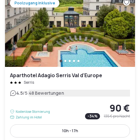
Poolzugang inklusive
Aparthotel Adagio Serris Val d'Europe
Serris
|
4.5
/5
48 Bewertungen
90 €
Kostenlose Stornierung
-
34
%
135 €
pro Nacht
Zahlung im Hotel
10h - 17h