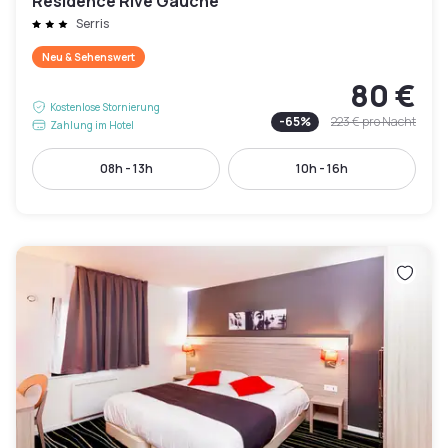
Résidence Rive Gauche
Serris
Neu & Sehenswert
80 €
Kostenlose Stornierung
-
65
%
223 €
pro Nacht
Zahlung im Hotel
08h - 13h
10h - 16h