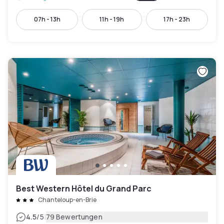
07h - 13h
11h - 19h
17h - 23h
Best Western Hôtel du Grand Parc
Chanteloup-en-Brie
|
4.5
/5
79 Bewertungen