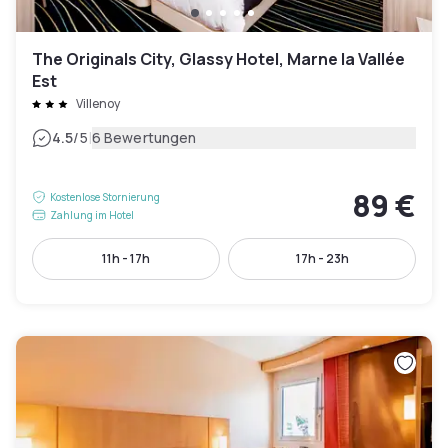
The Originals City, Glassy Hotel, Marne la Vallée
Est
Villenoy
|
4.5
/5
6 Bewertungen
89 €
Kostenlose Stornierung
Zahlung im Hotel
11h - 17h
17h - 23h