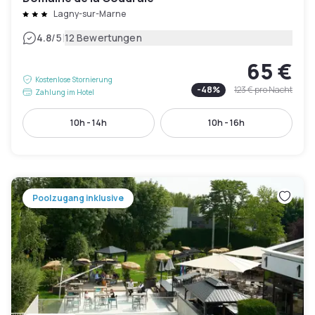
Lagny-sur-Marne
|
4.8
/5
12 Bewertungen
65 €
Kostenlose Stornierung
-
48
%
123 €
pro Nacht
Zahlung im Hotel
10h - 14h
10h - 16h
Poolzugang inklusive