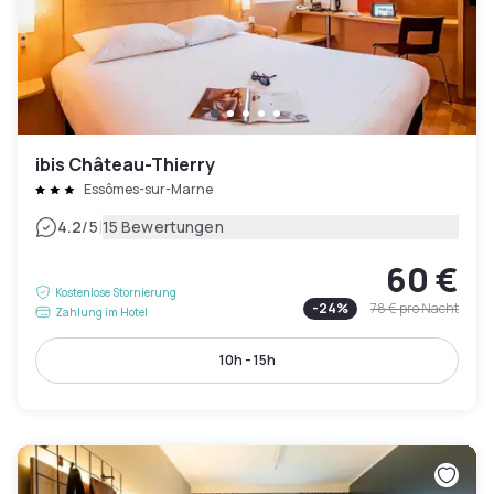
ibis Château-Thierry
Essômes-sur-Marne
|
4.2
/5
15 Bewertungen
60 €
Kostenlose Stornierung
-
24
%
78 €
pro Nacht
Zahlung im Hotel
10h - 15h