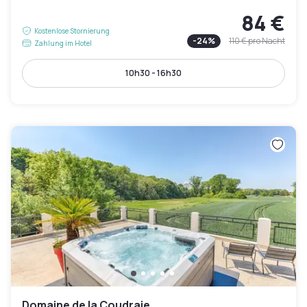
84 €
Kostenlose Stornierung
-
24
%
110 €
pro Nacht
Zahlung im Hotel
10h30 - 16h30
Domaine de la Coudraie