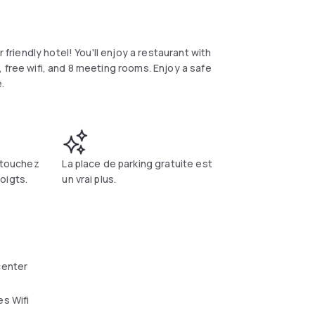
 friendly hotel! You'll enjoy a restaurant with
 free wifi, and 8 meeting rooms. Enjoy a safe
.
; touchez
La place de parking gratuite est
oigts.
un vrai plus.
center
s Wifi