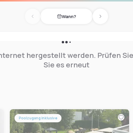
Wann?
Previous day
Next day
nternet hergestellt werden. Prüfen Si
Sie es erneut
Poolzugang inklusive