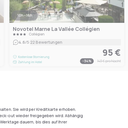
10h - 16h
Novotel Marne La Vallée Collégien
Collégien
|
4.6
/5
22 Bewertungen
95 €
€
Kostenlose Stornierung
-
34
%
143 €
pro Nacht
Zahlung im Hotel
alten. Sie wird per Kreditkarte erhoben.
eck-out wieder freigegeben wird. Abhängig
Werktage dauern, bis dies auf Ihrer