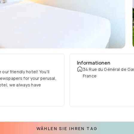
Informationen
34 Rue du Général de Gau
our friendly hotel! You'll
France
newspapers for your perusal,
hotel, we always have
WÄHLEN SIE IHREN TAG