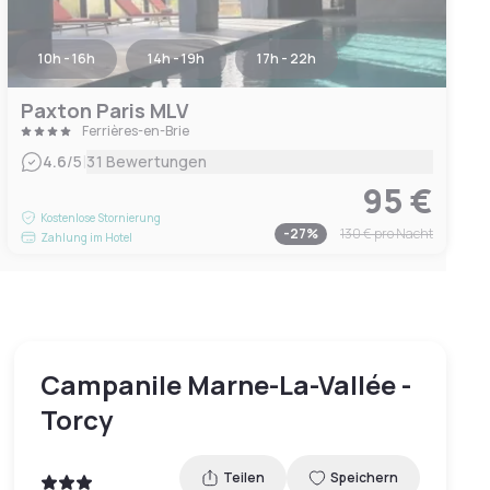
10h - 16h
14h - 19h
17h - 22h
Paxton Paris MLV
Ferrières-en-Brie
|
4.6
/5
31 Bewertungen
95 €
Kostenlose Stornierung
-
27
%
130 €
pro Nacht
Zahlung im Hotel
Campanile Marne-La-Vallée -
Torcy
Teilen
Speichern