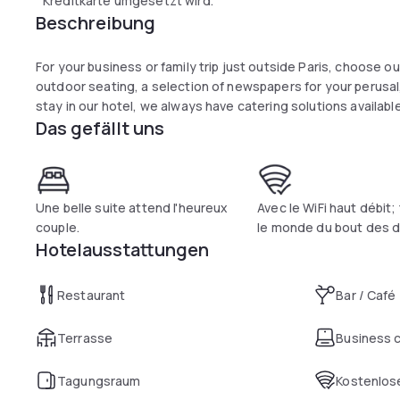
Kreditkarte umgesetzt wird.
Beschreibung
For your business or family trip just outside Paris, choose our
outdoor seating, a selection of newspapers for your perusal,
stay in our hotel, we always have catering solutions available
Das gefällt uns
Une belle suite attend l'heureux
Avec le WiFi haut débit
couple.
le monde du bout des d
Hotelausstattungen
Restaurant
Bar / Café
Terrasse
Business 
Tagungsraum
Kostenlose