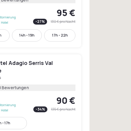
95 €
Stornierung
-
27
%
130 €
pro Nacht
 Hotel
h
14h - 19h
17h - 22h
el Adagio Serris Val
e
s
8 Bewertungen
90 €
Stornierung
-
34
%
135 €
pro Nacht
 Hotel
h - 17h