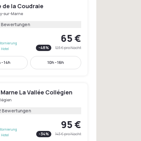
 de la Coudraie
y-sur-Marne
2 Bewertungen
65 €
Stornierung
-
48
%
123 €
pro Nacht
 Hotel
 - 14h
10h - 16h
Marne La Vallée Collégien
llégien
2 Bewertungen
95 €
Stornierung
-
34
%
143 €
pro Nacht
 Hotel