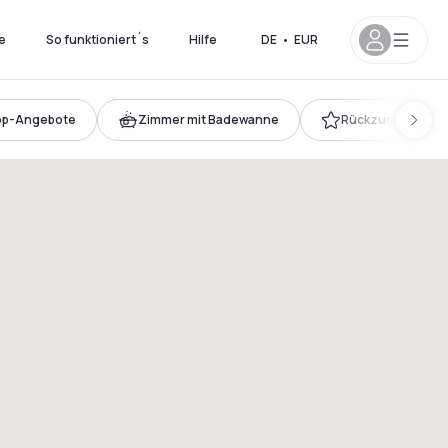
e
So funktioniert´s
Hilfe
DE
•
EUR
op-Angebote
Zimmer mit Badewanne
Rückzugsorte mit