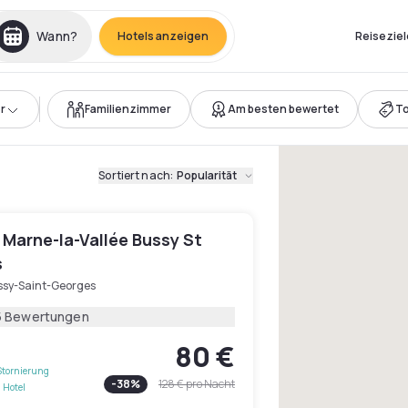
Wann?
Hotels anzeigen
Reiseziel
r
Familienzimmer
Am besten bewertet
T
Sortiert nach
:
Popularität
 Marne-la-Vallée Bussy St
s
ssy-Saint-Georges
5 Bewertungen
80 €
Stornierung
-
38
%
128 €
pro Nacht
 Hotel