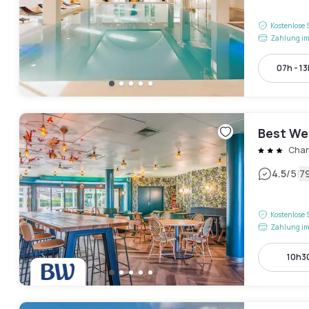
Kostenlose 
Zahlung im
07h - 13
Best We
Chan
|
4.5
/5
7
Kostenlose 
Zahlung im
10h30