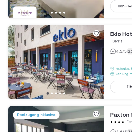
08h - 1
Eklo Hot
Serris
|
4.5
/5
2
Kostenlose 
Zahlung im
11h
Paxton 
Poolzugang inklusive
Fer
4.6
/5
3