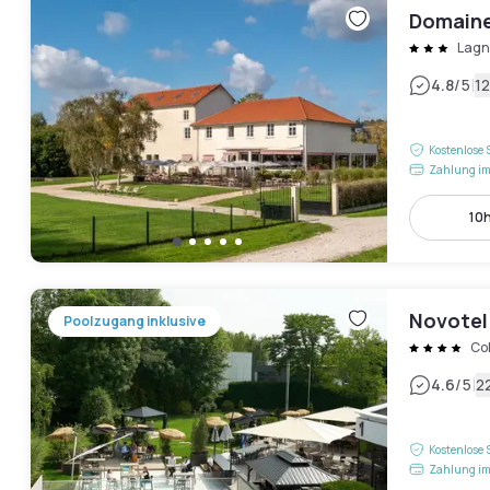
Domaine
Lagn
|
4.8
/5
1
Kostenlose 
Zahlung im
10h
Novotel 
Poolzugang inklusive
Co
|
4.6
/5
2
Kostenlose 
Zahlung im