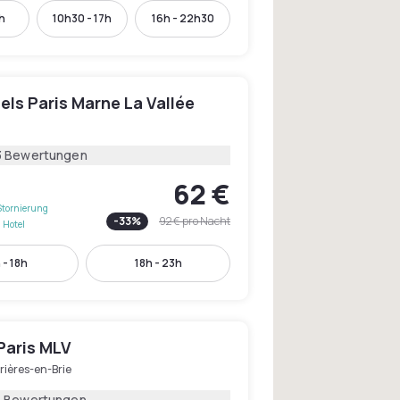
4h
10h30 - 17h
16h - 22h30
els Paris Marne La Vallée
3 Bewertungen
62 €
Stornierung
-
33
%
92 €
pro Nacht
 Hotel
 - 18h
18h - 23h
Paris MLV
rières-en-Brie
1 Bewertungen