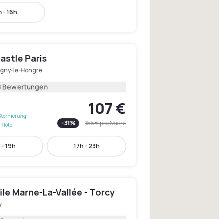
h - 16h
astle Paris
gny-le-Hongre
8 Bewertungen
107 €
Stornierung
-
31
%
155 €
pro Nacht
 Hotel
 - 19h
17h - 23h
le Marne-La-Vallée - Torcy
y