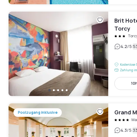
Brit Hot
Torcy
Torc
|
4.2
/5
5
Kostenlose 
Zahlung im
10h
Grand M
Poolzugang inklusive
Ma
|
4.3
/5
3