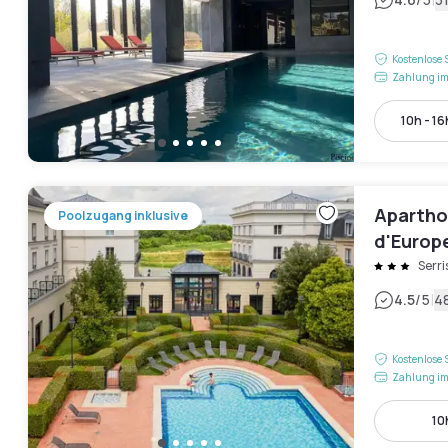
|
Kostenlose 
Zahlung im
10h - 16
Aparthot
Poolzugang inklusive
d'Europ
Serri
|
4.5
/5
4
Kostenlose 
Zahlung im
10