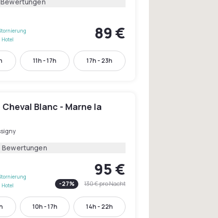
 Bewertungen
89 €
Stornierung
 Hotel
h
11h - 17h
17h - 23h
 Cheval Blanc - Marne la
ssigny
6 Bewertungen
95 €
Stornierung
-
27
%
130 €
pro Nacht
 Hotel
h
10h - 17h
14h - 22h