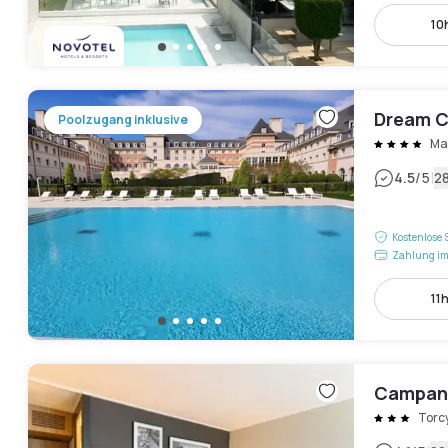
10
Dream C
Poolzugang inklusive
Ma
|
4.5
/5
2
Kostenlose 
Zahlung im
11h
Campani
Torc