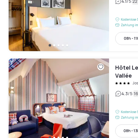
|
4.1
/5
22
Kostenlose 
Zahlung im
08h - 11
Hôtel Le
Vallée
Jo
|
4.3
/5
1
Kostenlose 
Zahlung im
08h - 13