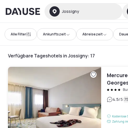
Dayuse
Jossigny
Alle Filter
Ankunftszeit
Abreisezeit
Daue
Verfügbare Tageshotels in Jossigny
:
17
Mercure
George
Bu
|
4.5
/5
7
Kostenlose 
Zahlung im