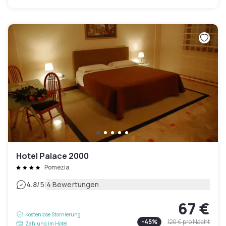
Hotel Palace 2000
Pomezia
|
4.8
/5
4 Bewertungen
67 €
Kostenlose Stornierung
-
45
%
120 €
pro Nacht
Zahlung im Hotel