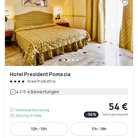
Hotel President Pomezia
Area Produttiva
|
4.1
/5
4 Bewertungen
54 €
Kostenlose Stornierung
-
56
%
120 €
pro Nacht
Zahlung im Hotel
10h - 15h
11h - 18h