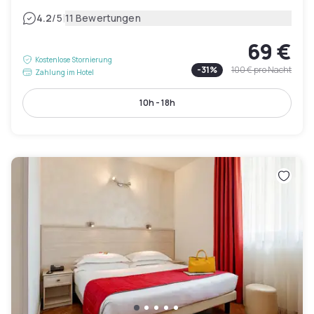
|
4.2
/5
11 Bewertungen
69 €
Kostenlose Stornierung
-
31
%
100 €
pro Nacht
Zahlung im Hotel
10h - 18h