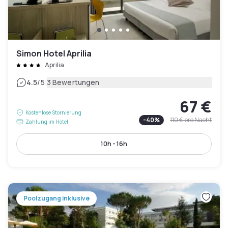
Simon Hotel Aprilia
Aprilia
|
4.5
/5
3 Bewertungen
67 €
Kostenlose Stornierung
-
40
%
110 €
pro Nacht
Zahlung im Hotel
10h - 16h
Poolzugang inklusive