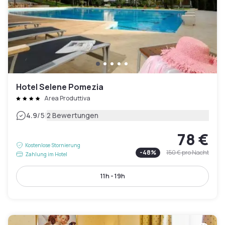
Hotel Selene Pomezia
Area Produttiva
|
4.9
/5
2 Bewertungen
78 €
Kostenlose Stornierung
-
48
%
150 €
pro Nacht
Zahlung im Hotel
11h - 19h