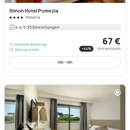
Simon Hotel Pomezia
Pomezia
|
4.4
/5
33 Bewertungen
67 €
Kostenlose Stornierung
-
44
%
119 €
pro Nacht
Zahlung im Hotel
10h - 16h