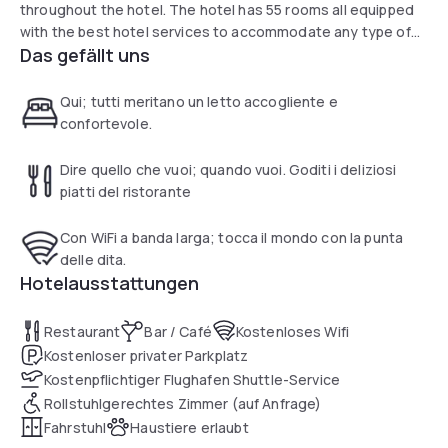
throughout the hotel. The hotel has 55 rooms all equipped
with the best hotel services to accommodate any type of
Das gefällt uns
clientele. Free adult channel is available in the rooms of the
Hotel President. Available to our clientele is a private parking
lot for cars monitored by CCTV cameras.
Qui; tutti meritano un letto accogliente e
confortevole.
Dire quello che vuoi; quando vuoi. Goditi i deliziosi
piatti del ristorante
Con WiFi a banda larga; tocca il mondo con la punta
delle dita.
Hotelausstattungen
Restaurant
Bar / Café
Kostenloses Wifi
Kostenloser privater Parkplatz
Kostenpflichtiger Flughafen Shuttle-Service
Rollstuhlgerechtes Zimmer (auf Anfrage)
Fahrstuhl
Haustiere erlaubt