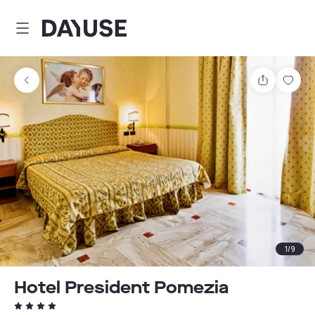
Dayuse
Teilen
Spei
1
/
9
Hotel President Pomezia