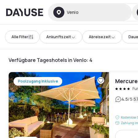
Dayuse
Venlo
Alle Filter
Ankunftszeit
Abreisezeit
Daue
Verfügbare Tageshotels in Venlo
:
4
Mercure
Poolzugang inklusive
Fur
|
4.5
/5
5
Kostenlose 
Zahlung im