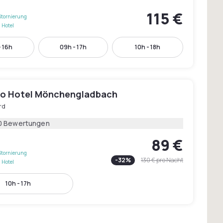
115 €
Stornierung
 Hotel
- 16h
09h - 17h
10h - 18h
o Hotel Mönchengladbach
rd
0 Bewertungen
89 €
Stornierung
-
32
%
130 €
pro Nacht
 Hotel
10h - 17h