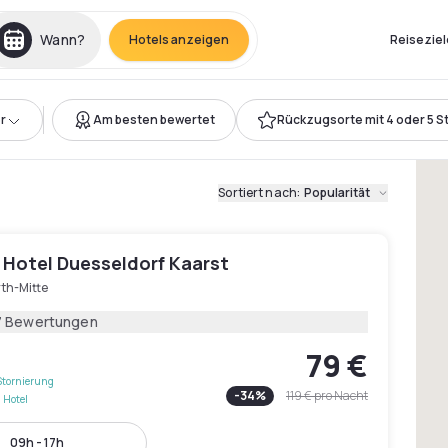
Wann?
Hotels anzeigen
Reiseziel
r
Am besten bewertet
Rückzugsorte mit 4 oder 5 S
Sortiert nach
:
Popularität
 Hotel Duesseldorf Kaarst
th-Mitte
7 Bewertungen
79 €
Stornierung
-
34
%
119 €
pro Nacht
 Hotel
09h - 17h