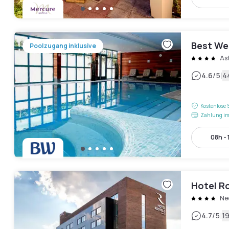
Best We
Poolzugang inklusive
As
|
4.6
/5
4
Kostenlose 
Zahlung im
08h - 
Hotel R
Ne
|
4.7
/5
1