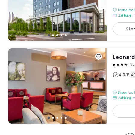
Kostenlose 
Zahlung im
08h 
Leonard
No
|
4.3
/5
4
Kostenlose 
Zahlung im