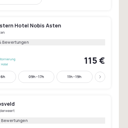
stern Hotel Nobis Asten
ten
4 Bewertungen
115 €
Stornierung
 Hotel
16h
09h - 17h
11h - 19h
15h - 23h
Weiter
osveld
derweert
9 Bewertungen