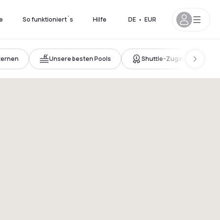
e
So funktioniert´s
Hilfe
DE
•
EUR
ternen
Unsere besten Pools
Shuttle-Zugang