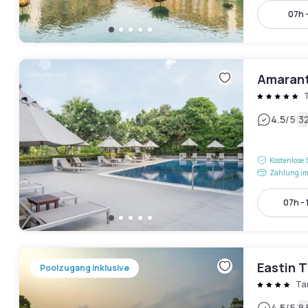
07h 
Amarant
|
4.5
/5
3
Kostenlose 
Zahlung im
07h - 
Eastin 
Poolzugang inklusive
Ta
4.5
/5
8