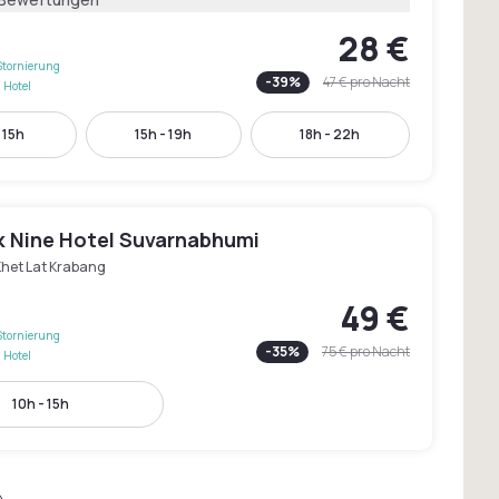
28 €
Stornierung
-
39
%
47 €
pro Nacht
 Hotel
- 15h
15h - 19h
18h - 22h
k Nine Hotel Suvarnabhumi
Khet Lat Krabang
49 €
Stornierung
-
35
%
75 €
pro Nacht
 Hotel
10h - 15h