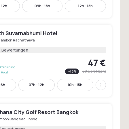
- 12h
09h - 18h
12h - 18h
h Suvarnabhumi Hotel
Tambon Rachathewa
2 Bewertungen
47 €
Stornierung
-
43
%
80 €
pro Nacht
 Hotel
16h
07h - 12h
10h - 15h
12h - 18h
Weiter
Thana City Golf Resort Bangkok
mbon Bang Sao Thong
 Bewertungen