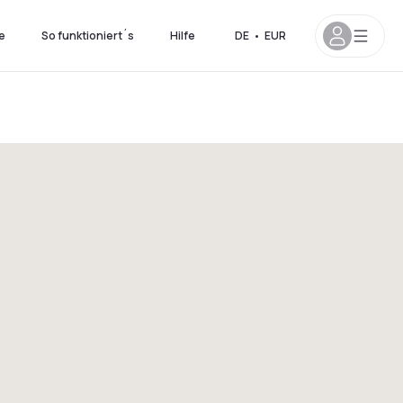
e
So funktioniert´s
Hilfe
DE
•
EUR