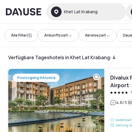
Dayuse
Khet Lat Krabang
Alle Filter
Ankunftszeit
Abreisezeit
Daue
Verfügbare Tageshotels in Khet Lat Krabang
:
4
Divalux
Poolzugang inklusive
Airport
|
4.6
/5
6
Kostenlose 
Zahlung im