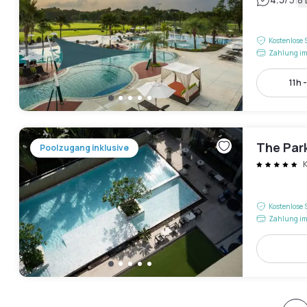
|
Kostenlose 
Zahlung im
11h 
The Par
Poolzugang inklusive
Kostenlose 
Zahlung im