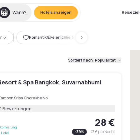
Wann?
Hotels anzeigen
Reiseziel
r
Romantik & Feierlichkeiten
Sortiert nach
:
Popularität
 Resort & Spa Bangkok, Suvarnabhumi
Tambon Srisa Chorakhe Noi
0 Bewertungen
28 €
Stornierung
-
39
%
47 €
pro Nacht
 Hotel