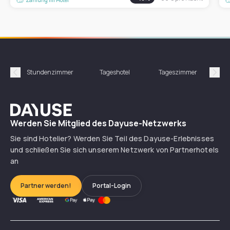
Stundenzimmer
Tageshotel
Tageszimmer
Gün
Précédent
Suiv
Dayuse
Werden Sie Mitglied des Dayuse-Netzwerks
Sie sind Hotelier? Werden Sie Teil des Dayuse-Erlebnisses
und schließen Sie sich unserem Netzwerk von Partnerhotels
an
Partner werden!
Portal-Login