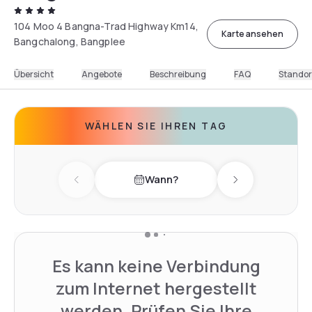
104 Moo 4 Bangna-Trad Highway Km14,
Karte ansehen
Bangchalong, Bangplee
Übersicht
Angebote
Beschreibung
FAQ
Standor
WÄHLEN SIE IHREN TAG
Wann?
Previous day
Next day
Es kann keine Verbindung
zum Internet hergestellt
werden. Prüfen Sie Ihre