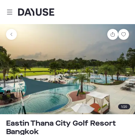
Dayuse
Teilen
Spei
1
/
20
Eastin Thana City Golf Resort
Bangkok