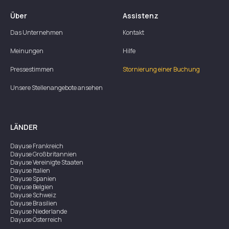
Über
Assistenz
Das Unternehmen
Kontakt
Meinungen
Hilfe
Pressestimmen
Stornierung einer Buchung
Unsere Stellenangebote ansehen
LÄNDER
Dayuse
Frankreich
Dayuse
Großbritannien
Dayuse
Vereinigte Staaten
Dayuse
Italien
Dayuse
Spanien
Dayuse
Belgien
Dayuse
Schweiz
Dayuse
Brasilien
Dayuse
Niederlande
Dayuse
Österreich
Dayuse
Australien