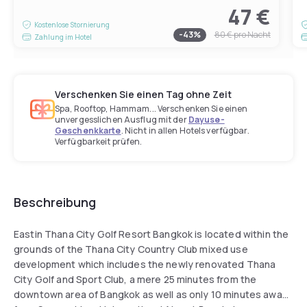
47 €
Kostenlose Stornierung
-
43
%
80 €
pro Nacht
Zahlung im Hotel
Verschenken Sie einen Tag ohne Zeit
Spa, Rooftop, Hammam... Verschenken Sie einen
unvergesslichen Ausflug mit der
Dayuse-
Geschenkkarte
. Nicht in allen Hotels verfügbar.
Verfügbarkeit prüfen.
Beschreibung
Eastin Thana City Golf Resort Bangkok is located within the
grounds of the Thana City Country Club mixed use
development which includes the newly renovated Thana
City Golf and Sport Club, a mere 25 minutes from the
downtown area of Bangkok as well as only 10 minutes away