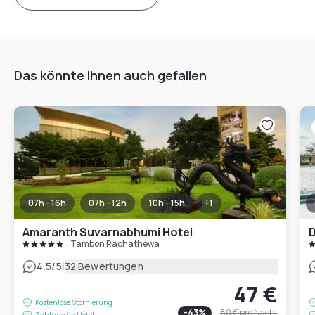
Das könnte Ihnen auch gefallen
07h - 16h
07h - 12h
10h - 15h
+
1
Amaranth Suvarnabhumi Hotel
Tambon Rachathewa
|
4.5
/5
32 Bewertungen
47 €
Kostenlose Stornierung
-
43
%
80 €
pro Nacht
Zahlung im Hotel