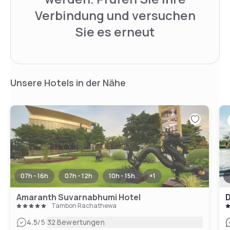
Verbindung und versuchen
Sie es erneut
Unsere Hotels in der Nähe
07h - 16h
07h - 12h
10h - 15h
+
1
Amaranth Suvarnabhumi Hotel
Tambon Rachathewa
|
4.5
/5
32 Bewertungen