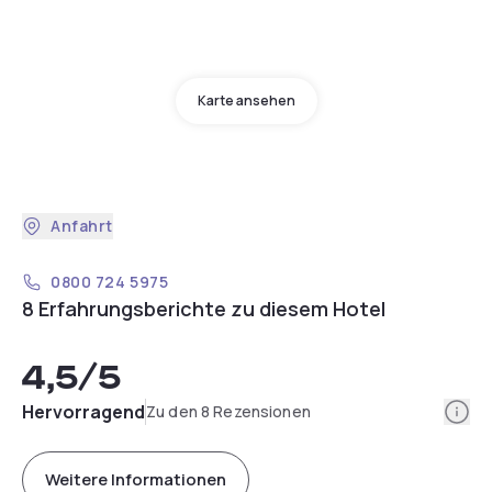
Karte ansehen
Anfahrt
0800 724 5975
8 Erfahrungsberichte zu diesem Hotel
4,5
/5
Info
Hervorragend
Zu den 8 Rezensionen
Weitere Informationen