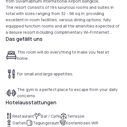
from Suvarnabhumi International Airport Bangkok.
The resort consists of 194 luxurious rooms and suites in
total with sizes ranging from 32 - 96 sq.m, providing
excellent in-room facilities, various dining options, fully
equipped function rooms and all the amenities expected of
a deluxe resort including complimentary Wi-Fi Internet
Das gefällt uns
throughout the property. Guests will be able to enjoy the
facilities of the neighbouring golf and sport club, which
includes an international-class 18-hole golf course
This room will do everything to make you feel at
designed by Greg Norman, the only one in Thailand created
home.
by “The Great White Shark”.
For small and large appetites.
The gym is a perfect place to escape from your daily
concerns.
Hotelausstattungen
Restaurant
Bar / Café
Terrasse
Garten
Tagungsraum
Kostenloses Wifi