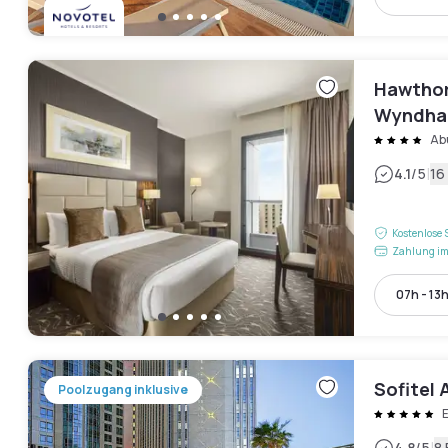
Hawthor
Wyndham
Ab
|
4.1
/5
16
Kostenlose 
Zahlung im
07h - 13
Sofitel 
Poolzugang inklusive
4.8
/5
8