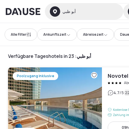
Dayuse
أبو ظبي
Alle Filter
Ankunftszeit
Abreisezeit
Daue
23
:
Verfügbare Tageshotels in أبو ظبي
Novotel
Poolzugang inklusive
Ab
|
4.7
/5
2
Kostenlose 
Zahlung im
09h 