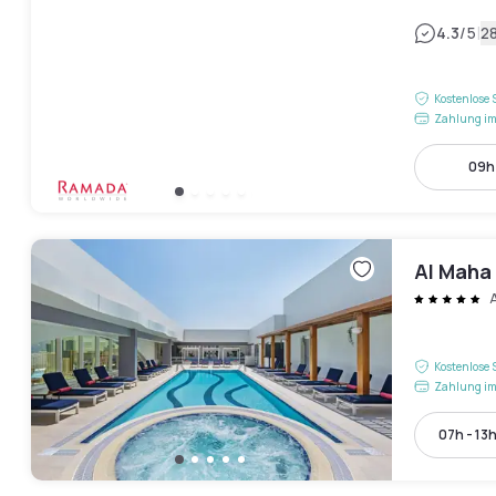
|
4.3
/5
2
Kostenlose 
Zahlung im
09h 
Al Maha
Kostenlose 
Zahlung im
07h - 13