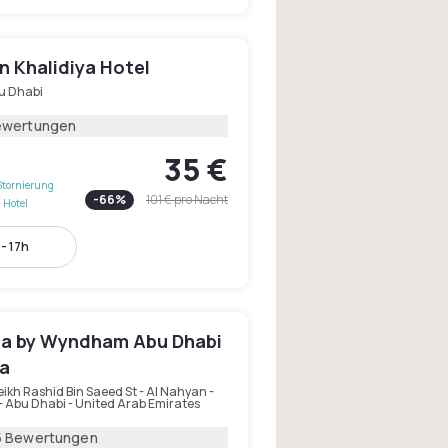
n Khalidiya Hotel
u Dhabi
ewertungen
35 €
Stornierung
-
66
%
101 €
pro Nacht
 Hotel
- 17h
ta by Wyndham Abu Dhabi
a
eikh Rashid Bin Saeed St - Al Nahyan -
 - Abu Dhabi - United Arab Emirates
5 Bewertungen