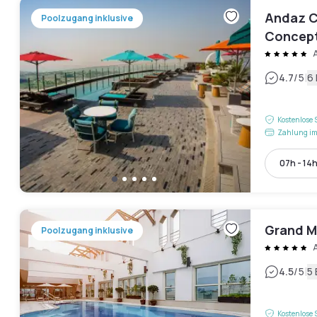
Andaz Ca
Poolzugang inklusive
Concept
A
|
4.7
/5
6
Kostenlose 
Zahlung im
07h - 14
Grand M
Poolzugang inklusive
|
4.5
/5
5
Kostenlose 