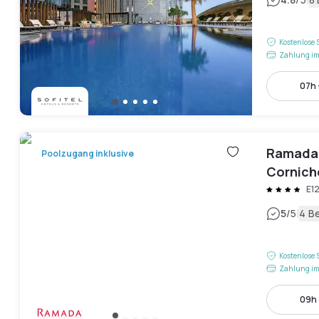
|
Kostenlose 
Zahlung im
07h 
Ramada 
Poolzugang inklusive
Cornich
E1
|
5
/5
4 B
Kostenlose 
Zahlung im
09h 