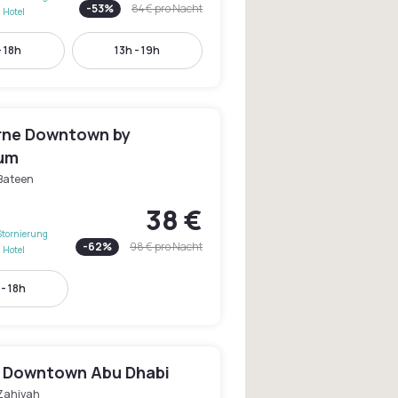
-
53
%
84 €
pro Nacht
 Hotel
- 18h
13h - 19h
ne Downtown by
ium
 Bateen
38 €
Stornierung
-
62
%
98 €
pro Nacht
 Hotel
- 18h
 Downtown Abu Dhabi
 Zahiyah