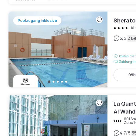
Sherato
Poolzugang inklusive
Ab
|
5
/5
2 B
Kostenlose 
Zahlung im
09h 
La Quin
Al Wahd
601 Sh
Zone 1
|
4.7
/5
3