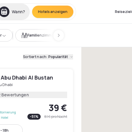
Wann?
Hotels anzeigen
Reiseziel
r
Familienzimmer
Sortiert nach
:
Popularität
 Abu Dhabi Al Bustan
u Dhabi
2 Bewertungen
39 €
Stornierung
-
51
%
81 €
pro Nacht
 Hotel
- 18h