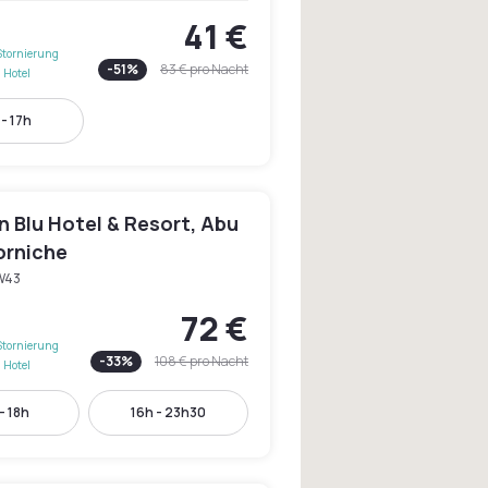
41 €
Stornierung
-
51
%
83 €
pro Nacht
 Hotel
- 17h
 Blu Hotel & Resort, Abu
orniche
W43
72 €
Stornierung
-
33
%
108 €
pro Nacht
 Hotel
- 18h
16h - 23h30