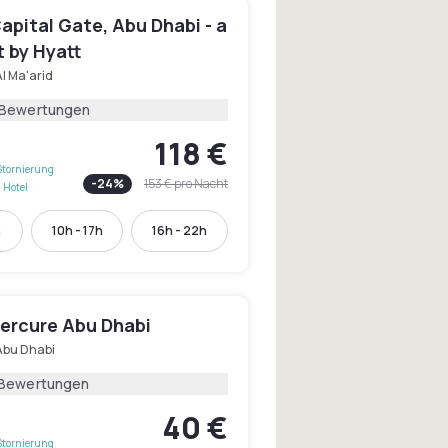
pital Gate, Abu Dhabi - a
 by Hyatt
l Ma'arid
 Bewertungen
118 €
Stornierung
-
24
%
153 €
pro Nacht
 Hotel
h
10h - 17h
16h - 22h
ercure Abu Dhabi
Abu Dhabi
 Bewertungen
40 €
Stornierung