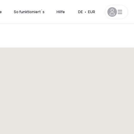
e
So funktioniert´s
Hilfe
DE
•
EUR