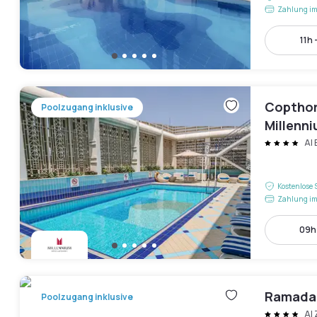
Zahlung im
11h 
Copthor
Poolzugang inklusive
Millenn
Al
Kostenlose 
Zahlung im
09h 
Ramada
Poolzugang inklusive
Al