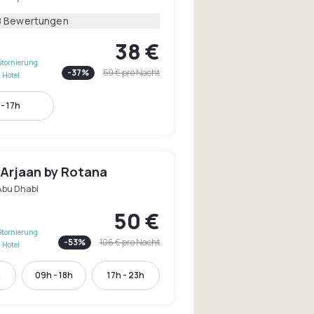
8 Bewertungen
38 €
Stornierung
-
37
%
59 €
pro Nacht
 Hotel
- 17h
 Arjaan by Rotana
Abu Dhabi
50 €
Stornierung
-
53
%
106 €
pro Nacht
 Hotel
h
09h - 18h
17h - 23h