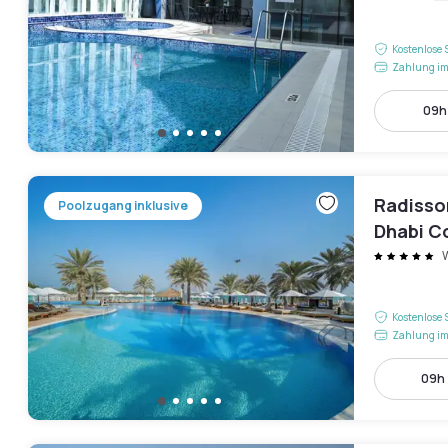
Kostenlose 
Zahlung im
09h 
Radisson
Poolzugang inklusive
Dhabi C
Kostenlose 
Zahlung im
09h 