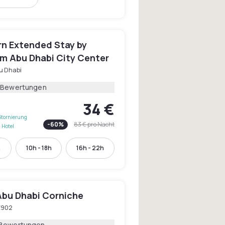
n Extended Stay by
 Abu Dhabi City Center
u Dhabi
 Bewertungen
34 €
Stornierung
-
60
%
83 €
pro Nacht
 Hotel
h
10h - 18h
16h - 22h
Abu Dhabi Corniche
E902
 Bewertungen