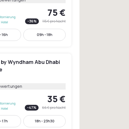
75 €
Stornierung
-
36
%
115 €
pro Nacht
 Hotel
- 16h
09h - 18h
by Wyndham Abu Dhabi
e
2
ewertungen
35 €
Stornierung
-
47
%
66 €
pro Nacht
 Hotel
- 17h
18h - 23h30