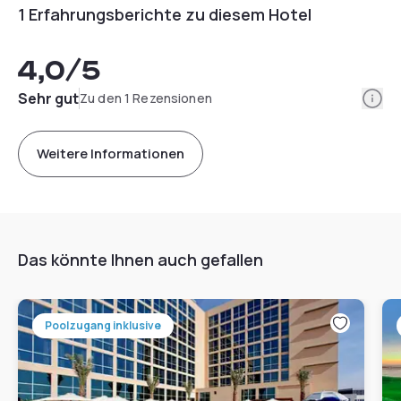
1 Erfahrungsberichte zu diesem Hotel
4,0
/5
Info
Sehr gut
Zu den 1 Rezensionen
Weitere Informationen
Das könnte Ihnen auch gefallen
Poolzugang inklusive