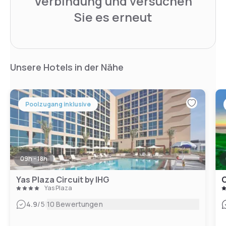
Verbindung und versuchen
Sie es erneut
Unsere Hotels in der Nähe
Poolzugang inklusive
09h - 18h
Yas Plaza Circuit by IHG
C
Yas Plaza
|
4.9
/5
10 Bewertungen