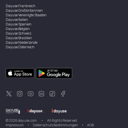
Dayuse
Frankreich
Dayuse
Großbritannien
Dayuse
Vereinigte Staaten
Dayuse
Italien
Dayuse
Spanien
Dayuse
Belgien
Dayuse
Schweiz
Dayuse
Brasilien
Dayuse
Niederlande
Dayuse
Österreich
Dayuse
Australien
Dayuse
Irland
Dayuse
Hongkong
Dayuse
Kanada
Dayuse
Singapur
Dayuse
Zweden
Dayuse
Thailand
Dayuse
Portugal
Dayuse
Korea
Dayuse
Neuseeland
Dayuse
Türkei
©
2026
dayuse.com
•
All Rights Reserved
Impressum
•
Datenschutzbestimmungen
•
AGB