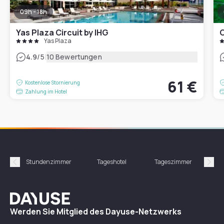
09h - 18h
Yas Plaza Circuit by IHG
C
Yas Plaza
|
4.9
/5
10 Bewertungen
61 €
Kostenlose Stornierung
Zahlung im Hotel
Stundenzimmer
Tageshotel
Tageszimmer
Gün
Précédent
Suiv
Dayuse
Werden Sie Mitglied des Dayuse-Netzwerks