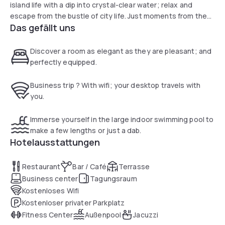
island life with a dip into crystal-clear water; relax and
escape from the bustle of city life. Just moments from the
Das gefällt uns
Radisson Blu Hotel, Abu Dhabi Yas Island, guests can swim in
the cool, blue waters of the Arabian Gulf at Yas Beach, or
play the stunning championship golf course at Yas Links.
Discover a room as elegant as they are pleasant; and
This island experiences idyllic weather year round, with no
perfectly equipped.
shortage of sandy shorelines to soak up rays.
Business trip ? With wifi; your desktop travels with
you.
Immerse yourself in the large indoor swimming pool to
make a few lengths or just a dab.
Hotelausstattungen
Restaurant
Bar / Café
Terrasse
Business center
Tagungsraum
Kostenloses Wifi
Kostenloser privater Parkplatz
Fitness Center
Außenpool
Jacuzzi