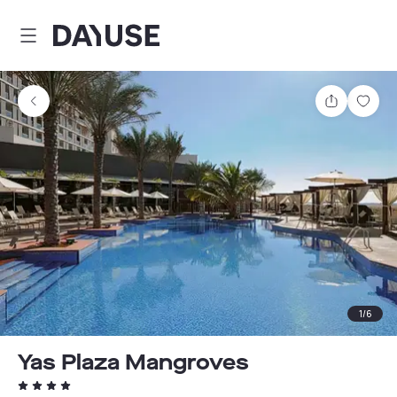
Dayuse
Teilen
Spei
1
/
6
Yas Plaza Mangroves