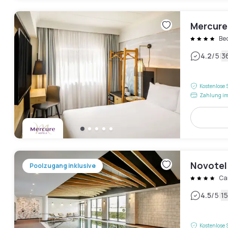
Mercure
Be
|
4.2
/5
3
Kostenlose 
Zahlung im
Novotel
Poolzugang inklusive
Ca
|
4.5
/5
1
Kostenlose 