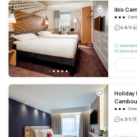
ibis Ca
Camb
|
4.6
/5
4
Kostenlose 
Zahlung im
Holiday
Cambour
Grea
|
4.3
/5
1