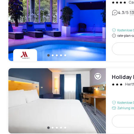
Ca
|
4.3
/5
1
Kostenlose 
rate-plan-c
Holiday 
Hert
Kostenlose 
Zahlung im