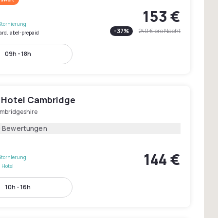
153 €
Stornierung
-
37
%
240 €
pro Nacht
ard.label-prepaid
09h - 18h
 Hotel Cambridge
mbridgeshire
9 Bewertungen
144 €
Stornierung
 Hotel
10h - 16h