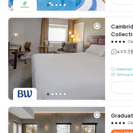
Cambridg
Collect
Ca
|
4.1
/5
7 
Kostenlose 
Zahlung im
Graduat
Ca
Neu & Sehen