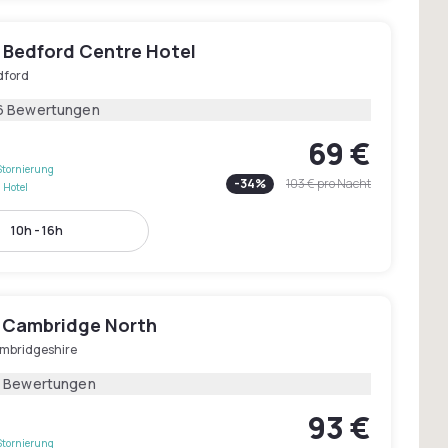
 Bedford Centre Hotel
dford
6 Bewertungen
69 €
Stornierung
-
34
%
103 €
pro Nacht
 Hotel
10h - 16h
 Cambridge North
mbridgeshire
5 Bewertungen
93 €
Stornierung