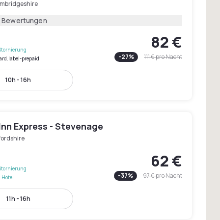
mbridgeshire
3 Bewertungen
82 €
Stornierung
-
27
%
111 €
pro Nacht
ard.label-prepaid
10h - 16h
Inn Express - Stevenage
fordshire
62 €
Stornierung
-
37
%
97 €
pro Nacht
 Hotel
11h - 16h