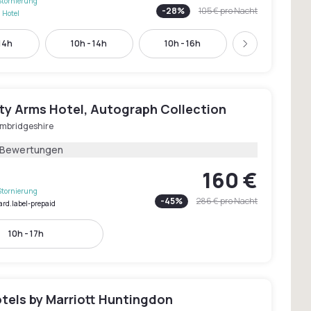
Stornierung
-
28
%
105 €
pro Nacht
 Hotel
 14h
10h - 14h
10h - 16h
16h - 22h
Weiter
ity Arms Hotel, Autograph Collection
mbridgeshire
 Bewertungen
160 €
Stornierung
-
45
%
286 €
pro Nacht
ard.label-prepaid
10h - 17h
tels by Marriott Huntingdon