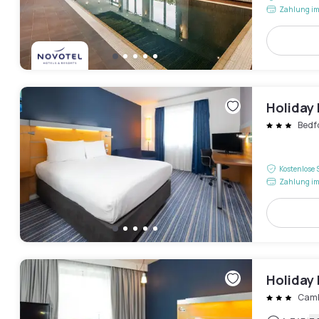
Zahlung im
Holiday 
Bedf
Kostenlose 
Zahlung im
Holiday 
Camb