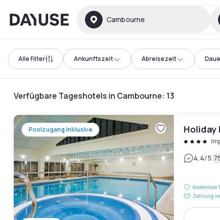
Dayuse
Cambourne
Alle Filter
Ankunftszeit
Abreisezeit
Daue
Verfügbare Tageshotels in Cambourne
:
13
Holiday
Poolzugang inklusive
Im
|
4.4
/5
7
Kostenlose 
Zahlung im