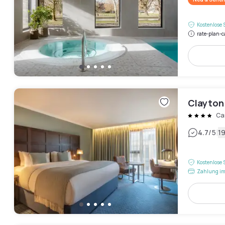
Kostenlose 
rate-plan-c
Clayton
Ca
|
4.7
/5
1
Kostenlose 
Zahlung im