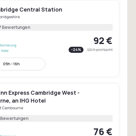
mbridge Central Station
ridgeshire
7 Bewertungen
92 €
Stornierung
-
24
%
120 €
pro Nacht
 Hotel
09h - 16h
 Inn Express Cambridge West -
ne, an IHG Hotel
t Cambourne
1 Bewertungen
76 €