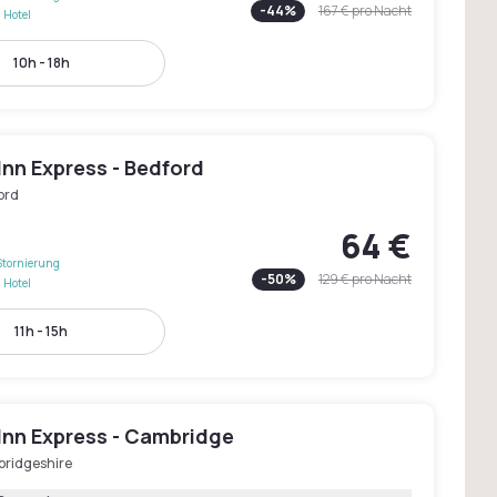
-
44
%
167 €
pro Nacht
 Hotel
10h - 18h
Inn Express - Bedford
ord
64 €
Stornierung
-
50
%
129 €
pro Nacht
 Hotel
11h - 15h
Inn Express - Cambridge
ridgeshire