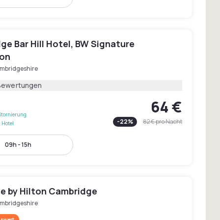
e Bar Hill Hotel, BW Signature
ion
mbridgeshire
Bewertungen
64 €
Stornierung
-
22
%
82 €
pro Nacht
 Hotel
09h - 15h
e by Hilton Cambridge
mbridgeshire
swert