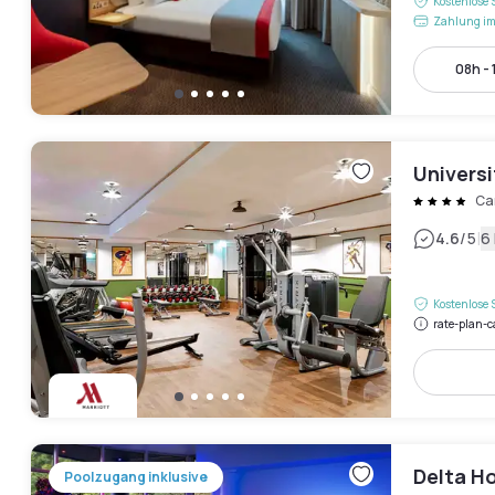
Kostenlose 
Zahlung im
08h -
Univers
Ca
|
4.6
/5
6
Kostenlose 
rate-plan-c
Delta Ho
Poolzugang inklusive