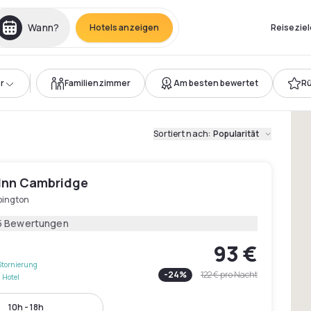
Wann?
Hotels anzeigen
Reiseziel
r
Familienzimmer
Am besten bewertet
Rü
Sortiert nach
:
Popularität
 Inn Cambridge
pington
5 Bewertungen
93 €
Stornierung
-
24
%
122 €
pro Nacht
 Hotel
10h - 18h